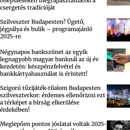
településeken megtapasztalhatod a
csergetés tradícióját
Szilveszter Budapesten? Ügető,
jégpálya és bulik – programajánló
2025-re
Négynapos bankszünet az egyik
legnagyobb magyar banknál az új év
kezdetén: készpénzfelvétel és
bankkártyahasználat is érintett!
Szigorú tűzijáték-tilalom Budapesten
szilveszterkor: érdemes ellenőrizni ezt
a térképet a bírság elkerülése
érdekében!
Meglepően pontos jóslatai voltak 2025-