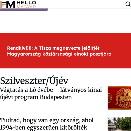
Ugrás a tartalomra
Rendkívüli: A Tisza megnevezte jelöltjét
Magyarország köztársasági elnöki posztjára
Szilveszter/Újév
Vágtatás a Ló évébe – látványos kínai
újévi program Budapesten
Tudtad, hogy van egy ország, ahol
1994-ben egyszerűen kitörölték