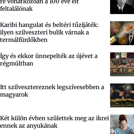
re vonatkozóan a 100 éve élt
feltalálónak
Karibi hangulat és beltéri tűzijáték:
ilyen szilveszteri bulik várnak a
termálfürdőkben
Így és ekkor ünnepelték az újévet a
régmúltban
Itt szilvesztereznek legszívesebben a
magyarok
Két külön évben születtek meg az ikrei
ennek az anyukának