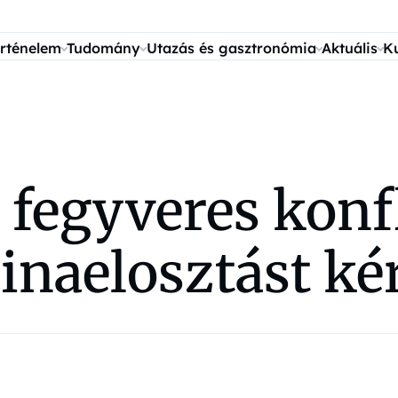
rténelem
Tudomány
Utazás és gasztronómia
Aktuális
K
a fegyveres konf
inaelosztást ké