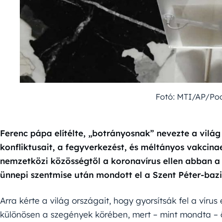
Fotó: MTI/AP/Poo
Ferenc pápa elítélte, „botrányosnak” nevezte a vilá
konfliktusait, a fegyverkezést, és méltányos vakcin
nemzetközi közösségtől a koronavírus ellen abban 
ünnepi szentmise után mondott el a Szent Péter-bazi
Arra kérte a világ országait, hogy gyorsítsák fel a víru
különösen a szegények körében, mert – mint mondta – 