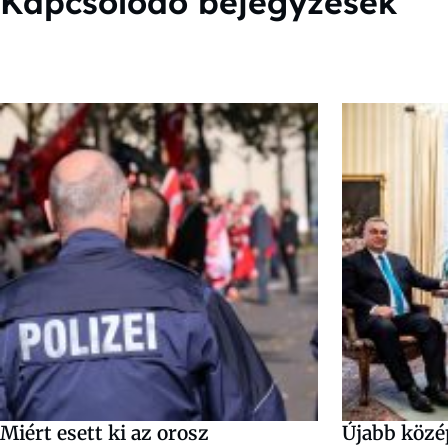
Kapcsolódó bejegyzések
Miért esett ki az orosz
Újabb közé