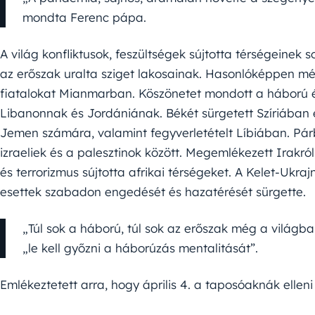
mondta Ferenc pápa.
A világ konfliktusok, feszültségek sújtotta térségeinek 
az erőszak uralta sziget lakosainak. Hasonlóképpen mél
fiatalokat Mianmarban. Köszönetet mondott a háború 
Libanonnak és Jordániának. Békét sürgetett Szíriában 
Jemen számára, valamint fegyverletételt Líbiában. Pár
izraeliek és a palesztinok között. Megemlékezett Irakró
és terrorizmus sújtotta afrikai térségeket. A Kelet-U
esettek szabadon engedését és hazatérését sürgette.
„Túl sok a háború, túl sok az erőszak még a világba
„le kell győzni a háborúzás mentalitását”.
Emlékeztetett arra, hogy április 4. a taposóaknák elleni