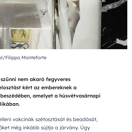
l/Filippo Monteforte
g szűnni nem akaró fegyveres
aelosztást kért az embereknek a
a beszédében, amelyet a húsvétvasárnapi
likában.
s elleni vakcinák szétosztását és beadását,
őket még inkább sújtja a járvány. Úgy