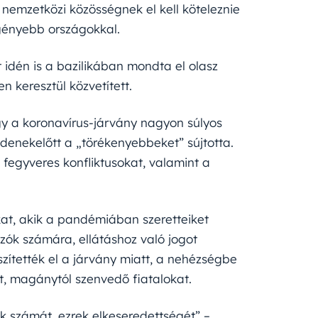
 nemzetközi közösségnek el kell köteleznie
ényebb országokkal.
 idén is a bazilikában mondta el olasz
n keresztül közvetített.
y a koronavírus-járvány nagyon súlyos
denekelőtt a „törékenyebbeket” sújtotta.
 fegyveres konfliktusokat, valamint a
at, akik a pandémiában szeretteiket
ozók számára, ellátáshoz való jogot
zítették el a járvány miatt, a nehézségbe
t, magánytól szenvedő fiatalokat.
 számát, ezrek elkeseredettségét” –