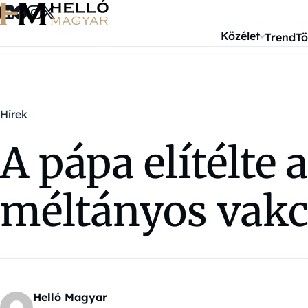
Ugrás a tartalomra
Közélet
Trend
Tö
Hírek
A pápa elítélte 
méltányos vakc
Helló Magyar