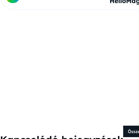
HelloMag
Össz