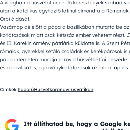
A világban a húsvétot ünneplő keresztények szabad va
után a katolikus egyházfő latinul elmondta a Rómának
Orbi áldását.
Vasárnap délelőtt a pápa a bazilikában mutatta be az 
korlátozások miatt csak kétszáz ember vehetett részt. J
és II. Karekin örmény pátriárka küldötte is. A Szent Péte
rómaiak, gyerekkel sétáló családok és kerékpárosok is
pápa interneten mondja el rövid húsvéthétfői beszédét i
és a bazilikát is, a járványkorlátozások azonban ápril
Címkék:
háború
Húsvét
koronavírus
Vatikán
Itt állíthatod be, hogy a Google k