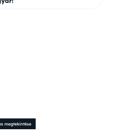
yar!
es megtekintése