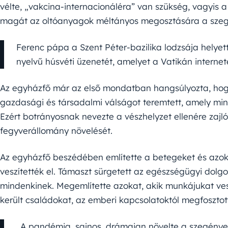
vélte, „vakcina-internacionáléra” van szükség, vagyis a
magát az oltóanyagok méltányos megosztására a szeg
Ferenc pápa a Szent Péter-bazilika lodzsája helyett
nyelvű húsvéti üzenetét, amelyet a Vatikán internete
Az egyházfő már az első mondatban hangsúlyozta, hog
gazdasági és társadalmi válságot teremtett, amely min
Ezért botrányosnak nevezte a vészhelyzet ellenére zajló
fegyverállomány növelését.
Az egyházfő beszédében említette a betegeket és azok
veszítették el. Támaszt sürgetett az egészségügyi dolg
mindenkinek. Megemlítette azokat, akik munkájukat ves
került családokat, az emberi kapcsolatoktól megfosztot
„A pandémia, sajnos, drámaian növelte a szegények