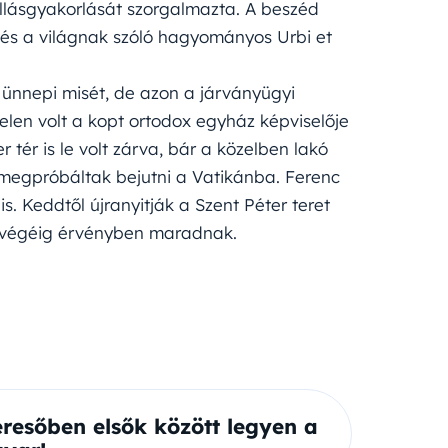
llásgyakorlását szorgalmazta. A beszéd
 és a világnak szóló hagyományos Urbi et
ünnepi misét, de azon a járványügyi
elen volt a kopt ortodox egyház képviselője
r tér is le volt zárva, bár a közelben lakó
 megpróbáltak bejutni a Vatikánba. Ferenc
s. Keddtől újranyitják a Szent Péter teret
is végéig érvényben maradnak.
eresőben elsők között legyen a