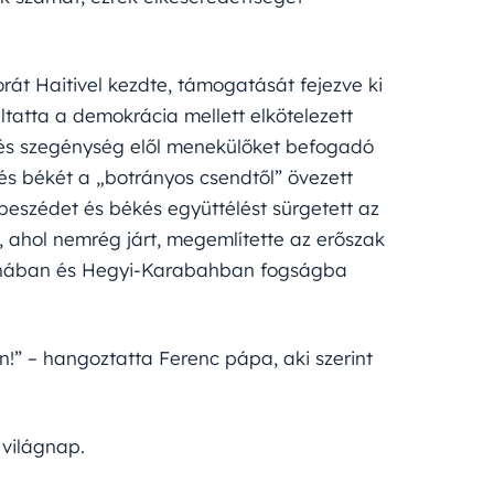
sorát Haitivel kezdte, támogatását fejezve ki
tatta a demokrácia mellett elkötelezett
és szegénység elől menekülőket befogadó
és békét a „botrányos csendtől” övezett
beszédet és békés együttélést sürgetett az
l, ahol nemrég járt, megemlítette az erőszak
krajnában és Hegyi-Karabahban fogságba
n!” – hangoztatta Ferenc pápa, aki szerint
 világnap.