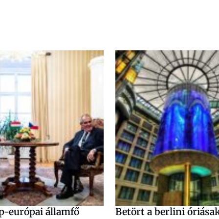
p-európai államfő
Betört a berlini óriás