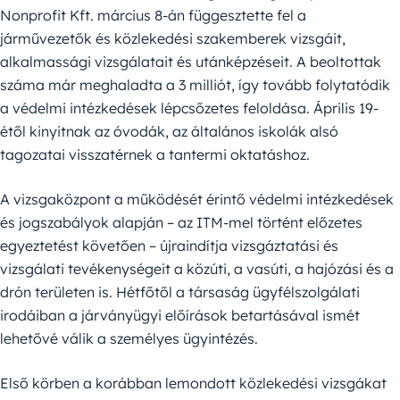
Nonprofit Kft. március 8-án függesztette fel a
járművezetők és közlekedési szakemberek vizsgáit,
alkalmassági vizsgálatait és utánképzéseit. A beoltottak
száma már meghaladta a 3 milliót, így tovább folytatódik
a védelmi intézkedések lépcsőzetes feloldása. Április 19-
étől kinyitnak az óvodák, az általános iskolák alsó
tagozatai visszatérnek a tantermi oktatáshoz.
A vizsgaközpont a működését érintő védelmi intézkedések
és jogszabályok alapján – az ITM-mel történt előzetes
egyeztetést követően – újraindítja vizsgáztatási és
vizsgálati tevékenységeit a közúti, a vasúti, a hajózási és a
drón területen is. Hétfőtől a társaság ügyfélszolgálati
irodáiban a járványügyi előírások betartásával ismét
lehetővé válik a személyes ügyintézés.
Első körben a korábban lemondott közlekedési vizsgákat