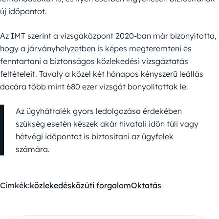
új időpontot.
Az IMT szerint a vizsgaközpont 2020-ban már bizonyította,
hogy a járványhelyzetben is képes megteremteni és
fenntartani a biztonságos közlekedési vizsgáztatás
feltételeit. Tavaly a közel két hónapos kényszerű leállás
dacára több mint 680 ezer vizsgát bonyolítottak le.
Az ügyhátralék gyors ledolgozása érdekében
szükség esetén készek akár hivatali időn túli vagy
hétvégi időpontot is biztosítani az ügyfelek
számára.
Címkék:
közlekedés
közúti forgalom
Oktatás