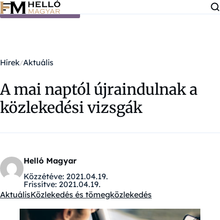
Ugrás a tartalomra
Hírek
Aktuális
A mai naptól újraindulnak a
közlekedési vizsgák
Helló Magyar
Közzétéve:
2021.04.19.
Frissítve:
2021.04.19.
Aktuális
Közlekedés és tömegközlekedés
Kategóriák: