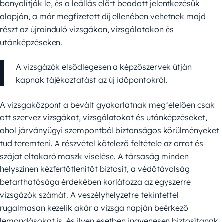
bonyolítják le, és a leállás előtt beadott jelentkezésük
alapján, a már megfizetett díj ellenében vehetnek majd
részt az újrainduló vizsgákon, vizsgálatokon és
utánképzéseken.
A vizsgázók elsődlegesen a képzőszervek útján
kapnak tájékoztatást az új időpontokról.
A vizsgaközpont a bevált gyakorlatnak megfelelően csak
ott szervez vizsgákat, vizsgálatokat és utánképzéseket,
ahol járványügyi szempontból biztonságos körülményeket
tud teremteni. A részvétel kötelező feltétele az orrot és
szájat eltakaró maszk viselése. A társaság minden
helyszínen kézfertőtlenítőt biztosít, a védőtávolság
betarthatósága érdekében korlátozza az egyszerre
vizsgázók számát. A veszélyhelyzetre tekintettel
rugalmasan kezelik akár a vizsga napján beérkező
lemondásokat is, és ilyen esetben ingyenesen biztosítanak