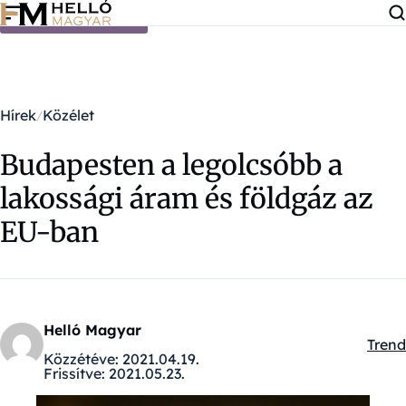
Ugrás a tartalomra
Hírek
Közélet
Budapesten a legolcsóbb a
lakossági áram és földgáz az
EU-ban
Helló Magyar
Trend
Kateg
Közzétéve:
2021.04.19.
Frissítve:
2021.05.23.