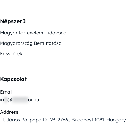
Népszerű
Magyar történelem – idővonal
Magyarország Bemutatása
Friss hírek
Kapcsolat
Email
in
**
@
*********
ar.hu
Address
II. János Pál pápa tér 23. 2/66., Budapest 1081, Hungary