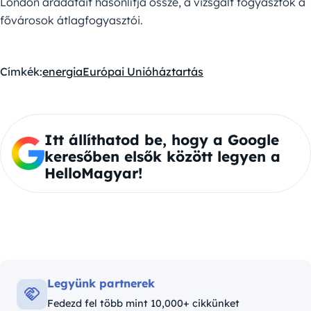
London áradatait hasonlítja össze, a vizsgált fogyasztók a
fővárosok átlagfogyasztói.
Címkék:
energia
Európai Unió
háztartás
Itt állíthatod be, hogy a Google
keresőben elsők között legyen a
HelloMagyar!
Legyünk partnerek
Fedezd fel több mint 10,000+ cikkünket