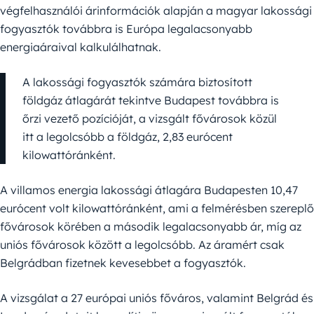
végfelhasználói árinformációk alapján a magyar lakossági
fogyasztók továbbra is Európa legalacsonyabb
energiaáraival kalkulálhatnak.
A lakossági fogyasztók számára biztosított
földgáz átlagárát tekintve Budapest továbbra is
őrzi vezető pozícióját, a vizsgált fővárosok közül
itt a legolcsóbb a földgáz, 2,83 eurócent
kilowattóránként.
A villamos energia lakossági átlagára Budapesten 10,47
eurócent volt kilowattóránként, ami a felmérésben szereplő
fővárosok körében a második legalacsonyabb ár, míg az
uniós fővárosok között a legolcsóbb. Az áramért csak
Belgrádban fizetnek kevesebbet a fogyasztók.
A vizsgálat a 27 európai uniós főváros, valamint Belgrád és