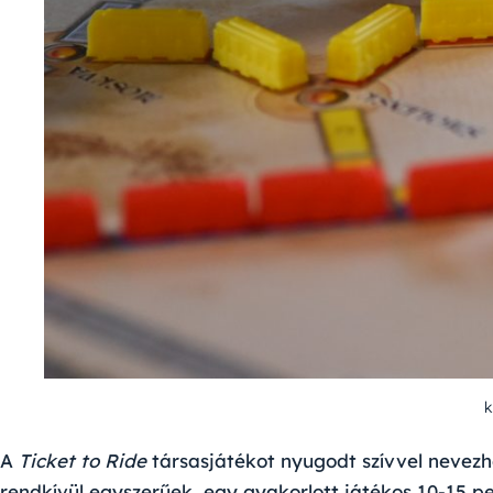
k
A
Ticket to Ride
társasjátékot nyugodt szívvel nevezh
rendkívül egyszerűek, egy gyakorlott játékos 10-15 pe