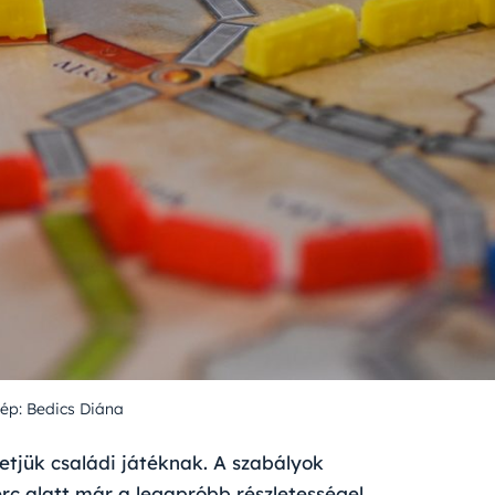
ép: Bedics Diána
etjük családi játéknak. A szabályok
rc alatt már a legapróbb részletességel