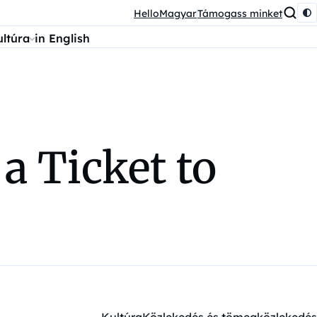
HelloMagyar
Támogass minket
ultúra
in English
a Ticket to