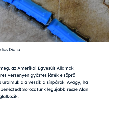
edics Diána
 meg, az Amerikai Egyesült Államok
hres versenyen győztes játék elsöprő
s uralmuk alá veszik a sínpárok. Avagy, ha
benézted! Sorozatunk legújabb része Alan
lalkozik.