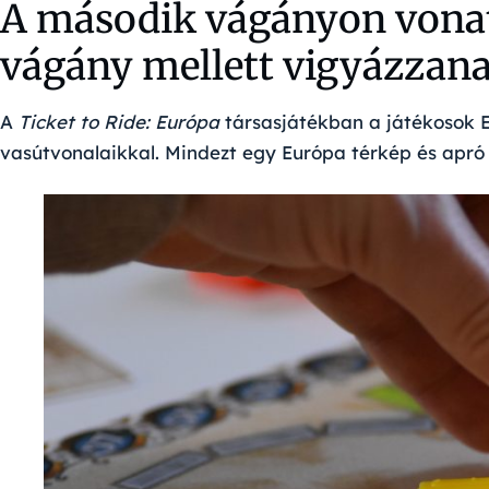
A második vágányon vonat 
vágány mellett vigyázzan
A
Ticket to Ride: Európa
társasjátékban a játékosok E
vasútvonalaikkal.
Mindezt egy Európa térkép és apró 