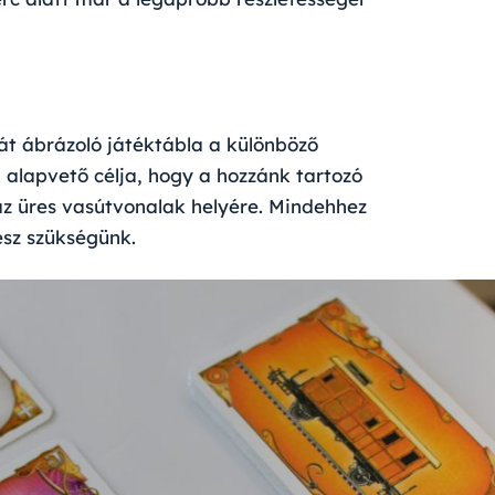
pát ábrázoló játéktábla a különböző
 alapvető célja, hogy a hozzánk tartozó
z üres vasútvonalak helyére. Mindehhez
esz szükségünk.