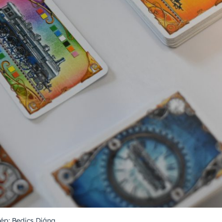
ép: Bedics Diána