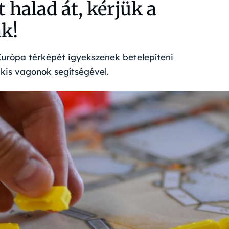
halad át, kérjük a
ak!
urópa térképét igyekszenek betelepíteni
kis vagonok segítségével.