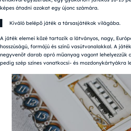
képes átadni azokat egy újonc számára.
Kiváló belépő játék a társasjátékok világába.
A játék elemei közé tartozik a látványos, nagy, Euró
hosszúságú, formájú és színű vasútvonalakkal. A játék
negyvenöt darab apró műanyag vagont lehelyezzük a
pedig szép színes vonatkocsi- és mozdonykártyákra l