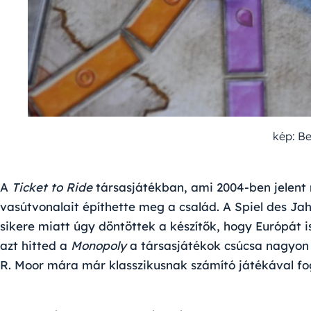
kép: B
A
Ticket to Ride
társasjátékban, ami 2004-ben jelent
vasútvonalait építhette meg a család. A Spiel des Ja
sikere miatt úgy döntöttek a készítők, hogy Európát i
azt hitted a
Monopoly
a társasjátékok csúcsa nagyon 
R. Moor mára már klasszikusnak számító játékával fog