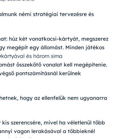
lmunk némi stratégiai tervezésre és
hat: húz két vonatkocsi-kártyát, megszerez
gy megépít egy állomást. Minden játékos
y
kártyával és három sima
mást összekötő vonalat kell megépítenie.
 végső pontszámításnál kerülnek
etnek, hogy az ellenfelük nem ugyanarra
is szerencsére, mivel ha véletlenül több
nannyi vagon lerakásával a többieknél