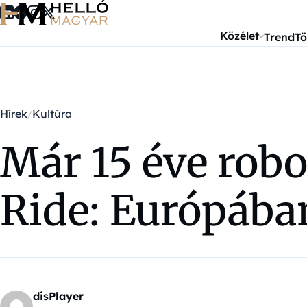
Ugrás a tartalomra
Közélet
Trend
Tö
Hírek
Kultúra
Már 15 éve robo
Ride: Európába
disPlayer