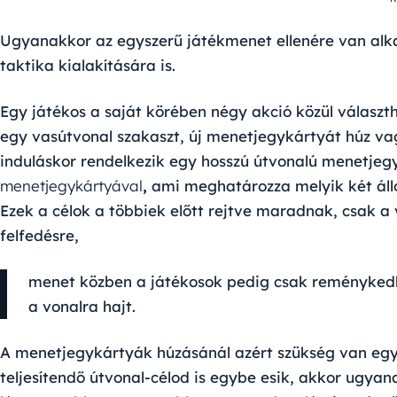
Ugyanakkor az egyszerű játékmenet ellenére van alka
taktika kialakítására is.
Egy játékos a saját körében négy akció közül választ
egy vasútvonal szakaszt, új menetjegykártyát húz va
induláskor rendelkezik egy hosszú útvonalú menetjeg
menetjegykártyával
,
ami meghatározza melyik két állo
Ezek a célok a többiek előtt rejtve maradnak, csak a
felfedésre,
menet közben a játékosok pedig csak reménykedh
a vonalra hajt.
A menetjegykártyák húzásánál azért szükség van egy k
teljesítendő útvonal-célod is egybe esik, akkor ugya