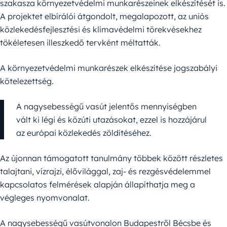
szakasza környezetvédelmi munkarészeinek elkészítését is.
A projektet elbírálói átgondolt, megalapozott, az uniós
közlekedésfejlesztési és klímavédelmi törekvésekhez
tökéletesen illeszkedő tervként méltatták.
A környezetvédelmi munkarészek elkészítése jogszabályi
kötelezettség.
A nagysebességű vasút jelentős mennyiségben
vált ki légi és közúti utazásokat, ezzel is hozzájárul
az európai közlekedés zöldítéséhez.
Az újonnan támogatott tanulmány többek között részletes
talajtani, vízrajzi, élővilággal, zaj- és rezgésvédelemmel
kapcsolatos felmérések alapján állapíthatja meg a
végleges nyomvonalat.
A nagysebességű vasútvonalon Budapestről Bécsbe és