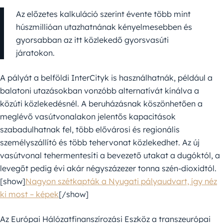
Az előzetes kalkuláció szerint évente több mint
húszmillióan utazhatnának kényelmesebben és
gyorsabban az itt közlekedő gyorsvasúti
járatokon.
A pályát a belföldi InterCityk is használhatnák, például a
balatoni utazásokban vonzóbb alternatívát kínálva a
közúti közlekedésnél. A beruházásnak köszönhetően a
meglévő vasútvonalakon jelentős kapacitások
szabadulhatnak fel, több elővárosi és regionális
személyszállító és több tehervonat közlekedhet. Az új
vasútvonal tehermentesíti a bevezető utakat a dugóktól, a
levegőt pedig évi akár négyszázezer tonna szén-dioxidtól.
[show]
Nagyon szétkapták a Nyugati pályaudvart, így néz
ki most – képek
[/show]
Az Európai Hálózatfinanszírozási Eszköz a transzeurópai