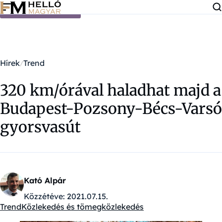
Ugrás a tartalomra
Hírek
Trend
320 km/órával haladhat majd a
Budapest-Pozsony-Bécs-Varsó
gyorsvasút
Kató Alpár
Közzétéve:
2021.07.15.
Trend
Közlekedés és tömegközlekedés
Kategóriák: