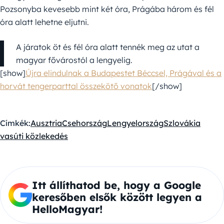
Pozsonyba kevesebb mint két óra, Prágába három és fél
óra alatt lehetne eljutni.
A járatok öt és fél óra alatt tennék meg az utat a
magyar fővárostól a lengyelig.
[show]
Újra elindulnak a Budapestet Béccsel, Prágával és a
horvát tengerparttal összekötő vonatok
[/show]
Címkék:
Ausztria
Csehország
Lengyelország
Szlovákia
vasúti közlekedés
Itt állíthatod be, hogy a Google
keresőben elsők között legyen a
HelloMagyar!