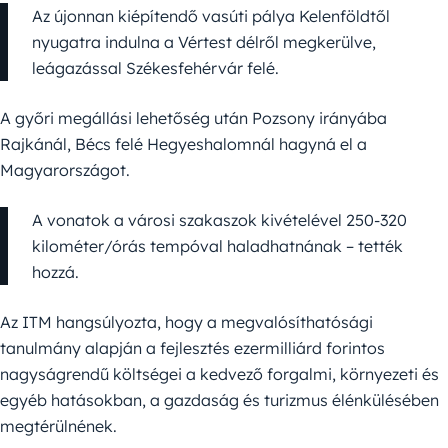
Az újonnan kiépítendő vasúti pálya Kelenföldtől
nyugatra indulna a Vértest délről megkerülve,
leágazással Székesfehérvár felé.
A győri megállási lehetőség után Pozsony irányába
Rajkánál, Bécs felé Hegyeshalomnál hagyná el a
Magyarországot.
A vonatok a városi szakaszok kivételével 250-320
kilométer/órás tempóval haladhatnának – tették
hozzá.
Az ITM hangsúlyozta, hogy a megvalósíthatósági
tanulmány alapján a fejlesztés ezermilliárd forintos
nagyságrendű költségei a kedvező forgalmi, környezeti és
egyéb hatásokban, a gazdaság és turizmus élénkülésében
megtérülnének.