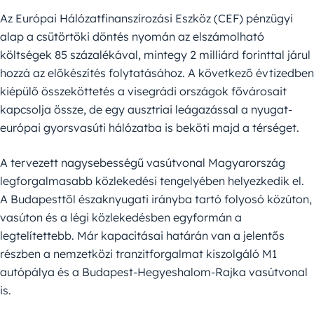
Az Európai Hálózatfinanszírozási Eszköz (CEF) pénzügyi
alap a csütörtöki döntés nyomán az elszámolható
költségek 85 százalékával, mintegy 2 milliárd forinttal járul
hozzá az előkészítés folytatásához. A következő évtizedben
kiépülő összeköttetés a visegrádi országok fővárosait
kapcsolja össze, de egy ausztriai leágazással a nyugat-
európai gyorsvasúti hálózatba is beköti majd a térséget.
A tervezett nagysebességű vasútvonal Magyarország
legforgalmasabb közlekedési tengelyében helyezkedik el.
A Budapesttől északnyugati irányba tartó folyosó közúton,
vasúton és a légi közlekedésben egyformán a
legtelítettebb. Már kapacitásai határán van a jelentős
részben a nemzetközi tranzitforgalmat kiszolgáló M1
autópálya és a Budapest-Hegyeshalom-Rajka vasútvonal
is.