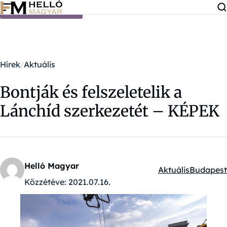
Ugrás a tartalomra
Hírek
Aktuális
Bontják és felszeletelik a
Lánchíd szerkezetét – KÉPEK
Helló Magyar
Aktuális
Budapest
Kategóriák:
Közzétéve:
2021.07.16.