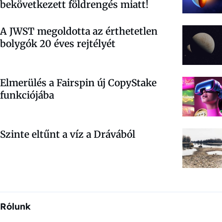
bekövetkezett földrengés miatt!
A JWST megoldotta az érthetetlen
bolygók 20 éves rejtélyét
Elmerülés a Fairspin új CopyStake
funkciójába
Szinte eltűnt a víz a Drávából
Rólunk