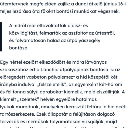
ütemtervnek megfelelően zajlik: a dunai átkelő június 16-i
teljes lezárása óta főként bontási munkákat végeznek.
A hídról már eltávolították a dísz- és
közvilágítást, felmarták az aszfaltot az úttestről,
és folyamatosan halad az útpályaszegély
bontása.
Egy héttel ezelőtt elkezdődött és mára látványos
szakaszához ért a Lánchíd útpályájának bontása is: az
elöregedett vasbeton pályalemezt a híd közepétől két
irányba indulva „felszeletelik”, az egyenként két-három
és fél tonna súlyú darabokat kiemelik, majd elszállítják. A
kiemelt „szeletek” helyén egyelőre hatalmas
lyukak maradnak, amelyeken keresztül feltárul a híd acél-
tartószerkezete. Ezek állapotát a felújításon dolgozó
tervezők és mérnökök folyamatosan vizsgálják, majd