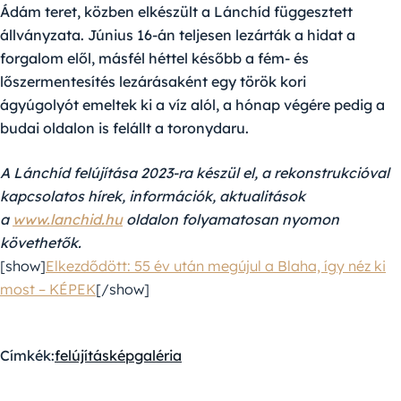
Ádám teret, közben elkészült a Lánchíd függesztett
állványzata. Június 16-án teljesen lezárták a hidat a
forgalom elől, másfél héttel később a fém- és
lőszermentesítés lezárásaként egy török kori
ágyúgolyót emeltek ki a víz alól, a hónap végére pedig a
budai oldalon is felállt a toronydaru.
A Lánchíd felújítása 2023-ra készül el, a rekonstrukcióval
kapcsolatos hírek, információk, aktualitások
a
www.lanchid.hu
oldalon folyamatosan nyomon
követhetők.
[show]
Elkezdődött: 55 év után megújul a Blaha, így néz ki
most – KÉPEK
[/show]
Címkék:
felújítás
képgaléria