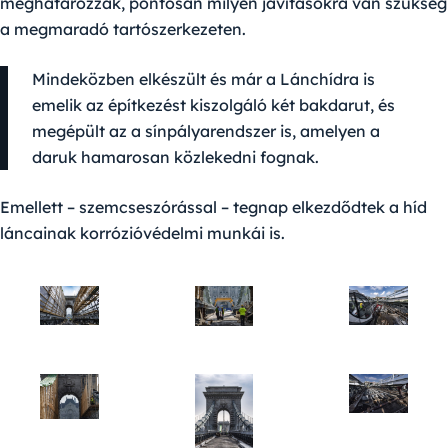
meghatározzák, pontosan milyen javításokra van szükség
a megmaradó tartószerkezeten.
Mindeközben elkészült és már a Lánchídra is
emelik az építkezést kiszolgáló két bakdarut, és
megépült az a sínpályarendszer is, amelyen a
daruk hamarosan közlekedni fognak.
Emellett – szemcseszórással – tegnap elkezdődtek a híd
láncainak korrózióvédelmi munkái is.