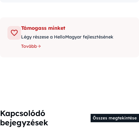
Támogass minket
Légy részese a HelloMagyar fejlesztésének
Tovább
Kapcsolódó
Összes megtekintése
bejegyzések