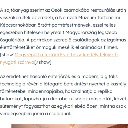
A sajtóanyag szerint az Ősök csarnokába restaurálás után
visszakerültek az eredeti, a Nemzeti Múzeum Történelmi
Képcsarnokában őrzött portréfestmények, ezzel teljes
egészében hitelesen helyreállt Magyarország legszebb
ősgalériája. A portrékon szereplő családtagok az izgalmas
élettörténetüket önmaguk mesélik el animációs filmen.
[show]
Megszépült a fertődi Esterházy-kastély felújított
nyugati szárnya
[/show]
Az eredetihez hasonló enteriőrök és a modern, digitális
technológia révén a látogató betekintést nyerhet a kastély
történetébe, mindennapjaiba, használhatja a replika
bútorokat, lapozhatja a korabeli újságok másolatát, kávét,
süteményt fogyaszthat az egykori ebédlőben, mintha csak
vendégségben járna a családnál.