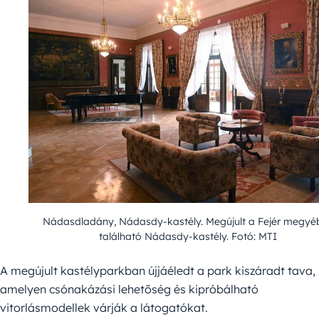
Nádasdladány, Nádasdy-kastély. Megújult a Fejér megyé
található Nádasdy-kastély. Fotó: MTI
A megújult kastélyparkban újjáéledt a park kiszáradt tava,
amelyen csónakázási lehetőség és kipróbálható
vitorlásmodellek várják a látogatókat.