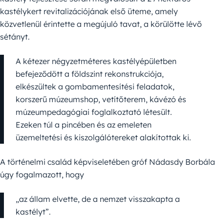
kastélykert revitalizációjának első üteme, amely
közvetlenül érintette a megújuló tavat, a körülötte lévő
sétányt.
A kétezer négyzetméteres kastélyépületben
befejeződött a földszint rekonstrukciója,
elkészültek a gombamentesítési feladatok,
korszerű múzeumshop, vetítőterem, kávézó és
múzeumpedagógiai foglalkoztató létesült.
Ezeken túl a pincében és az emeleten
üzemeltetési és kiszolgálótereket alakítottak ki.
A történelmi család képviseletében gróf Nádasdy Borbála
úgy fogalmazott, hogy
„az állam elvette, de a nemzet visszakapta a
kastélyt”.