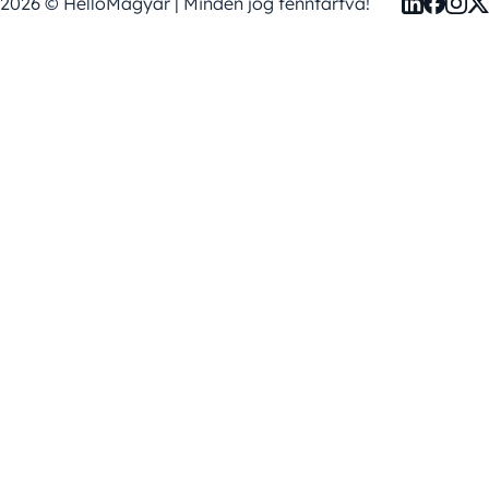
2026 © HelloMagyar | Minden jog fenntartva!