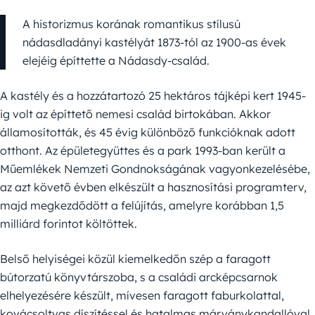
A historizmus korának romantikus stílusú
nádasdladányi kastélyát 1873-tól az 1900-as évek
elejéig építtette a Nádasdy-család.
A kastély és a hozzátartozó 25 hektáros tájképi kert 1945-
ig volt az építtető nemesi család birtokában. Akkor
államosították, és 45 évig különböző funkcióknak adott
otthont. Az épületegyüttes és a park 1993-ban került a
Műemlékek Nemzeti Gondnokságának vagyonkezelésébe,
az azt követő évben elkészült a hasznosítási programterv,
majd megkezdődött a felújítás, amelyre korábban 1,5
milliárd forintot költöttek.
Belső helyiségei közül kiemelkedőn szép a faragott
bútorzatú könyvtárszoba, s a családi arcképcsarnok
elhelyezésére készült, mívesen faragott faburkolattal,
kovácsoltvas díszítéssel és hatalmas márványkandallóval