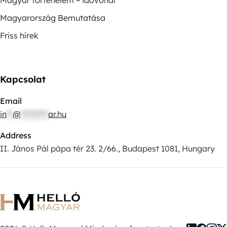
Magyar történelem – idővonal
Magyarország Bemutatása
Friss hírek
Kapcsolat
Email
in
**
@
*********
ar.hu
Address
II. János Pál pápa tér 23. 2/66., Budapest 1081, Hungary