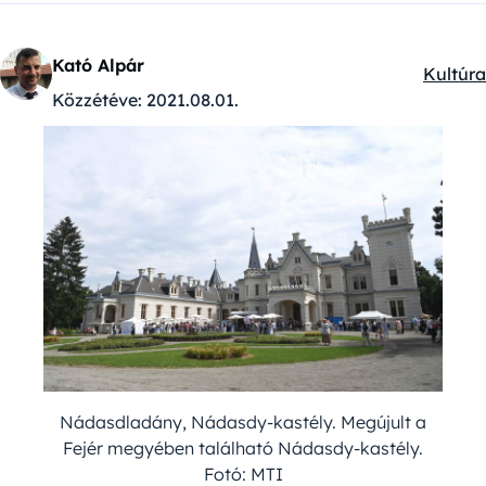
Kató Alpár
Kultúra
Kategór
Közzétéve:
2021.08.01.
Nádasdladány, Nádasdy-kastély. Megújult a
Fejér megyében található Nádasdy-kastély.
Fotó: MTI