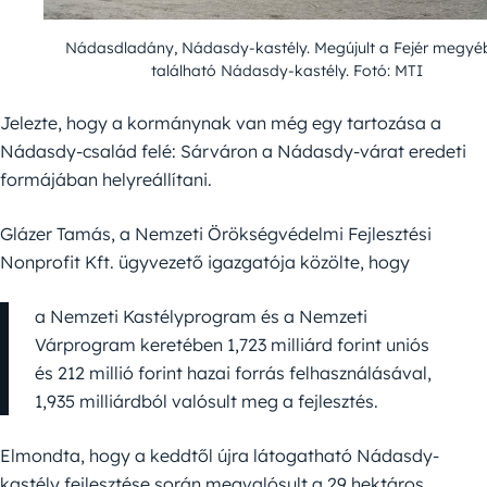
Nádasdladány, Nádasdy-kastély. Megújult a Fejér megyé
található Nádasdy-kastély. Fotó: MTI
Jelezte, hogy a kormánynak van még egy tartozása a
Nádasdy-család felé: Sárváron a Nádasdy-várat eredeti
formájában helyreállítani.
Glázer Tamás, a Nemzeti Örökségvédelmi Fejlesztési
Nonprofit Kft. ügyvezető igazgatója közölte, hogy
a Nemzeti Kastélyprogram és a Nemzeti
Várprogram keretében 1,723 milliárd forint uniós
és 212 millió forint hazai forrás felhasználásával,
1,935 milliárdból valósult meg a fejlesztés.
Elmondta, hogy a keddtől újra látogatható Nádasdy-
kastély fejlesztése során megvalósult a 29 hektáros