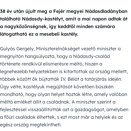
38 év után újult meg a Fejér megyei Nádasdladányban
található Nádasdy-kastélyt, amit a mai napon adtak át
a nagyközönségnek, így keddtől minden számára
látogatható ez a mesebeli kastély.
Gulyás Gergely, Miniszterelnökséget vezető miniszter a
megnyitón hangsúlyozta, hogy a Nádasdy-család
története rendkívül elismerésre méltó, hiszen a
legnehezebb helyzetekben is kitartottak az ország mellett,
többek között ők bújtatták IV. Bélát a tatárjárás idején.
Úgy vélte, kastélyuk megújítását követően büszkén
mondható, hogy olyan helyet hoztak létre, amely valóban
méltó emléket állít a családnak. A miniszter szerint a
fejlesztéssel visszaállították azt a gazdagságot, amelyben
a főúri családok élhettek, s ezt most már a helyiek és az
egész ország megtekintheti.