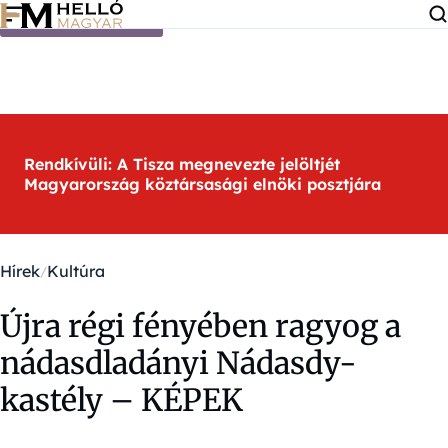
Ugrás a tartalomra
Rendkívüli: A Tisza megnevezte jelöltjét
Magyarország köztársasági elnöki posztjára
Hírek
Kultúra
Újra régi fényében ragyog a
nádasdladányi Nádasdy-
kastély – KÉPEK