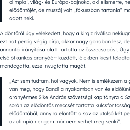
olimpiai, világ- és Európa-bajnoka, aki elismerte, n
elődöntőjét, de muszáj volt „fókuszban tartania” m
adott neki.
A döntőről úgy vélekedett, hogy a kirgiz riválisa nekiugr
ezt hat percig végig bírja, akkor nagy gondban lesz, de 
onnantól irányítása alatt tartotta az összecsapást. Úgy
első ötkarikás aranyáért küzdött, lélekben kicsit felad
mondogatta, ezzel nyugtatta magát.
„Azt sem tudtam, hol vagyok. Nem is emlékszem a 
van meg, hogy Bandi a nyakamban van és eldőlünk” 
aranyérmes Sike András szövetségi kapitányra a Sz
során az elődöntős meccsét tartotta kulcsfontoss
elődöntőből, annyira elöntött a sav az utolsó két p
az olimpián engem már nem verhet meg senki”.