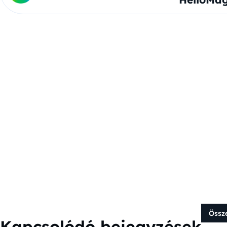
Össz
Kapcsolódó bejegyzések