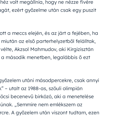
ehéz volt megállnia, hogy ne nézze fivére
agát, ezért győzelme után csak egy puszit
ott a meccs elején, és az járt a fejében, ha
miután az első parterhelyzetből felálltak,
 vélte, Akzsol Mahmudov, aki Kirgizisztán
ta a második menetben, legalábbis ő ezt
győzelem utáni másodpercekre, csak annyi
– utalt az 1988-as, szöuli olimpián
öcsi becenevű birkózó, aki a menetelése
ágúnak. „Semmire nem emlékszem az
ercre. A győzelem után viszont tudtam, ezen