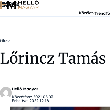
Ugrás a tartalomra
Közélet
Trend
Tö
Hírek
Lőrincz Tamás 
Helló Magyar
Közzétéve:
2021.08.03.
Frissítve:
2022.12.18.