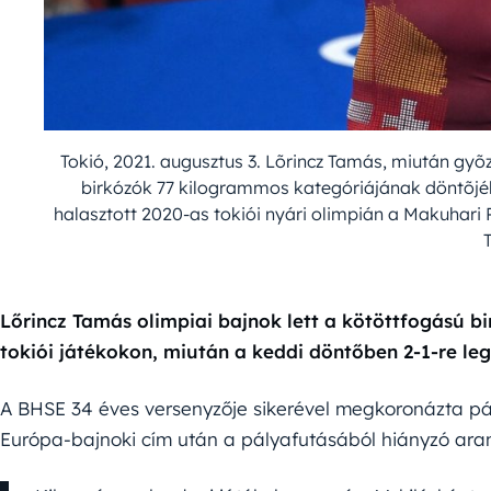
Tokió, 2021. augusztus 3. Lõrincz Tamás, miután gyõ
birkózók 77 kilogrammos kategóriájának döntõjé
halasztott 2020-as tokiói nyári olimpián a Makuhar
Lőrincz Tamás olimpiai bajnok lett a kötöttfogású 
tokiói játékokon, miután a keddi döntőben 2-1-re le
A BHSE 34 éves versenyzője sikerével megkoronázta pál
Európa-bajnoki cím után a pályafutásából hiányzó aran