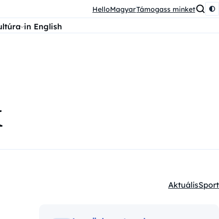
HelloMagyar
Támogass minket
ultúra
in English
k
Aktuális
Sport
Kategóriák: