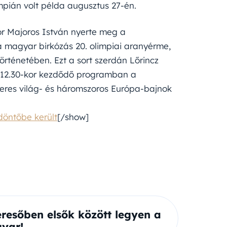
mpián volt példa augusztus 27-én.
or Majoros István nyerte meg a
a magyar birkózás 20. olimpiai aranyérme,
örténetében. Ezt a sort szerdán Lőrincz
nt 12.30-kor kezdődő programban a
eres világ- és háromszoros Európa-bajnok
döntőbe került
[/show]
eresőben elsők között legyen a
yar!