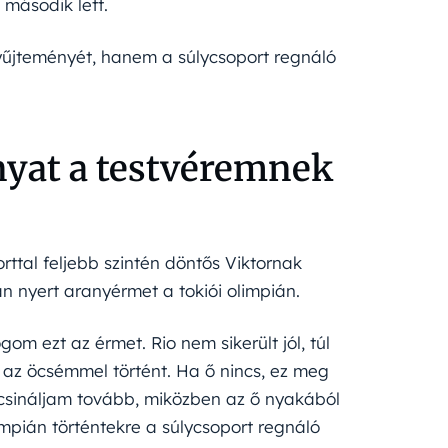
 második lett.
yűjteményét, hanem a súlycsoport regnáló
nyat a testvéremnek
rttal feljebb szintén döntős Viktornak
n nyert aranyérmet a tokiói olimpián.
gom ezt az érmet. Rio nem sikerült jól, túl
i az öcsémmel történt. Ha ő nincs, ez meg
y csináljam tovább, miközben az ő nyakából
limpián történtekre a súlycsoport regnáló