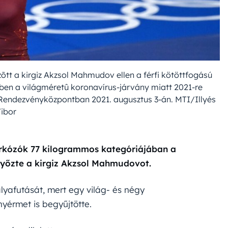
zõtt a kirgiz Akzsol Mahmudov ellen a férfi kötöttfogású
ben a világméretû koronavírus-járvány miatt 2021-re
i Rendezvényközpontban 2021. augusztus 3-án. MTI/Illyés
Tibor
birkózók 77 kilogrammos kategóriájában a
győzte a kirgiz Akzsol Mahmudovot.
yafutását, mert egy világ- és négy
yérmet is begyűjtötte.