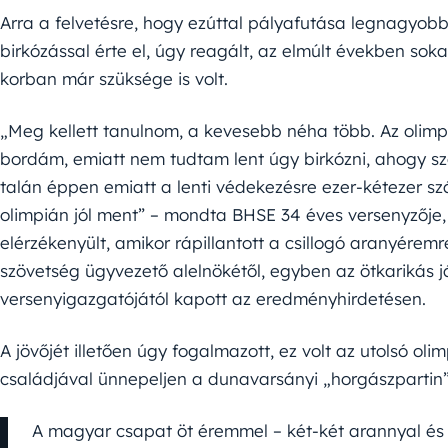
Arra a felvetésre, hogy ezúttal pályafutása legnagyobb
birkózással érte el, úgy reagált, az elmúlt években soka
korban már szüksége is volt.
„Meg kellett tanulnom, a kevesebb néha több. Az olimp
bordám, emiatt nem tudtam lent úgy birkózni, ahogy s
talán éppen emiatt a lenti védekezésre ezer-kétezer s
olimpián jól ment” – mondta BHSE 34 éves versenyzője
elérzékenyült, amikor rápillantott a csillogó aranyérem
szövetség ügyvezető alelnökétől, egyben az ötkarikás 
versenyigazgatójától kapott az eredményhirdetésen.
A jövőjét illetően úgy fogalmazott, ez volt az utolsó ol
családjával ünnepeljen a dunavarsányi „horgászpartin”
A magyar csapat öt éremmel – két-két arannyal és ez