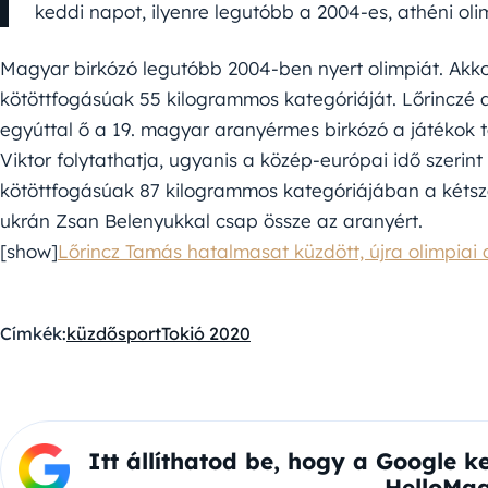
keddi napot, ilyenre legutóbb a 2004-es, athéni oli
Magyar birkózó legutóbb 2004-ben nyert olimpiát. Akk
kötöttfogásúak 55 kilogrammos kategóriáját. Lőrinczé 
egyúttal ő a 19. magyar aranyérmes birkózó a játékok t
Viktor folytathatja, ugyanis a közép-európai idő szeri
kötöttfogásúak 87 kilogrammos kategóriájában a kétsz
ukrán Zsan Belenyukkal csap össze az aranyért.
[show]
Lőrincz Tamás hatalmasat küzdött, újra olimpiai 
Címkék:
küzdősport
Tokió 2020
Itt állíthatod be, hogy a Google k
HelloMag