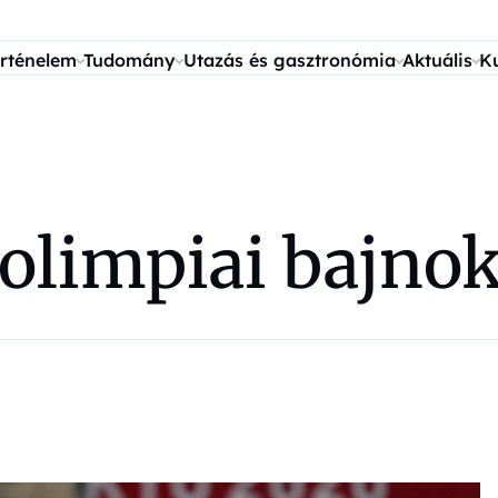
rténelem
Tudomány
Utazás és gasztronómia
Aktuális
K
olimpiai bajno