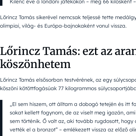
Kilenc éve a londoni játékokon – még 66 kilósként –
Lőrincz Tamás sikerével nemcsak teljessé tette medálg
olimpiai, világ- és Európa-bajnokaként vonul vissza.
Lőrincz Tamás: ezt az ara
köszönhetem
Lőrincz Tamás elsősorban testvérének, az egy súlycsopo
köszöni kötöttfogásúak 77 kilogrammos súlycsoportjába
„El sem hiszem, ott álltam a dobogó tetején és itt fo
sokat kellett fogynom, de az viselt meg igazán, am
sem történik. Ő volt az, aki tovább rugdosott, hog
vették el a bronzot” – emlékezett vissza az előző o