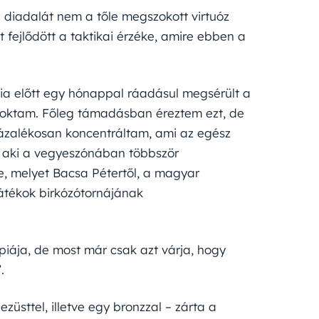
 diadalát nem a tőle megszokott virtuóz
t fejlődött a taktikai érzéke, amire ebben a
ia előtt egy hónappal ráadásul megsérült a
zoktam. Főleg támadásban éreztem ezt, de
zázalékosan koncentráltam, ami az egész
, aki a vegyeszónában többször
re, melyet Bacsa Pétertől, a magyar
játékok birkózótornájának
impiája, de most már csak azt várja, hogy
.
üsttel, illetve egy bronzzal – zárta a