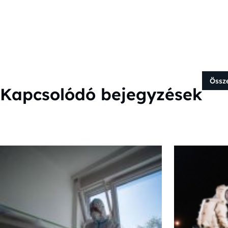
Össz
Kapcsolódó bejegyzések