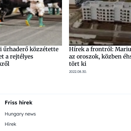
i űrhaderő közzétette
Hírek a frontról: Mariu
t a rejtélyes
az oroszok, közben éh
kről
tört ki
2022.08.30.
Friss hírek
Hungary news
Hírek