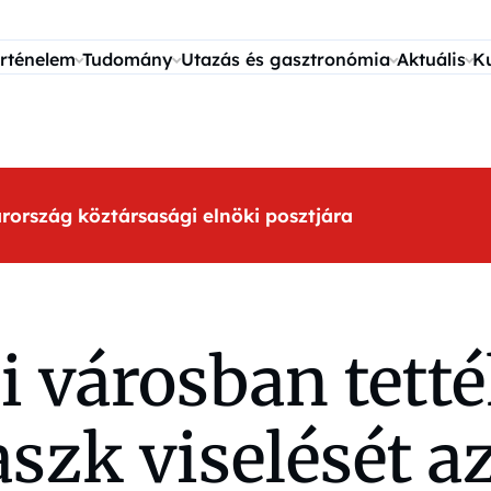
rténelem
Tudomány
Utazás és gasztronómia
Aktuális
K
arország köztársasági elnöki posztjára
ai városban tett
szk viselését a