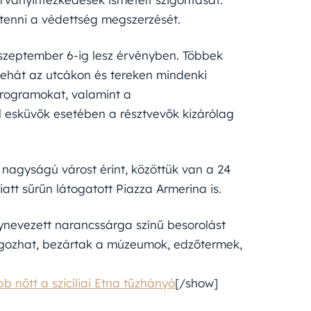
tenni a védettség megszerzését.
 szeptember 6-ig lesz érvényben. Többek
 tehát az utcákon és tereken mindenki
programokat, valamint a
 esküvők esetében a résztvevők kizárólag
 nagyságú várost érint, közöttük van a 24
att sűrűn látogatott Piazza Armerina is.
nevezett narancssárga színű besorolást
dolgozhat, bezártak a múzeumok, edzőtermek,
 nőtt a szicíliai Etna tűzhányó
[/show]