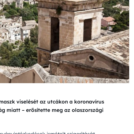
 maszk viselését az utcákon a koronavírus
ág miatt – erősítette meg az olaszországi
rványintézkedések ismételt szigorítását.