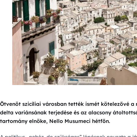
Ötvenöt szicíliai városban tették ismét kötelezővé a
delta variánsának terjedése és az alacsony átoltotts
tartomány elnöke, Nello Musumeci hétfőn.
A politikus „nehéz, de szükséges” lépésnek nevezte a já