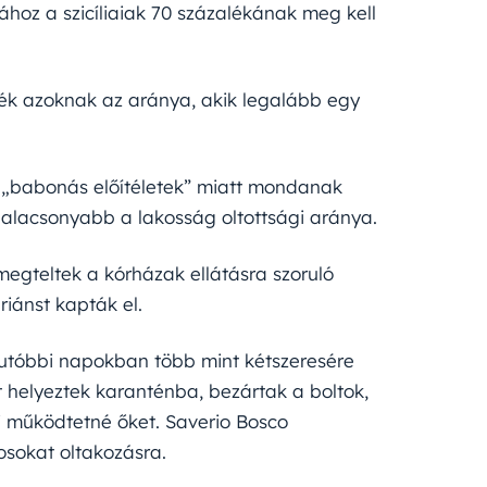
hoz a szicíliaiak 70 százalékának meg kell
lék azoknak az aránya, akik legalább egy
k „babonás előítéletek” miatt mondanak
galacsonyabb a lakosság oltottsági aránya.
megteltek a kórházak ellátásra szoruló
riánst kapták el.
z utóbbi napokban több mint kétszeresére
 helyeztek karanténba, bezártak a boltok,
i működtetné őket. Saverio Bosco
osokat oltakozásra.