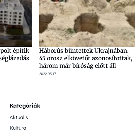
polt építik
Háborús bűntettek Ukrajnában:
séglázadás
45 orosz elkövetőt azonosítottak,
három már bíróság előtt áll
2022.05.17.
Kategóriák
Aktuális
Kultúra