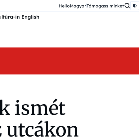
HelloMagyar
Támogass minket
ultúra
in English
ék ismét
z utcákon