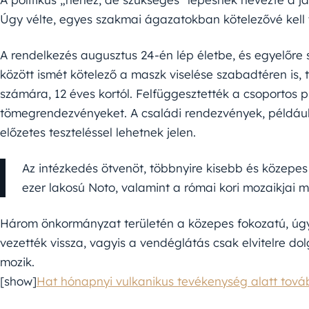
Úgy vélte, egyes szakmai ágazatokban kötelezővé kell 
A rendelkezés augusztus 24-én lép életbe, és egyelőre
között ismét kötelező a maszk viselése szabadtéren is,
számára, 12 éves kortól. Felfüggesztették a csoportos 
tömegrendezvényeket. A családi rendezvények, például
előzetes teszteléssel lehetnek jelen.
Az intézkedés ötvenöt, többnyire kisebb és közepes
ezer lakosú Noto, valamint a római kori mozaikjai mi
Három önkormányzat területén a közepes fokozatú, úgy
vezették vissza, vagyis a vendéglátás csak elvitelre 
mozik.
[show]
Hat hónapnyi vulkanikus tevékenység alatt tovább