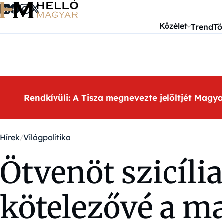
Ugrás a tartalomra
Közélet
Trend
Tö
Rendkívüli: A Tisza megnevezte jelöltjét Magy
Hírek
Világpolitika
Ötvenöt szicíli
kötelezővé a ma