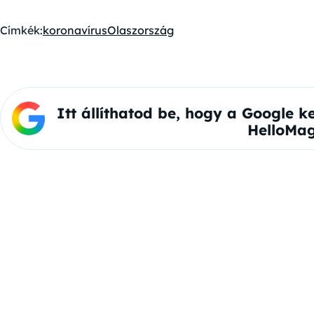
Címkék:
koronavírus
Olaszország
Itt állíthatod be, hogy a Google k
HelloMag