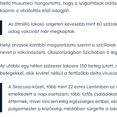
Nello Musumeci hangoztatta, hogy a szigorítások oldásá
kapnia a védőoltás első adagját.
Az ötmillió lakosú szigeten kevesebb mint 60 száza
adag vakcinát már megkaptak.
Helyi orvosok korábbi magyarázata szerint a szicíliaia
nevet a vakcinázásra. Olaszországban Szicíliában a le
Az utóbbi egy héten százezer lakosra 150 beteg jutott, 
betegekkel, akik kivétel nélkül a fertőzőbb delta vírusva
A Siracusa-közeli, több mint 22 ezres Lentiniben a
emelkedett a napi esetszám: több tízfős családokat
éttermek, mivel nincsen elég egészséges ember, ak
polgármester a közösségi médiában sürgette a lak