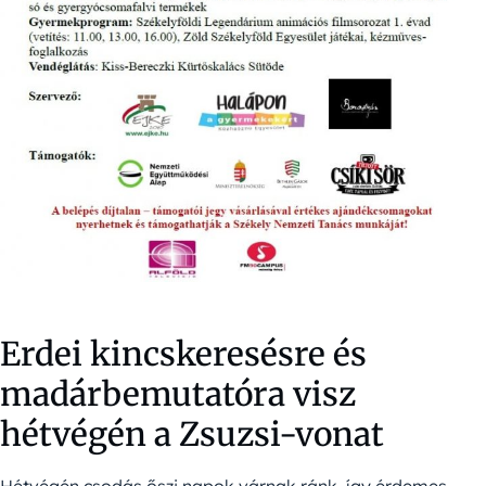
Erdei kincskeresésre és
madárbemutatóra visz
hétvégén a Zsuzsi-vonat
Hétvégén csodás őszi napok várnak ránk, így érdemes