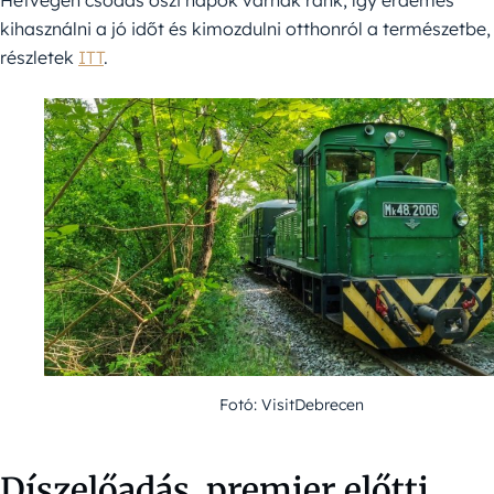
kihasználni a jó időt és kimozdulni otthonról a természetbe,
részletek
ITT
.
Fotó: VisitDebrecen
Díszelőadás, premier előtti