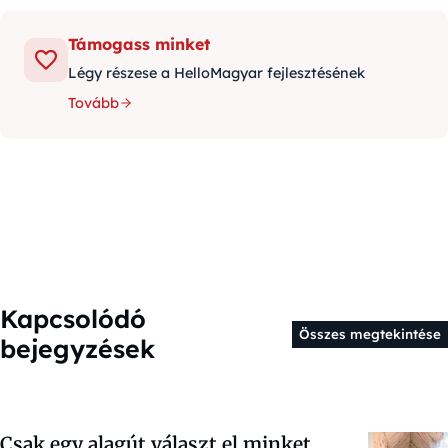
Támogass minket
Légy részese a HelloMagyar fejlesztésének
Tovább
Kapcsolódó
Összes megtekintése
bejegyzések
Csak egy alagút választ el minket