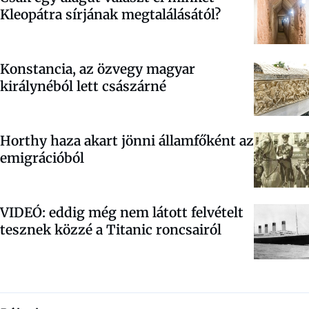
Kleopátra sírjának megtalálásától?
Konstancia, az özvegy magyar
királynéból lett császárné
Horthy haza akart jönni államfőként az
emigrációból
VIDEÓ: eddig még nem látott felvételt
tesznek közzé a Titanic roncsairól