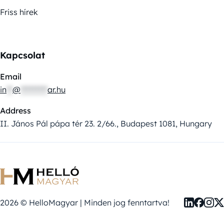
Friss hírek
Kapcsolat
Email
in
**
@
*********
ar.hu
Address
II. János Pál pápa tér 23. 2/66., Budapest 1081, Hungary
2026 © HelloMagyar | Minden jog fenntartva!