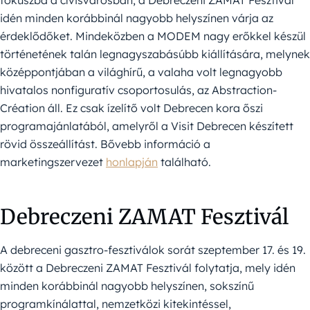
fókuszba a cívisvárosban, a Debreczeni ZAMAT Fesztivál
idén minden korábbinál nagyobb helyszínen várja az
érdeklődőket. Mindeközben a MODEM nagy erőkkel készül
történetének talán legnagyszabásúbb kiállítására, melynek
középpontjában a világhírű, a valaha volt legnagyobb
hivatalos nonfiguratív csoportosulás, az Abstraction-
Création áll. Ez csak ízelítő volt Debrecen kora őszi
programajánlatából, amelyről a Visit Debrecen készített
rövid összeállítást. Bővebb információ a
marketingszervezet
honlapján
található.
Debreczeni ZAMAT Fesztivál
A debreceni gasztro-fesztiválok sorát szeptember 17. és 19.
között a Debreczeni ZAMAT Fesztivál folytatja, mely idén
minden korábbinál nagyobb helyszínen, sokszínű
programkínálattal, nemzetközi kitekintéssel,