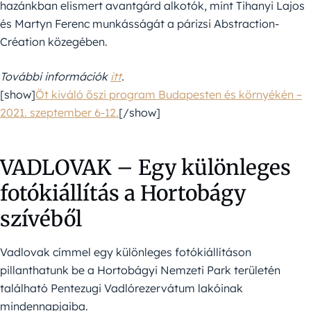
hazánkban elismert avantgárd alkotók, mint Tihanyi Lajos
és Martyn Ferenc munkásságát a párizsi Abstraction-
Création közegében.
További információk
itt
.
[show]
Öt kiváló őszi program Budapesten és környékén –
2021. szeptember 6-12.
[/show]
VADLOVAK – Egy különleges
fotókiállítás a Hortobágy
szívéből
Vadlovak címmel egy különleges fotókiállításon
pillanthatunk be a Hortobágyi Nemzeti Park területén
található Pentezugi Vadlórezervátum lakóinak
mindennapjaiba.