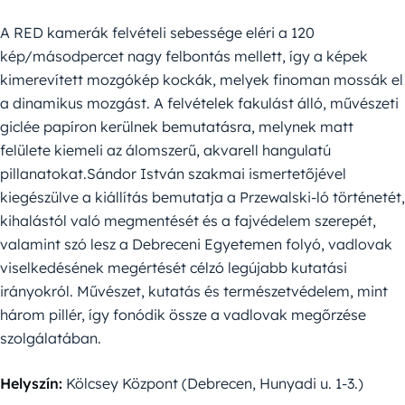
A RED kamerák felvételi sebessége eléri a 120
kép/másodpercet nagy felbontás mellett, így a képek
kimerevített mozgókép kockák, melyek finoman mossák el
a dinamikus mozgást. A felvételek fakulást álló, művészeti
giclée papíron kerülnek bemutatásra, melynek matt
felülete kiemeli az álomszerű, akvarell hangulatú
pillanatokat.Sándor István szakmai ismertetőjével
kiegészülve a kiállítás bemutatja a Przewalski-ló történetét,
kihalástól való megmentését és a fajvédelem szerepét,
valamint szó lesz a Debreceni Egyetemen folyó, vadlovak
viselkedésének megértését célzó legújabb kutatási
irányokról. Művészet, kutatás és természetvédelem, mint
három pillér, így fonódik össze a vadlovak megőrzése
szolgálatában.
Helyszín:
Kölcsey Központ (Debrecen, Hunyadi u. 1-3.)