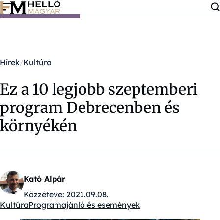
Ugrás a tartalomra
Hírek
Kultúra
Ez a 10 legjobb szeptemberi
program Debrecenben és
környékén
Kató Alpár
Közzétéve:
2021.09.08.
Kultúra
Programajánló és események
Kategóriák: