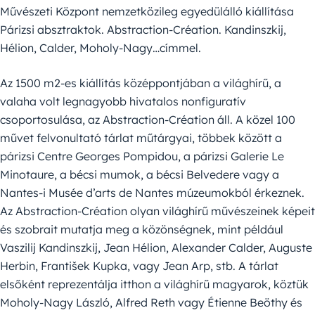
Művészeti Központ nemzetközileg egyedülálló kiállítása
Párizsi absztraktok. Abstraction-Création. Kandinszkij,
Hélion, Calder, Moholy-Nagy…címmel.
Az 1500 m2-es kiállítás középpontjában a világhírű, a
valaha volt legnagyobb hivatalos nonfiguratív
csoportosulása, az Abstraction-Création áll. A közel 100
művet felvonultató tárlat műtárgyai, többek között a
párizsi Centre Georges Pompidou, a párizsi Galerie Le
Minotaure, a bécsi mumok, a bécsi Belvedere vagy a
Nantes-i Musée d’arts de Nantes múzeumokból érkeznek.
Az Abstraction-Création olyan világhírű művészeinek képeit
és szobrait mutatja meg a közönségnek, mint például
Vaszilij Kandinszkij, Jean Hélion, Alexander Calder, Auguste
Herbin, František Kupka, vagy Jean Arp, stb. A tárlat
elsőként reprezentálja itthon a világhírű magyarok, köztük
Moholy-Nagy László, Alfred Reth vagy Étienne Beöthy és