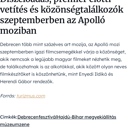
vetítés és közönségtalálkozók
szeptemberben az Apolló
moziban
Debrecen több mint százéves art mozija, az Apolló mozi
szeptemberben igazi filmcsemegékkel várja a közönséget,
akik nemcsak a legújabb magyar filmeket nézhetik meg,
de találkozhatnak is az alkotókkal, akik között olyan neves
filmkészítőket is köszönhetünk, mint Enyedi Ildikó és
Herendi Gábor rendezők.
Forrás:
turizmus.com
Címkék:
Debrecen
fesztivál
Hajdú-Bihar megye
kiállítás
múzeum
zene