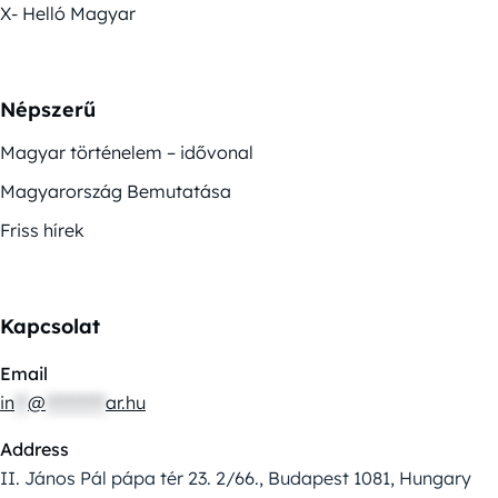
X- Helló Magyar
Népszerű
Magyar történelem – idővonal
Magyarország Bemutatása
Friss hírek
Kapcsolat
Email
in
**
@
*********
ar.hu
Address
II. János Pál pápa tér 23. 2/66., Budapest 1081, Hungary