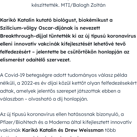
készíttették. MTI/Balogh Zoltán
Karikó Katalin kutató biológust, biokémikust a
Szilícium-völgy Oscar-díjának is nevezett
Breakthrough-díjjal tüntették ki az új típusú koronavírus
elleni innovatív vakcinák kifejlesztését lehetővé tevő
felfedezésért – jelentette be csütörtökön honlapján az
elismerést odaítélő szervezet.
A Covid-19 betegségre adott tudományos válasz példa
nélküli, a 2022-es év díjai közül kettőt olyan felfedezésekért
adtak, amelyek jelentős szerepet játszottak ebben a
válaszban – olvasható a díj honlapján.
Az új típusú koronavírus ellen hatásosnak bizonyuló, a
Pfizer/BioNtech és a Moderna által kifejlesztett innovatív
vakcinák
Karikó Katalin és Drew Weissman
több