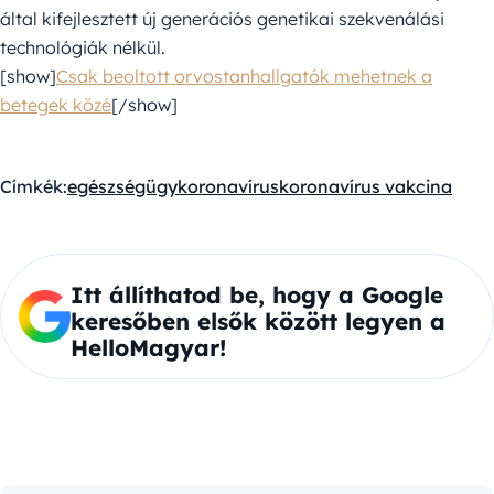
által kifejlesztett új generációs genetikai szekvenálási
technológiák nélkül.
[show]
Csak beoltott orvostanhallgatók mehetnek a
betegek közé
[/show]
Címkék:
egészségügy
koronavírus
koronavírus vakcina
Itt állíthatod be, hogy a Google
keresőben elsők között legyen a
HelloMagyar!