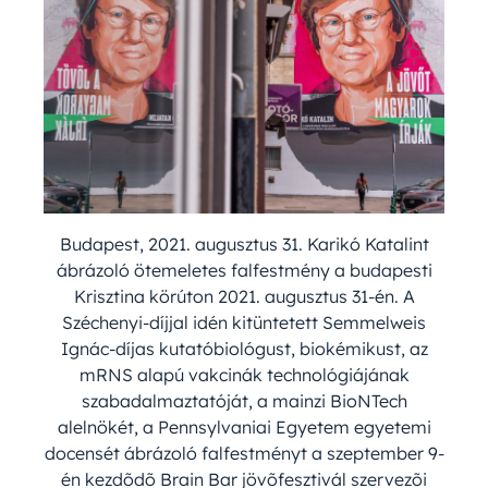
Budapest, 2021. augusztus 31. Karikó Katalint
ábrázoló ötemeletes falfestmény a budapesti
Krisztina körúton 2021. augusztus 31-én. A
Széchenyi-díjjal idén kitüntetett Semmelweis
Ignác-díjas kutatóbiológust, biokémikust, az
mRNS alapú vakcinák technológiájának
szabadalmaztatóját, a mainzi BioNTech
alelnökét, a Pennsylvaniai Egyetem egyetemi
docensét ábrázoló falfestményt a szeptember 9-
én kezdõdõ Brain Bar jövõfesztivál szervezõi