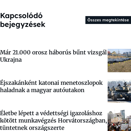
Kapcsolódó
Összes megtekintése
bejegyzések
Már 21.000 orosz háborús bűnt vizsgál
Ukrajna
Éjszakánként katonai menetoszlopok
haladnak a magyar autóutakon
Életbe lépett a védettségi igazoláshoz
kötött munkavégzés Horvátországban,
tüntetnek országszerte