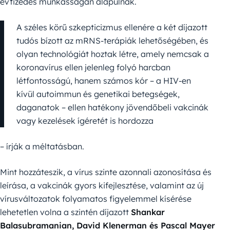
évtizedes munkásságán alapulnak.
A széles körű szkepticizmus ellenére a két díjazott
tudós bízott az mRNS-terápiák lehetőségében, és
olyan technológiát hoztak létre, amely nemcsak a
koronavírus ellen jelenleg folyó harcban
létfontosságú, hanem számos kór – a HIV-en
kívül autoimmun és genetikai betegségek,
daganatok – ellen hatékony jövendőbeli vakcinák
vagy kezelések ígéretét is hordozza
– írják a méltatásban.
Mint hozzáteszik, a vírus szinte azonnali azonosítása és
leírása, a vakcinák gyors kifejlesztése, valamint az új
vírusváltozatok folyamatos figyelemmel kísérése
lehetetlen volna a szintén díjazott
Shankar
Balasubramanian, David Klenerman és Pascal Mayer