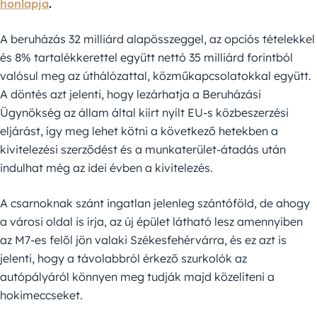
honlapja
.
A beruházás 32 milliárd alapösszeggel, az opciós tételekkel
és 8% tartalékkerettel együtt nettó 35 milliárd forintból
valósul meg az úthálózattal, közműkapcsolatokkal együtt.
A döntés azt jelenti, hogy lezárhatja a Beruházási
Ügynökség az állam által kiírt nyílt EU-s közbeszerzési
eljárást, így meg lehet kötni a következő hetekben a
kivitelezési szerződést és a munkaterület-átadás után
indulhat még az idei évben a kivitelezés.
A csarnoknak szánt ingatlan jelenleg szántóföld, de ahogy
a városi oldal is írja, az új épület látható lesz amennyiben
az M7-es felől jön valaki Székesfehérvárra, és ez azt is
jelenti, hogy a távolabbról érkező szurkolók az
autópályáról könnyen meg tudják majd közelíteni a
hokimeccseket.