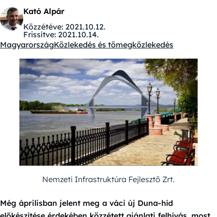
Kató Alpár
Közzétéve:
2021.10.12.
Frissítve:
2021.10.14.
Magyarország
Közlekedés és tömegközlekedés
Kategóriák:
Nemzeti Infrastruktúra Fejlesztő Zrt.
Még áprilisban jelent meg a váci új Duna-híd
előkészítése érdekében közzétett ajánlati felhívás, most