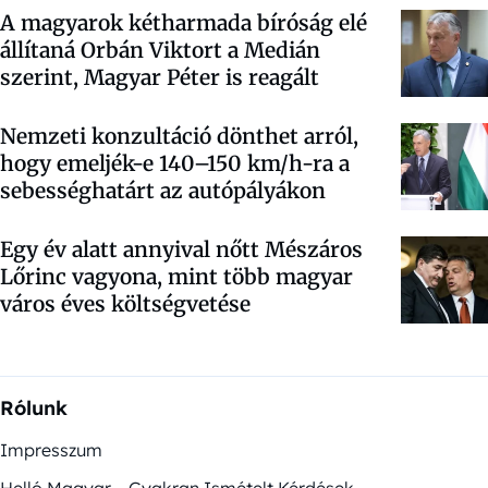
A magyarok kétharmada bíróság elé
állítaná Orbán Viktort a Medián
szerint, Magyar Péter is reagált
Nemzeti konzultáció dönthet arról,
hogy emeljék-e 140–150 km/h-ra a
sebességhatárt az autópályákon
Egy év alatt annyival nőtt Mészáros
Lőrinc vagyona, mint több magyar
város éves költségvetése
Rólunk
Impresszum
Helló Magyar – Gyakran Ismételt Kérdések