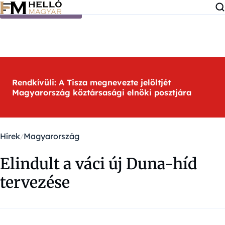
Ugrás a tartalomra
Rendkívüli: A Tisza megnevezte jelöltjét
Magyarország köztársasági elnöki posztjára
Hírek
Magyarország
Elindult a váci új Duna-híd
tervezése