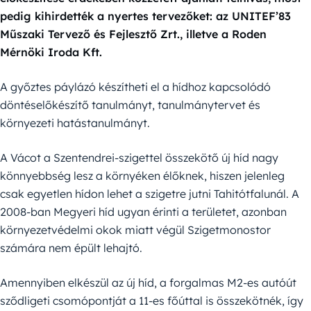
pedig kihirdették a nyertes tervezőket: az UNITEF’83
Műszaki Tervező és Fejlesztő Zrt., illetve a Roden
Mérnöki Iroda Kft.
A győztes páylázó készítheti el a hídhoz kapcsolódó
döntéselőkészítő tanulmányt, tanulmánytervet és
környezeti hatástanulmányt.
A Vácot a Szentendrei-szigettel összekötő új híd nagy
könnyebbség lesz a környéken élőknek, hiszen jelenleg
csak egyetlen hídon lehet a szigetre jutni Tahitótfalunál. A
2008-ban Megyeri híd ugyan érinti a területet, azonban
környezetvédelmi okok miatt végül Szigetmonostor
számára nem épült lehajtó.
Amennyiben elkészül az új híd, a forgalmas M2-es autóút
sződligeti csomópontját a 11-es főúttal is összekötnék, így