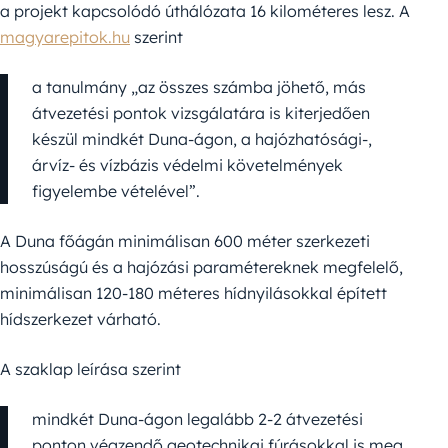
a projekt kapcsolódó úthálózata 16 kilométeres lesz. A
magyarepitok.hu
szerint
a tanulmány „az összes számba jöhető, más
átvezetési pontok vizsgálatára is kiterjedően
készül mindkét Duna-ágon, a hajózhatósági-,
árvíz- és vízbázis védelmi követelmények
figyelembe vételével”.
A Duna főágán minimálisan 600 méter szerkezeti
hosszúságú és a hajózási paramétereknek megfelelő,
minimálisan 120-180 méteres hídnyilásokkal épített
hídszerkezet várható.
A szaklap leírása szerint
mindkét Duna-ágon legalább 2-2 átvezetési
ponton végzendő geotechnikai fúrásokkal is meg