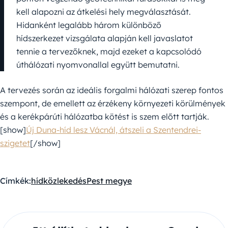
kell alapozni az átkelési hely megválasztását.
Hidanként legalább három különböző
hídszerkezet vizsgálata alapján kell javaslatot
tennie a tervezőknek, majd ezeket a kapcsolódó
úthálózati nyomvonallal együtt bemutatni.
A tervezés során az ideális forgalmi hálózati szerep fontos
szempont, de emellett az érzékeny környezeti körülmények
és a kerékpárúti hálózatba kötést is szem előtt tartják.
[show]
Új Duna-híd lesz Vácnál, átszeli a Szentendrei-
szigetet
[/show]
Címkék:
híd
közlekedés
Pest megye