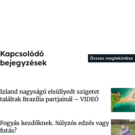
Kapcsolódó
Összes megtekintése
bejegyzések
Izland nagyságú elsüllyedt szigetet
találtak Brazília partjainál – VIDEÓ
Fogyás kezdőknek. Súlyzós edzés vagy
futás?