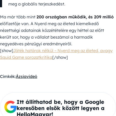
meg a globális terjeszkedést.
Ma már több mint
200 országban működik, és 209 millió
előfizetője van. A Nyerd meg az életed kiemelkedő
nézettségi adatainak közzétételére egy héttel az előtt
került sor, hogy a vállalat beszámol a harmadik
negyedéves pénzügyi eredményeiről.
[show]
Játék határok nélkül – Nyerd meg az életed, avagy
Squid Game sorozatkritika
[/show]
Címkék:
Ázsia
videó
Itt állíthatod be, hogy a Google
keresőben elsők között legyen a
HelloMagyar!