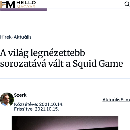
Ugrás a tartalomra
Hírek
Aktuális
A világ legnézettebb
sorozatává vált a Squid Game
Szerk
Aktuális
Film
Kategóriák:
Közzétéve:
2021.10.14.
Frissítve:
2021.10.15.