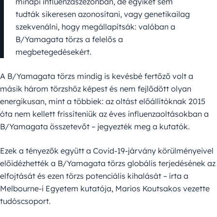
minapi influenzaszezonban, de egyiket sem
tudták sikeresen azonosítani, vagy genetikailag
szekvenálni, hogy megállapítsák: valóban a
B/Yamagata törzs a felelős a
megbetegedésekért.
A B/Yamagata törzs mindig is kevésbé fertőző volt a
másik három törzshöz képest és nem fejlődött olyan
energikusan, mint a többiek: az oltást előállítóknak 2015
óta nem kellett frissíteniük az éves influenzaoltásokban a
B/Yamagata összetevőt – jegyezték meg a kutatók.
Ezek a tényezők együtt a Covid-19-járvány körülményeivel
előidézhették a B/Yamagata törzs globális terjedésének az
elfojtását és ezen törzs potenciális kihalását – írta a
Melbourne-i Egyetem kutatója, Marios Koutsakos vezette
tudóscsoport.