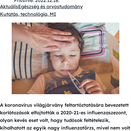
Frissítve:
2022.12.18.
Aktuális
Egészség és orvostudomány
Kategóriák:
Kutatás, technológia, MI
A koronavírus világjárvány feltartóztatására bevezetett
korlátozások elfojtották a 2020-21-es influenzaszezont,
olyan kevés eset volt, hogy tudósok feltételezik,
kihalhatott az egyik nagy influenzatörzs, mivel nem volt