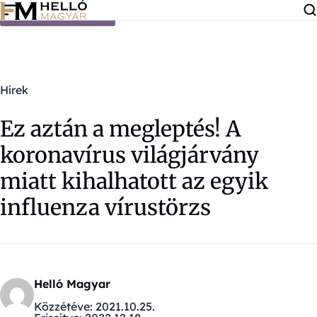
Ugrás a tartalomra
Hírek
Ez aztán a megleptés! A
koronavírus világjárvány
miatt kihalhatott az egyik
influenza vírustörzs
Helló Magyar
Közzétéve:
2021.10.25.