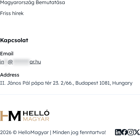
Magyarország Bemutatása
Friss hírek
Kapcsolat
Email
in
**
@
*********
ar.hu
Address
II. János Pál pápa tér 23. 2/66., Budapest 1081, Hungary
2026 © HelloMagyar | Minden jog fenntartva!