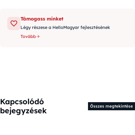
Támogass minket
Légy részese a HelloMagyar fejlesztésének
Tovább
Kapcsolódó
Összes megtekintése
bejegyzések