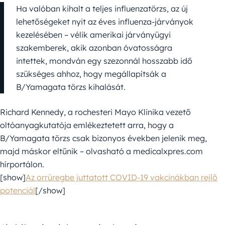
Ha valóban kihalt a teljes influenzatörzs, az új
lehetőségeket nyit az éves influenza-járványok
kezelésében – vélik amerikai járványügyi
szakemberek, akik azonban óvatosságra
intettek, mondván egy szezonnál hosszabb idő
szükséges ahhoz, hogy megállapítsák a
B/Yamagata törzs kihalását.
Richard Kennedy, a rochesteri Mayo Klinika vezető
oltóanyagkutatója emlékeztetett arra, hogy a
B/Yamagata törzs csak bizonyos években jelenik meg,
majd máskor eltűnik – olvasható a medicalxpres.com
hírportálon.
[show]
Az orrüregbe juttatott COVID-19 vakcinákban rejlő
potenciál
[/show]