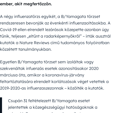
ember, akit megfertőzzön.
A négy influenzatörzs egyikét, a B/Yamagata törzset
rendszeresen bevonják az évenkénti influenzaoltásokba. A
Covid-19 ellen elrendelt lezárások közepette azonban úgy
tűnik, teljesen „eltűnt a radarképernyőkről” – írták ausztrál
kutatók a Nature Reviews című tudományos folyóiratban
közzétett tanulmányukban.
Egyetlen B/Yamagata törzset sem izoláltak vagy
szekvenáltak infuenzás esetek azonosításakor 2020
márciusa óta, amikor a koronavírus-járvány
feltartóztatására elrendelt korlátozások véget vetettek a
2019-2020-as influenzaszezonnak – közölték a kutatók.
Csupán 31 feltételezett B/Yamagata esetet
jelentettek a közegészségügyi hatóságoknak a