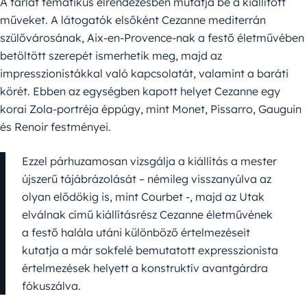
A tárlat tematikus elrendezésben mutatja be a kiállított
műveket. A látogatók elsőként Cezanne mediterrán
szülővárosának, Aix-en-Provence-nak a festő életművében
betöltött szerepét ismerhetik meg, majd az
impresszionistákkal való kapcsolatát, valamint a baráti
körét. Ebben az egységben kapott helyet Cezanne egy
korai Zola-portréja éppúgy, mint Monet, Pissarro, Gauguin
és Renoir festményei.
Ezzel párhuzamosan vizsgálja a kiállítás a mester
újszerű tájábrázolását – némileg visszanyúlva az
olyan elődökig is, mint Courbet -, majd az Utak
elválnak című kiállításrész Cezanne életművének
a festő halála utáni különböző értelmezéseit
kutatja a már sokfelé bemutatott expresszionista
értelmezések helyett a konstruktív avantgárdra
fókuszálva.