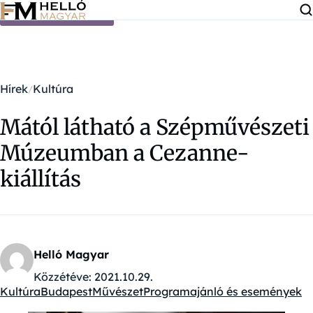
Ugrás a tartalomra
Hírek
Kultúra
Mától látható a Szépművészeti
Múzeumban a Cezanne-
kiállítás
Helló Magyar
Közzétéve:
2021.10.29.
Kultúra
Budapest
Művészet
Programajánló és események
Kategóriák: