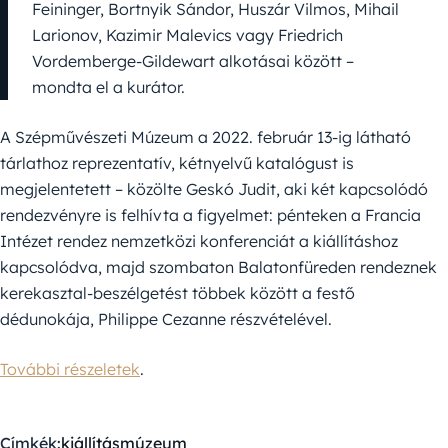
Feininger, Bortnyik Sándor, Huszár Vilmos, Mihail
Larionov, Kazimir Malevics vagy Friedrich
Vordemberge-Gildewart alkotásai között –
mondta el a kurátor.
A Szépművészeti Múzeum a 2022. február 13-ig látható
tárlathoz reprezentatív, kétnyelvű katalógust is
megjelentetett – közölte Geskó Judit, aki két kapcsolódó
rendezvényre is felhívta a figyelmet: pénteken a Francia
Intézet rendez nemzetközi konferenciát a kiállításhoz
kapcsolódva, majd szombaton Balatonfüreden rendeznek
kerekasztal-beszélgetést többek között a festő
dédunokája, Philippe Cezanne részvételével.
További részeletek
.
Címkék:
kiállítás
múzeum