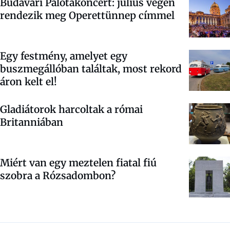
Budavári Palotakoncert: július végén
rendezik meg Operettünnep címmel
Egy festmény, amelyet egy
buszmegállóban találtak, most rekord
áron kelt el!
Gladiátorok harcoltak a római
Britanniában
Miért van egy meztelen fiatal fiú
szobra a Rózsadombon?