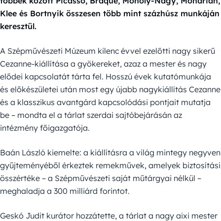
többek között Picasso, Braque, Moholy-Nagy, Mondrian,
Klee és Bortnyik összesen több mint százhúsz munkáján
keresztül.
A Szépművészeti Múzeum kilenc évvel ezelőtti nagy sikerű
Cezanne-kiállítása a gyökereket, azaz a mester és nagy
elődei kapcsolatát tárta fel. Hosszú évek kutatómunkája
és előkészületei után most egy újabb nagykiállítás Cezanne
és a klasszikus avantgárd kapcsolódási pontjait mutatja
be – mondta el a tárlat szerdai sajtóbejárásán az
intézmény főigazgatója.
Baán László kiemelte: a kiállításra a világ mintegy negyven
gyűjteményéből érkeztek remekművek, amelyek biztosítási
összértéke – a Szépművészeti saját műtárgyai nélkül –
meghaladja a 300 milliárd forintot.
Geskó Judit kurátor hozzátette, a tárlat a nagy aixi mester