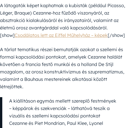
A látogatók képet kaphatnak a kubisták (például Picasso,
Léger, Braque) Cezanne-hoz fűződő viszonyáról, az
absztrakció kialakulásáról és irányzatairól, valamint az
életmű orosz avantgárddal való kapcsolódásáról.
[show]
Csodálatos lett az Eiffel Műhelyház – képek
[/show]
A tárlat tematikus részei bemutatják azokat a szellemi és
formai kapcsolódási pontokat, amelyek Cezanne halálát
követően a francia festő munkái és a holland De Stijl
mozgalom, az orosz konstruktivizmus és szuprematizmus,
valamint a Bauhaus mestereinek alkotásai között
létrejöttek.
A kiállításon egymás mellett szereplő festmények
– képpárok és szekvenciák – láthatóvá teszik a
vizuális és szellemi kapcsolódási pontokat
Cezanne és Piet Mondrian, Paul Klee, Lyonel