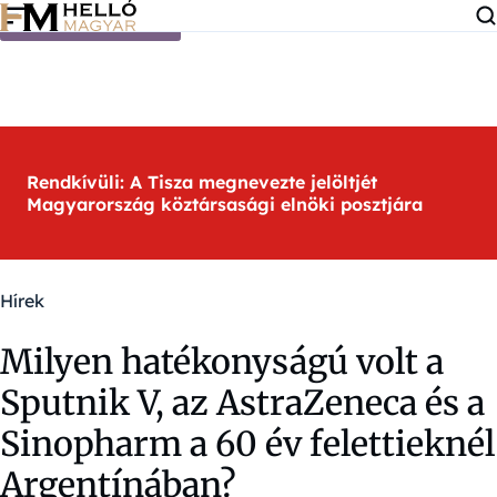
Ugrás a tartalomra
Rendkívüli: A Tisza megnevezte jelöltjét
Magyarország köztársasági elnöki posztjára
Hírek
Milyen hatékonyságú volt a
Sputnik V, az AstraZeneca és a
Sinopharm a 60 év felettieknél
Argentínában?