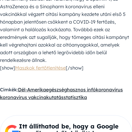
AstraZeneca és a Sinopharm koronavírus elleni
vakcinákkal végzett oltási kampány kezdete utáni első 5
hónapban jelentősen csökkent a COVID-19 fertőzés,
valamint a halálozás kockázata. Továbbá ezek az
eredmények azt sugallják, hogy tömeges oltási kampányt
kell végrehajtani azokkal az oltóanyagokkal, amelyek
adott országban a lehető legrövidebb időn belül
rendelkezésre állnak.
[show]
Maszkok fertőtlenítése
[/show]
Címkék:
Dél-Amerika
egészség
hasznos infó
koronavírus
koronavírus vakcina
kutatás
statisztika
Itt állíthatod be, hogy a Google