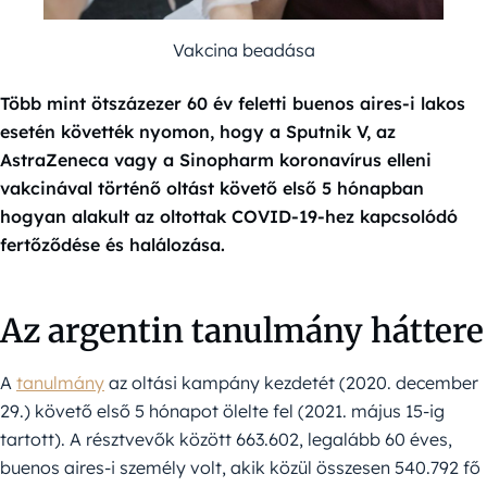
Vakcina beadása
Több mint ötszázezer 60 év feletti buenos aires-i lakos
esetén követték nyomon, hogy a Sputnik V, az
AstraZeneca vagy a Sinopharm koronavírus elleni
vakcinával történő oltást követő első 5 hónapban
hogyan alakult az oltottak COVID-19-hez kapcsolódó
fertőződése és halálozása.
Az argentin tanulmány háttere
A
tanulmány
az oltási kampány kezdetét (2020. december
29.) követő első 5 hónapot ölelte fel (2021. május 15-ig
tartott). A résztvevők között 663.602, legalább 60 éves,
buenos aires-i személy volt, akik közül összesen 540.792 fő