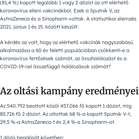
(81,4 %) kapott legalább 1 vagy 2 dózist az ott elérhető
koronavírus elleni vakcinákból. Ezek a Sputnik V, az
AstraZeneca és a Sinopharm voltak. A statisztikai elemzés
2021. június 1 és 15. között készült.
A kérdés az volt, hogy az elérhető vakcinák nagyszabású
alkalmazása a 60 év feletti populációban csökkenti-e a
koronavírus fertőzések számát, az összhalálozást és a
COVID-19-cel összefüggő halálozások számát?
Az oltási kampány eredményei
Az 540.792 beoltott közöl 457.066 fő kapott 1 dózist, míg
83.726 fő 2 dózist. Az oltottak 68 %-a kapott Sputnik V-t,
29,5 %-a AstraZeneca-t és 2,4 %-a Sinopharm-ot.
1 dózis beadását követően: