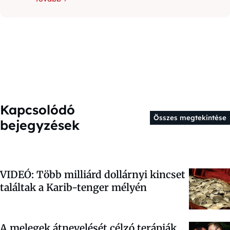
Kapcsolódó
Összes megtekintése
bejegyzések
VIDEÓ: Több milliárd dollárnyi kincset
találtak a Karib-tenger mélyén
A melegek átnevelését célzó terápiák