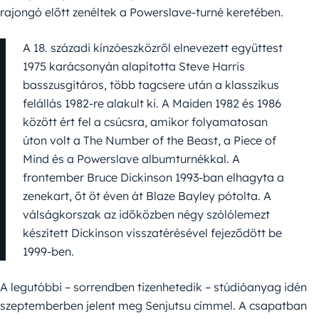
rajongó előtt zenéltek a Powerslave-turné keretében.
A 18. századi kínzóeszközről elnevezett együttest
1975 karácsonyán alapította Steve Harris
basszusgitáros, több tagcsere után a klasszikus
felállás 1982-re alakult ki. A Maiden 1982 és 1986
között ért fel a csúcsra, amikor folyamatosan
úton volt a The Number of the Beast, a Piece of
Mind és a Powerslave albumturnékkal. A
frontember Bruce Dickinson 1993-ban elhagyta a
zenekart, őt öt éven át Blaze Bayley pótolta. A
válságkorszak az időközben négy szólólemezt
készített Dickinson visszatérésével fejeződött be
1999-ben.
A legutóbbi – sorrendben tizenhetedik – stúdióanyag idén
szeptemberben jelent meg Senjutsu címmel. A csapatban