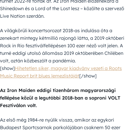
turnét 2022-re tolták át. Az Iron Maiden előzenekara a
Shinedown és a Lord of the Lost lesz – közölte a szervező
Live Nation szerdán.
A világkörüli koncertsorozat 2018-as indulása óta a
zenekart mintegy kétmillió rajongó látta, a 2019 októberi
Rock in Rio fesztiválfellépésen 100 ezer néző volt jelen. A
turné eddigi utolsó állomása 2019 októberében Chilében
volt, aztán közbeszólt a pandémia.
[show]
Hihetetlen siker, magyar kiadvány vezeti a Roots
Music Report brit blues lemezlistáját
[/show]
Az Iron Maiden eddigi tizenhárom magyarországi
fellépése közül a legutóbbi 2018-ban a soproni VOLT
Fesztiválon volt.
Az első még 1984-re nyúlik vissza, amikor az egykori
Budapest Sportcsarnok parkolójában csaknem 50 ezer