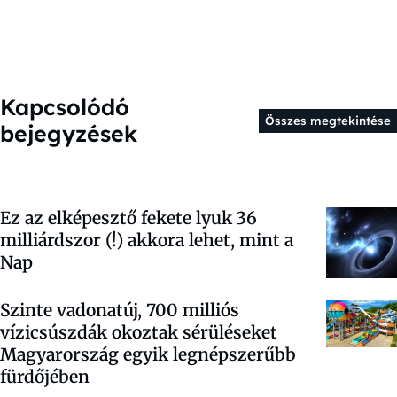
Kapcsolódó
Összes megtekintése
bejegyzések
Ez az elképesztő fekete lyuk 36
milliárdszor (!) akkora lehet, mint a
Nap
Szinte vadonatúj, 700 milliós
vízicsúszdák okoztak sérüléseket
Magyarország egyik legnépszerűbb
fürdőjében