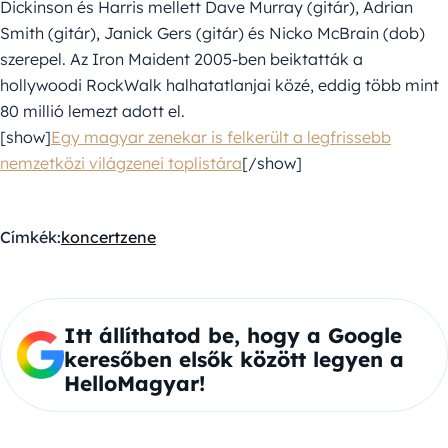
Dickinson és Harris mellett Dave Murray (gitár), Adrian
Smith (gitár), Janick Gers (gitár) és Nicko McBrain (dob)
szerepel. Az Iron Maident 2005-ben beiktatták a
hollywoodi RockWalk halhatatlanjai közé, eddig több mint
80 millió lemezt adott el.
[show]
Egy magyar zenekar is felkerült a legfrissebb
nemzetközi világzenei toplistára
[/show]
Címkék:
koncert
zene
Itt állíthatod be, hogy a Google
keresőben elsők között legyen a
HelloMagyar!