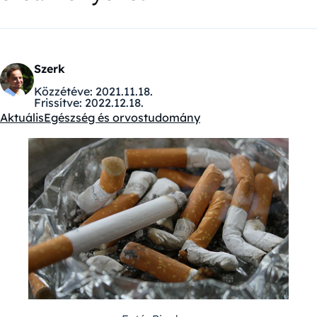
Szerk
Közzétéve:
2021.11.18.
Frissítve:
2022.12.18.
Aktuális
Egészség és orvostudomány
Kategóriák: