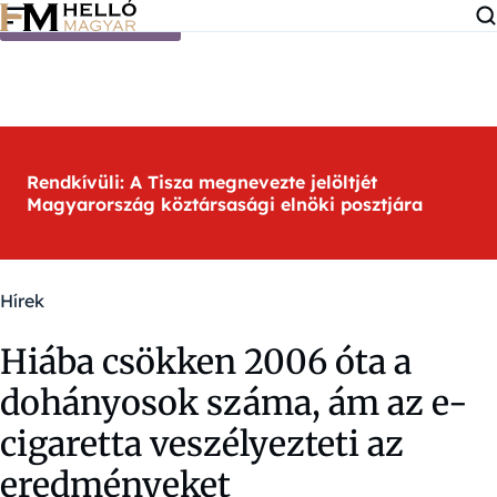
Ugrás a tartalomra
Rendkívüli: A Tisza megnevezte jelöltjét
Magyarország köztársasági elnöki posztjára
Hírek
Hiába csökken 2006 óta a
dohányosok száma, ám az e-
cigaretta veszélyezteti az
eredményeket