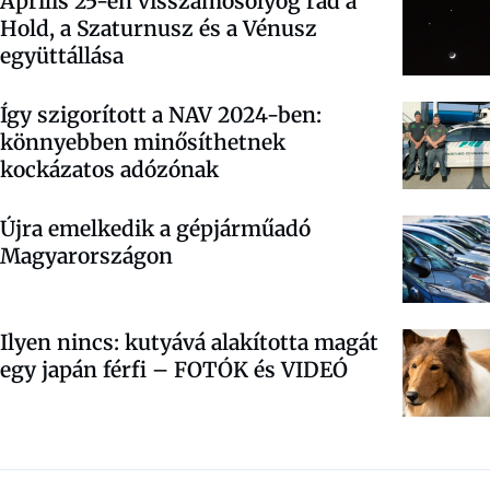
Április 25-én visszamosolyog rád a
Hold, a Szaturnusz és a Vénusz
együttállása
Így szigorított a NAV 2024-ben:
könnyebben minősíthetnek
kockázatos adózónak
Újra emelkedik a gépjárműadó
Magyarországon
Ilyen nincs: kutyává alakította magát
egy japán férfi – FOTÓK és VIDEÓ