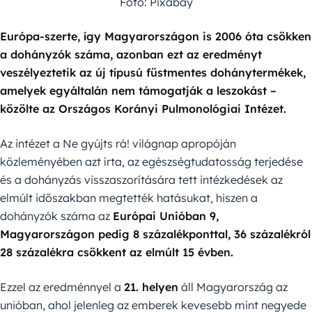
Fotó: Pixabay
Európa-szerte, így Magyarországon is 2006 óta csökken
a dohányzók száma, azonban ezt az eredményt
veszélyeztetik az új típusú füstmentes dohánytermékek,
amelyek egyáltalán nem támogatják a leszokást –
közölte az Országos Korányi Pulmonológiai Intézet.
Az intézet a Ne gyújts rá! világnap apropóján
közleményében azt írta, az egészségtudatosság terjedése
és a dohányzás visszaszorítására tett intézkedések az
elmúlt időszakban megtették hatásukat, hiszen a
dohányzók száma az
Európai Unióban 9,
Magyarországon pedig 8 százalékponttal, 36 százalékról
28 százalékra csökkent az elmúlt 15 évben.
Ezzel az eredménnyel a
21. helyen
áll Magyarország az
unióban, ahol jelenleg az emberek kevesebb mint negyede