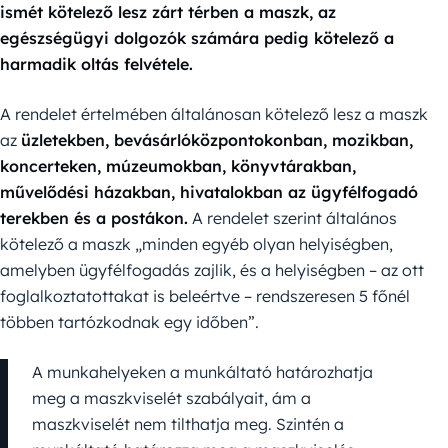
ismét kötelező lesz zárt térben a maszk, az
egészségügyi dolgozók számára pedig kötelező a
harmadik oltás felvétele.
A rendelet értelmében általánosan kötelező lesz a maszk
az
üzletekben, bevásárlóközpontokonban, mozikban,
koncerteken, múzeumokban, könyvtárakban,
művelődési házakban, hivatalokban az ügyfélfogadó
terekben és a postákon.
A rendelet szerint általános
kötelező a maszk „minden egyéb olyan helyiségben,
amelyben ügyfélfogadás zajlik, és a helyiségben – az ott
foglalkoztatottakat is beleértve – rendszeresen 5 főnél
többen tartózkodnak egy időben”.
A munkahelyeken a munkáltató határozhatja
meg a maszkviselét szabályait, ám a
maszkviselét nem tilthatja meg. Szintén a