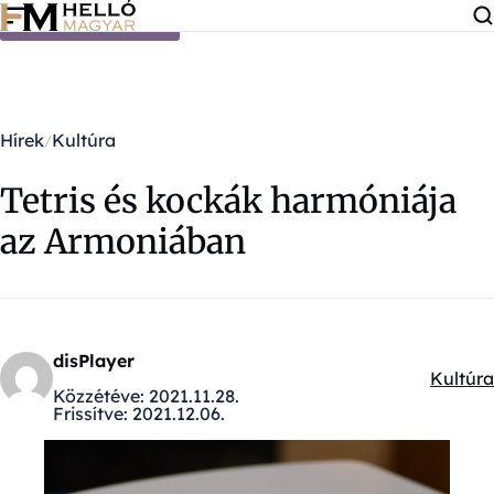
Ugrás a tartalomra
Hírek
Kultúra
Tetris és kockák harmóniája
az Armoniában
disPlayer
Kultúra
Kategór
Közzétéve:
2021.11.28.
Frissítve:
2021.12.06.