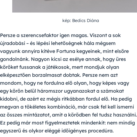
kép: Bedics Diána
Persze a szerencsefaktor igen magas. Viszont a sok
újradobási – és lépési lehetőségnek hála mégsem
vagyunk annyira kitéve Fortuna kegyeinek, mint elsőre
gondolnánk. Nagyon kicsi az esélye annak, hogy üres
köröket fussanak a játékosok, mert mondjuk olyan
elképesztően borzalmasat dobtak. Persze nem azt
mondom, hogy ne fordulna elő olyan, hogy képes vagy
egy körön belül háromszor ugyanazokat a számokat
kidobni, de azért ez mégis ritkábban fordul elő. Ha pedig
megvan a tökéletes kombináció, már csak fel kell ismerni
az összes mintázatot, amit a körödben fel tudsz használni.
Ez pedig már most figyelmeztetek mindenkit: nem mindig
egyszerű és olykor eléggé időigényes procedúra.