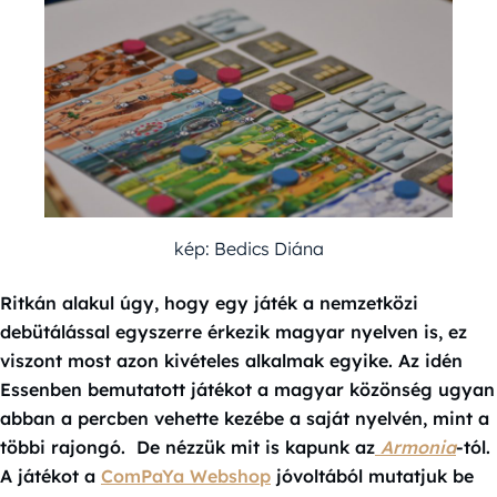
kép: Bedics Diána
Ritkán alakul úgy, hogy egy játék a nemzetközi
debütálással egyszerre érkezik magyar nyelven is, ez
viszont most azon kivételes alkalmak egyike. Az idén
Essenben bemutatott játékot a magyar közönség ugyan
abban a percben vehette kezébe a saját nyelvén, mint a
többi rajongó. De nézzük mit is kapunk az
Armonia
-tól.
A játékot a
ComPaYa Webshop
jóvoltából mutatjuk be