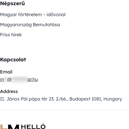
Népszerű
Magyar történelem – idővonal
Magyarország Bemutatása
Friss hírek
Kapcsolat
Email
in
**
@
*********
ar.hu
Address
II. János Pál pápa tér 23. 2/66., Budapest 1081, Hungary