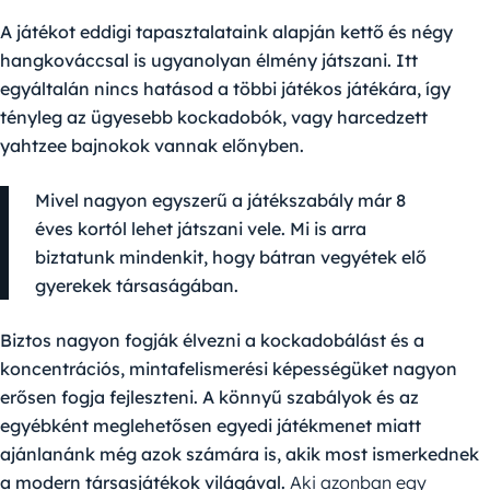
A játékot eddigi tapasztalataink alapján kettő és négy
hangkováccsal is ugyanolyan élmény játszani. Itt
egyáltalán nincs hatásod a többi játékos játékára, így
tényleg az ügyesebb kockadobók, vagy harcedzett
yahtzee bajnokok vannak előnyben.
Mivel nagyon egyszerű a játékszabály már 8
éves kortól lehet játszani vele. Mi is arra
biztatunk mindenkit, hogy bátran vegyétek elő
gyerekek társaságában.
Biztos nagyon fogják élvezni a kockadobálást és a
koncentrációs, mintafelismerési képességüket nagyon
erősen fogja fejleszteni. A könnyű szabályok és az
egyébként meglehetősen egyedi játékmenet miatt
ajánlanánk még azok számára is, akik most ismerkednek
a modern társasjátékok világával.
Aki azonban egy