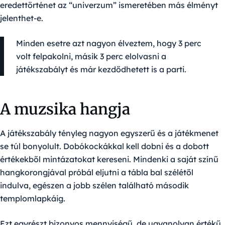
eredettörténet az “univerzum” ismeretében más élményt
jelenthet-e.
Minden esetre azt nagyon élveztem, hogy 3 perc
volt felpakolni, másik 3 perc elolvasni a
játékszabályt és már kezdődhetett is a parti.
A muzsika hangja
A játékszabály tényleg nagyon egyszerű és a játékmenet
se túl bonyolult. Dobókockákkal kell dobni és a dobott
értékekből mintázatokat kereseni. Mindenki a saját színű
hangkorongjával próbál eljutni a tábla bal szélétől
indulva, egészen a jobb szélen található második
templomlapkáig.
Ezt egyrészt bizonyos mennyiségű, de ugyanolyan értékű