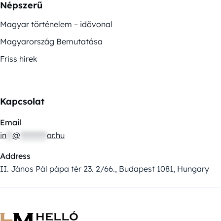
Népszerű
Magyar történelem – idővonal
Magyarország Bemutatása
Friss hírek
Kapcsolat
Email
in
**
@
*********
ar.hu
Address
II. János Pál pápa tér 23. 2/66., Budapest 1081, Hungary