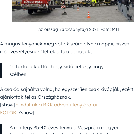
Az ország karácsonyfája 2021. Fotó: MTI
A magas fenyőnek meg voltak számlálva a napjai, hiszen
már veszélyesnek ítélték a tulajdonosok,
és tartottak attól, hogy kidőlhet egy nagy
szélben.
A család sajnálta volna, ha egyszerűen csak kivágják, ezért
ajánlották fel az Országháznak.
[show]
Elindultak a BKK adventi fényjáratai –
FOTÓK
[/show]
A mintegy 35-40 éves fenyő a Veszprém megyei