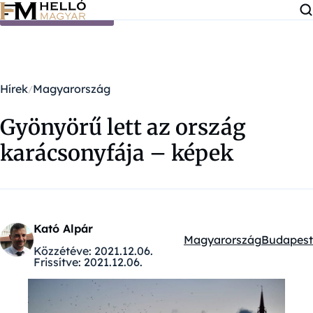
Ugrás a tartalomra
Hírek
Magyarország
Gyönyörű lett az ország
karácsonyfája – képek
Kató Alpár
Magyarország
Budapest
Kategóriák:
Közzétéve:
2021.12.06.
Frissítve:
2021.12.06.