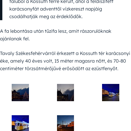
faluból a Kossuth térre került, ahol a feldíszített
karácsonyfát adventtől vízkereszt napjáig
csodálhatják meg az érdeklődők.
A fa lebontása után tűzifa lesz, amit rászorulóknak
ajánlanak fel.
Tavaly Székesfehérvárról érkezett a Kossuth tér karácsonyi
éke, amely 40 éves volt, 15 méter magasra nőtt, és 70-80
centiméter törzsátmérőjűvé erősödött az ezüstfenyőt.