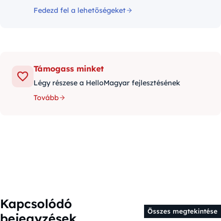
Fedezd fel a lehetőségeket
Támogass minket
Légy részese a HelloMagyar fejlesztésének
Tovább
Kapcsolódó
Összes megtekintése
bejegyzések