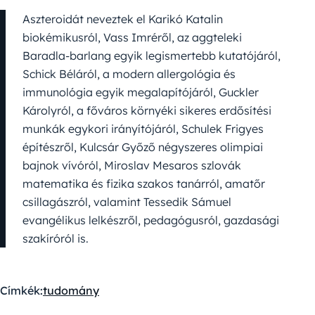
Aszteroidát neveztek el Karikó Katalin
biokémikusról, Vass Imréről, az aggteleki
Baradla-barlang egyik legismertebb kutatójáról,
Schick Béláról, a modern allergológia és
immunológia egyik megalapítójáról, Guckler
Károlyról, a főváros környéki sikeres erdősítési
munkák egykori irányítójáról, Schulek Frigyes
építészről, Kulcsár Győző négyszeres olimpiai
bajnok vívóról, Miroslav Mesaros szlovák
matematika és fizika szakos tanárról, amatőr
csillagászról, valamint Tessedik Sámuel
evangélikus lelkészről, pedagógusról, gazdasági
szakíróról is.
Címkék:
tudomány