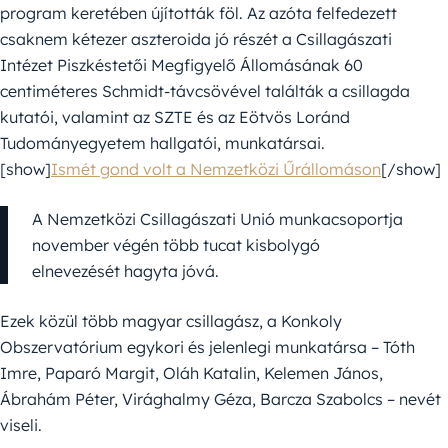
program keretében újították föl. Az azóta felfedezett
csaknem kétezer aszteroida jó részét a Csillagászati
Intézet Piszkéstetői Megfigyelő Állomásának 60
centiméteres Schmidt-távcsövével találták a csillagda
kutatói, valamint az SZTE és az Eötvös Loránd
Tudományegyetem hallgatói, munkatársai.
[show]
Ismét gond volt a Nemzetközi Űrállomáson
[/show]
A Nemzetközi Csillagászati Unió munkacsoportja
november végén több tucat kisbolygó
elnevezését hagyta jóvá.
Ezek közül több magyar csillagász, a Konkoly
Obszervatórium egykori és jelenlegi munkatársa – Tóth
Imre, Paparó Margit, Oláh Katalin, Kelemen János,
Ábrahám Péter, Virághalmy Géza, Barcza Szabolcs – nevét
viseli.