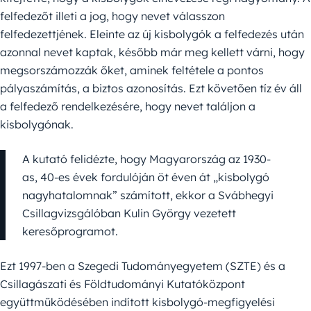
felfedezőt illeti a jog, hogy nevet válasszon
felfedezettjének. Eleinte az új kisbolygók a felfedezés után
azonnal nevet kaptak, később már meg kellett várni, hogy
megsorszámozzák őket, aminek feltétele a pontos
pályaszámítás, a biztos azonosítás. Ezt követően tíz év áll
a felfedező rendelkezésére, hogy nevet találjon a
kisbolygónak.
A kutató felidézte, hogy Magyarország az 1930-
as, 40-es évek fordulóján öt éven át „kisbolygó
nagyhatalomnak” számított, ekkor a Svábhegyi
Csillagvizsgálóban Kulin György vezetett
keresőprogramot.
Ezt 1997-ben a Szegedi Tudományegyetem (SZTE) és a
Csillagászati és Földtudományi Kutatóközpont
együttműködésében indított kisbolygó-megfigyelési