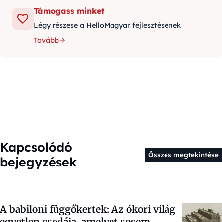
Támogass minket
Légy részese a HelloMagyar fejlesztésének
Tovább
Kapcsolódó
Összes megtekintése
bejegyzések
A babiloni függőkertek: Az ókori világ
egyetlen csodája, amelyet sosem