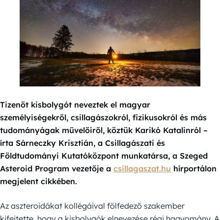
Tizenöt kisbolygót neveztek el magyar
személyiségekről, csillagászokról, fizikusokról és más
tudományágak művelőiről, köztük Karikó Katalinról –
írta Sárneczky Krisztián, a Csillagászati és
Földtudományi Kutatóközpont munkatársa, a Szeged
Asteroid Program vezetője a
csillagaszat.hu
hírportálon
megjelent cikkében.
Az aszteroidákat kollégáival fölfedező szakember
kifejtette, hogy a kisbolygók elnevezése régi hagyomány. A