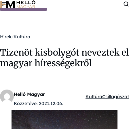
Ugrás a tartalomra
Hírek
Kultúra
Tizenöt kisbolygót neveztek el
magyar hírességekről
Helló Magyar
Kultúra
Csillagászat
Kategóriák:
Közzétéve:
2021.12.06.