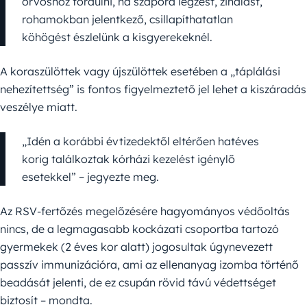
orvoshoz fordulni, ha szapora légzést, zihálást,
rohamokban jelentkező, csillapíthatatlan
köhögést észlelünk a kisgyerekeknél.
A koraszülöttek vagy újszülöttek esetében a „táplálási
nehezítettség” is fontos figyelmeztető jel lehet a kiszáradás
veszélye miatt.
„Idén a korábbi évtizedektől eltérően hatéves
korig találkoztak kórházi kezelést igénylő
esetekkel” – jegyezte meg.
Az RSV-fertőzés megelőzésére hagyományos védőoltás
nincs, de a legmagasabb kockázati csoportba tartozó
gyermekek (2 éves kor alatt) jogosultak úgynevezett
passzív immunizációra, ami az ellenanyag izomba történő
beadását jelenti, de ez csupán rövid távú védettséget
biztosít – mondta.