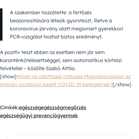
A szakember hozzátette: a fertőzés
beazonosítására létezik gyorsteszt, illetve a
koronavírus-járvány alatt megismert gyerekkori
PCR-vizsgálat hozhat biztos eredményt.
A pozitív teszt ebben az esetben nem jár sem
karanténkötelezettséggel, sem automatikus kórházi
felvétellel – közölte Szabó Attila.
[show]
Milyen az oltottsági státusza Magyarországon az
intenzív osztályon kezelt COVID-19 betegeknek?
[/show]
Címkék:
egészség
egészségmegőrzés
egészségügyi prevenció
gyermek