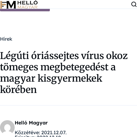
Ugrás a tartalomra
Hírek
Légúti óriássejtes vírus okoz
tömeges megbetegedést a
magyar kisgyermekek
körében
Helló Magyar
Közzétéve:
2021.12.07.