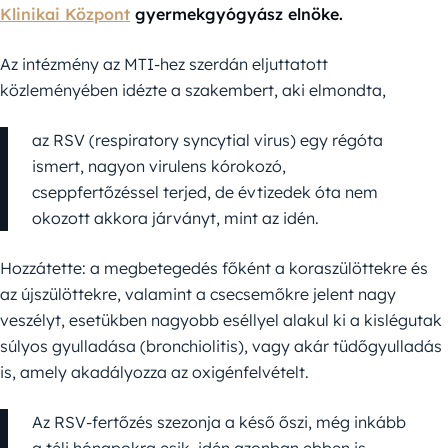
Klinikai Központ
gyermekgyógyász elnöke.
Az intézmény az MTI-hez szerdán eljuttatott
közleményében idézte a szakembert, aki elmondta,
az RSV (respiratory syncytial virus) egy régóta
ismert, nagyon virulens kórokozó,
cseppfertőzéssel terjed, de évtizedek óta nem
okozott akkora járványt, mint az idén.
Hozzátette: a megbetegedés főként a koraszülöttekre és
az újszülöttekre, valamint a csecsemőkre jelent nagy
veszélyt, esetükben nagyobb eséllyel alakul ki a kislégutak
súlyos gyulladása (bronchiolitis), vagy akár tüdőgyulladás
is, amely akadályozza az oxigénfelvételt.
Az RSV-fertőzés szezonja a késő őszi, még inkább