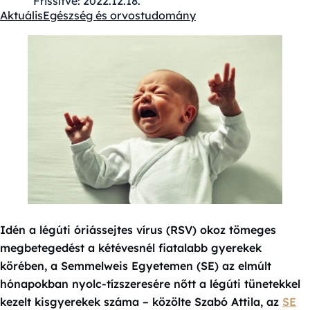
Frissítve:
2022.12.18.
Aktuális
Egészség és orvostudomány
Kategóriák:
Idén a légúti óriássejtes vírus (RSV) okoz tömeges
megbetegedést a kétévesnél fiatalabb gyerekek
körében, a Semmelweis Egyetemen (SE) az elmúlt
hónapokban nyolc-tízszeresére nőtt a légúti tünetekkel
kezelt kisgyerekek száma – közölte Szabó Attila, az
SE