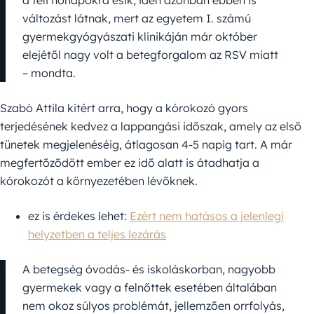
a téli hónapokra esik, idén azonban ebben is
változást látnak, mert az egyetem I. számú
gyermekgyógyászati klinikáján már október
elejétől nagy volt a betegforgalom az RSV miatt
– mondta.
Szabó Attila kitért arra, hogy a kórokozó gyors
terjedésének kedvez a lappangási időszak, amely az első
tünetek megjelenéséig, átlagosan 4-5 napig tart. A már
megfertőződött ember ez idő alatt is átadhatja a
kórokozót a környezetében lévőknek.
ez is érdekes lehet:
Ezért nem hatásos a jelenlegi
helyzetben a teljes lezárás
A betegség óvodás- és iskoláskorban, nagyobb
gyermekek vagy a felnőttek esetében általában
nem okoz súlyos problémát, jellemzően orrfolyás,