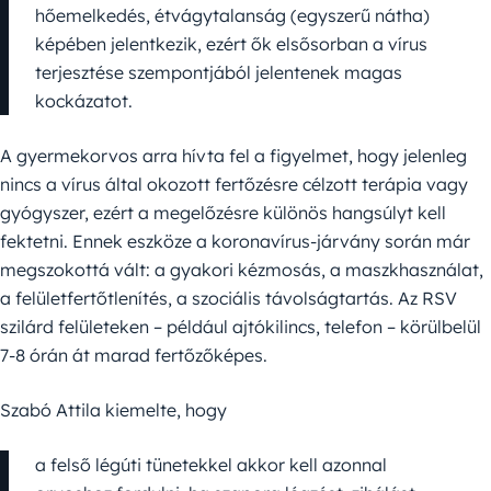
hőemelkedés, étvágytalanság (egyszerű nátha)
képében jelentkezik, ezért ők elsősorban a vírus
terjesztése szempontjából jelentenek magas
kockázatot.
A gyermekorvos arra hívta fel a figyelmet, hogy jelenleg
nincs a vírus által okozott fertőzésre célzott terápia vagy
gyógyszer, ezért a megelőzésre különös hangsúlyt kell
fektetni. Ennek eszköze a koronavírus-járvány során már
megszokottá vált: a gyakori kézmosás, a maszkhasználat,
a felületfertőtlenítés, a szociális távolságtartás. Az RSV
szilárd felületeken – például ajtókilincs, telefon – körülbelül
7-8 órán át marad fertőzőképes.
Szabó Attila kiemelte, hogy
a felső légúti tünetekkel akkor kell azonnal