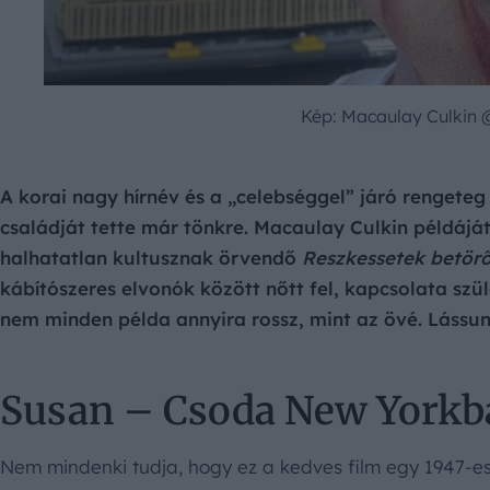
Kép: Macaulay Culkin 
A korai nagy hírnév és a „celebséggel” járó rengeteg 
családját tette már tönkre. Macaulay Culkin példáj
halhatatlan kultusznak örvendő
Reszkessetek betör
kábítószeres elvonók között nőtt fel, kapcsolata szü
nem minden példa annyira rossz, mint az övé. Lássun
Susan – Csoda New Yorkba
Nem mindenki tudja, hogy ez a kedves film egy 1947-es