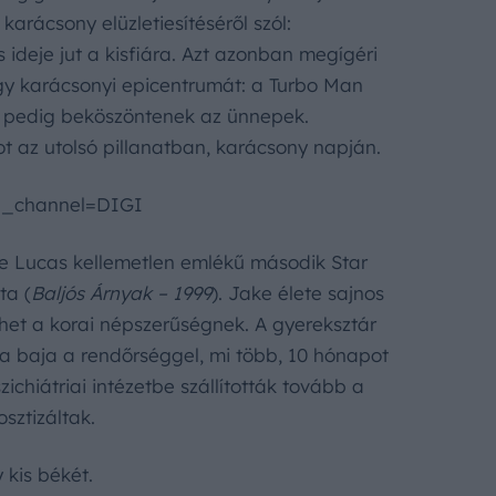
karácsony elüzletiesítéséről szól:
ideje jut a kisfiára. Azt azonban megígéri
gy karácsonyi epicentrumát: a Turbo Man
en pedig beköszöntenek az ünnepek.
t az utolsó pillanatban, karácsony napján.
b_channel=DIGI
ge Lucas kellemetlen emlékű második Star
ta (
Baljós Árnyak – 1999
). Jake élete sajnos
het a korai népszerűségnek. A gyereksztár
 a baja a rendőrséggel, mi több, 10 hónapot
chiátriai intézetbe szállították tovább a
sztizáltak.
 kis békét.