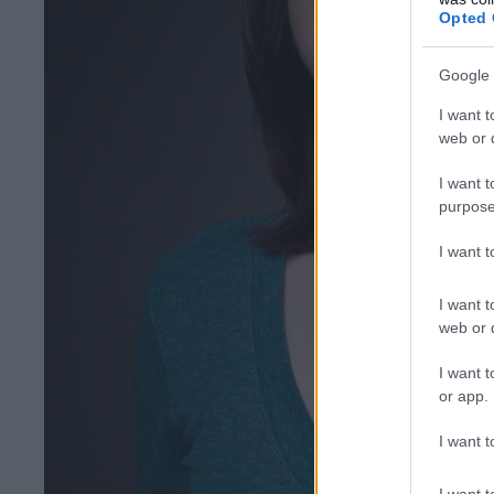
Opted 
Google 
I want t
web or d
I want t
purpose
I want 
I want t
web or d
I want t
or app.
I want t
I want t