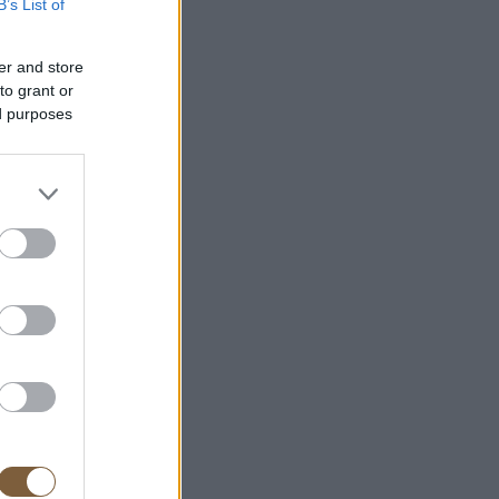
B’s List of
er and store
to grant or
ed purposes