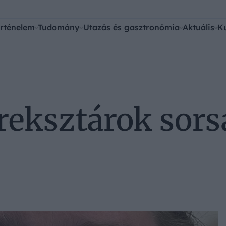
rténelem
Tudomány
Utazás és gasztronómia
Aktuális
K
reksztárok sors