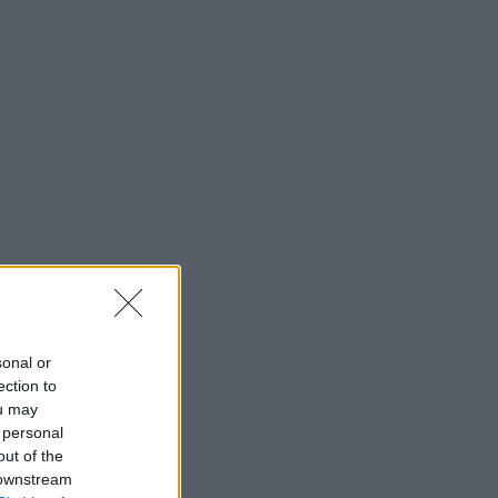
sonal or
ection to
ou may
 personal
out of the
 downstream