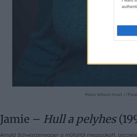
authenti
Mara Wilson most //Fac
Jamie –
Hull a pelyhes
(19
Arnold Schwarzenegger a műfajtól megszokott, giccses