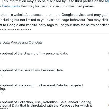
nult. Máig sokat foglalkoztatja a más
. This information may also be disclosed by us to third parties on the
IA
Participants
that may further disclose it to other third parties.
bilitása és gyakran nyilatkozik is ezekkel
eg ifjúsági regények írásával szeretné
 that this website/app uses one or more Google services and may gath
including but not limited to your visit or usage behaviour. You may click 
kifejezetten saját életével és a fiatal
 to Google and its third-party tags to use your data for below specifi
ogle consent section.
l Data Processing Opt Outs
o opt-out of the Sharing of my personal data.
In
o opt-out of the Sale of my Personal Data.
In
to opt-out of processing my Personal Data for Targeted
ing.
In
o opt-out of Collection, Use, Retention, Sale, and/or Sharing
ersonal Data that Is Unrelated with the Purposes for which it
lected.