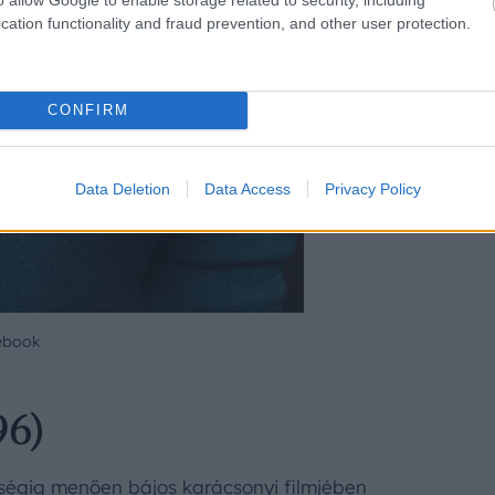
cation functionality and fraud prevention, and other user protection.
CONFIRM
Data Deletion
Data Access
Privacy Policy
ebook
96)
ségig menően bájos karácsonyi filmjében