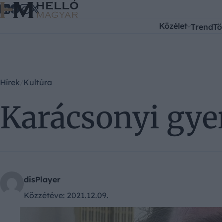
Ugrás a tartalomra
Közélet
Trend
Tö
Hírek
Kultúra
Karácsonyi gye
disPlayer
Közzétéve:
2021.12.09.