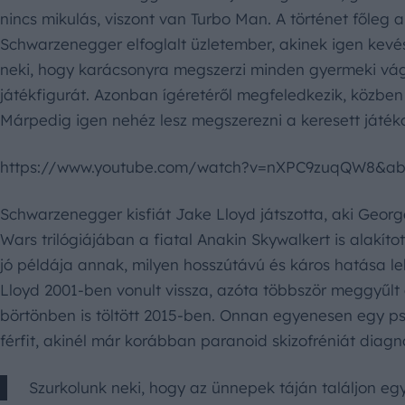
nincs mikulás, viszont van Turbo Man. A történet főleg a 
Schwarzenegger elfoglalt üzletember, akinek igen kevés 
neki, hogy karácsonyra megszerzi minden gyermeki vá
játékfigurát. Azonban ígéretéről megfeledkezik, közb
Márpedig igen nehéz lesz megszerezni a keresett játéko
https://www.youtube.com/watch?v=nXPC9zuqQW8&a
Schwarzenegger kisfiát Jake Lloyd játszotta, aki Geor
Wars trilógiájában a fiatal Anakin Skywalkert is alakítot
jó példája annak, milyen hosszútávú és káros hatása le
Lloyd 2001-ben vonult vissza, azóta többször meggyűlt
börtönben is töltött 2015-ben. Onnan egyenesen egy pszi
férfit, akinél már korábban paranoid skizofréniát diagno
Szurkolunk neki, hogy az ünnepek táján találjon egy