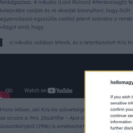
feldolgozása. A mikulás (Lord Richard Attenborough) f
kelepcébe csalják és rá akarják bizonyítani, hogy őrült.
egyensúlyozó egyszülős család jelenti számára a remén
világot arról, hogy
a mikulás valóban létezik, és a letartóztatott Kris Kr
hellomagy
If you wish 
sensitive in
Mara Wilson, aki Kris kis szövetségesét játszotta, valód
confirm you
continue se
az arcára a
Mrs. Doubtfire – Apa csak egy van
(1993) c
information 
boszorkány
ból (1996) is emlékezhetünk. Azonban a 20
further disc