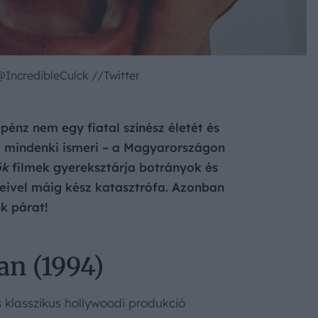
@IncredibleCulck //Twitter
pénz nem egy fiatal színész életét és
át mindenki ismeri – a Magyarországon
ők
filmek gyereksztárja botrányok és
leivel máig kész katasztrófa. Azonban
k párat!
n (1994)
 klasszikus hollywoodi produkció