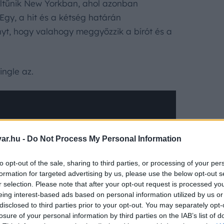
eltűnik New Yorkban, ahol azonban
 Egy, a hit és a kétség határán
yt, hogy valahogy meggyőzzik a bírót és a
ingle az.
ar.hu -
Do Not Process My Personal Information
to opt-out of the sale, sharing to third parties, or processing of your per
formation for targeted advertising by us, please use the below opt-out s
i gyereksztár volt a 90-es években, akinek
r selection. Please note that after your opt-out request is processed y
eing interest-based ads based on personal information utilized by us or
ímű filmből és a
Matilda, a kiskorú
disclosed to third parties prior to your opt-out. You may separately opt-
00-es évek elején fokozatosan maga mögött
losure of your personal information by third parties on the IAB’s list of