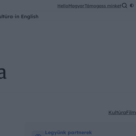
HelloMagyar
Támogass minket
ultúra
in English
a
Kultúra
Film
Kategóriák:
Legyünk partnerek