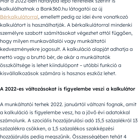
Már a 2022-ben hatályba lépő feltételek szerint is
kalkulálhatnak a Bank360.hu látogatói az új
Bérkalkulátorral
, emellett pedig az idei évre vonatkozó
kalkulátort is használhatják. A bérkalkulátorral mindenki
személyre szabott számításokat végezhet attól függően,
hogy milyen munkavállalói vagy munkáltatói
kedvezményekre jogosult. A kalkuláció alapját adhatja a
nettó vagy a bruttó bér, de akár a munkáltatók
összköltsége is lehet kiindulópont – utóbbi funkció a
kisvállalkozások számára is hasznos eszköz lehet.
A 2022-es változásokat is figyelembe veszi a kalkulátor
A munkáltatói terhek 2022. januártól változni fognak, amit
a kalkuláció is figyelembe vesz, ha a jövő évi adatokkal
számolunk. A szociális hozzájárulási adó 15,5 százalékról 13
százalékra csökken, a 1,5 százalékos szakképzési
hozzájárulás pedig megszűnik. Összességében tehát 4