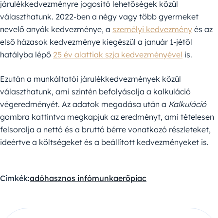
járulékkedvezményre jogosító lehetőségek közül
választhatunk. 2022-ben a négy vagy több gyermeket
nevelő anyák kedvezménye, a
személyi kedvezmény
és az
első házasok kedvezménye kiegészül a január 1-jétől
hatályba lépő
25 év alattiak szja kedvezményével
is.
Ezután a munkáltatói járulékkedvezmények közül
választhatunk, ami szintén befolyásolja a kalkuláció
végeredményét. Az adatok megadása után a
Kalkuláció
gombra kattintva megkapjuk az eredményt, ami tételesen
felsorolja a nettó és a bruttó bérre vonatkozó részleteket,
ideértve a költségeket és a beállított kedvezményeket is.
Címkék:
adó
hasznos infó
munkaerőpiac