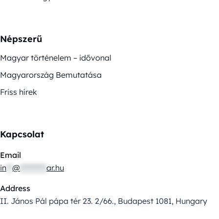
Népszerű
Magyar történelem – idővonal
Magyarország Bemutatása
Friss hírek
Kapcsolat
Email
in
**
@
*********
ar.hu
Address
II. János Pál pápa tér 23. 2/66., Budapest 1081, Hungary