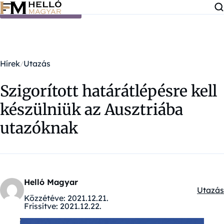
Ugrás a tartalomra
Hírek
Utazás
Szigorított határátlépésre kell
készülniük az Ausztriába
utazóknak
Helló Magyar
Utazás
Kategó
Közzétéve:
2021.12.21.
Frissítve:
2021.12.22.