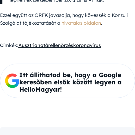
léphetnek be december 20. után is – írták.
Ezzel együtt az ORFK javasolja, hogy kövessék a Konzuli
Szolgálat tájékoztatását a
hivatalos oldalon
.
Címkék:
Ausztria
határellenőrzés
koronavírus
Itt állíthatod be, hogy a Google
keresőben elsők között legyen a
HelloMagyar!