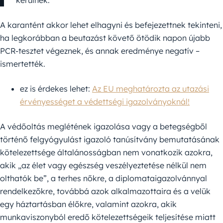
kerülnek.
A karantént akkor lehet elhagyni és befejezettnek tekinteni,
ha legkorábban a beutazást követő ötödik napon újabb
PCR-tesztet végeznek, és annak eredménye negatív –
ismertették.
ez is érdekes lehet:
Az EU meghatározta az utazási
érvényességet a védettségi igazolványoknál!
A védőoltás meglétének igazolása vagy a betegségből
történő felgyógyulást igazoló tanúsítvány bemutatásának
kötelezettsége általánosságban nem vonatkozik azokra,
akik „az élet vagy egészség veszélyeztetése nélkül nem
olthatók be”, a terhes nőkre, a diplomataigazolvánnyal
rendelkezőkre, továbbá azok alkalmazottaira és a velük
egy háztartásban élőkre, valamint azokra, akik
munkaviszonyból eredő kötelezettségeik teljesítése miatt