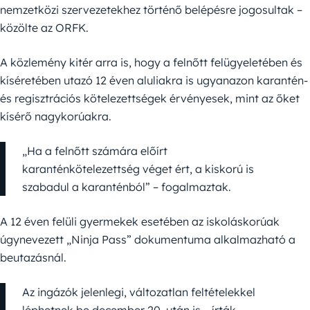
nemzetközi szervezetekhez történő belépésre jogosultak –
közölte az ORFK.
A közlemény kitér arra is, hogy a felnőtt felügyeletében és
kíséretében utazó 12 éven aluliakra is ugyanazon karantén-
és regisztrációs kötelezettségek érvényesek, mint az őket
kísérő nagykorúakra.
„Ha a felnőtt számára előírt
karanténkötelezettség véget ért, a kiskorú is
szabadul a karanténból” – fogalmaztak.
A 12 éven felüli gyermekek esetében az iskoláskorúak
úgynevezett „Ninja Pass” dokumentuma alkalmazható a
beutazásnál.
Az ingázók jelenlegi, változatlan feltételekkel