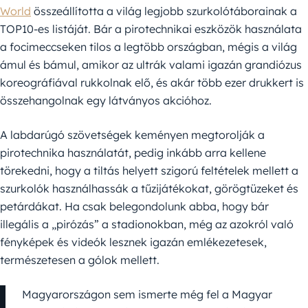
World
összeállította a világ legjobb szurkolótáborainak a
TOP10-es listáját. Bár a pirotechnikai eszközök használata
a focimeccseken tilos a legtöbb országban, mégis a világ
ámul és bámul, amikor az ultrák valami igazán grandiózus
koreográfiával rukkolnak elő, és akár több ezer drukkert is
összehangolnak egy látványos akcióhoz.
A labdarúgó szövetségek keményen megtorolják a
pirotechnika használatát, pedig inkább arra kellene
törekedni, hogy a tiltás helyett szigorú feltételek mellett a
szurkolók használhassák a tűzijátékokat, görögtüzeket és
petárdákat. Ha csak belegondolunk abba, hogy bár
illegális a „pirózás” a stadionokban, még az azokról való
fényképek és videók lesznek igazán emlékezetesek,
természetesen a gólok mellett.
Magyarországon sem ismerte még fel a Magyar