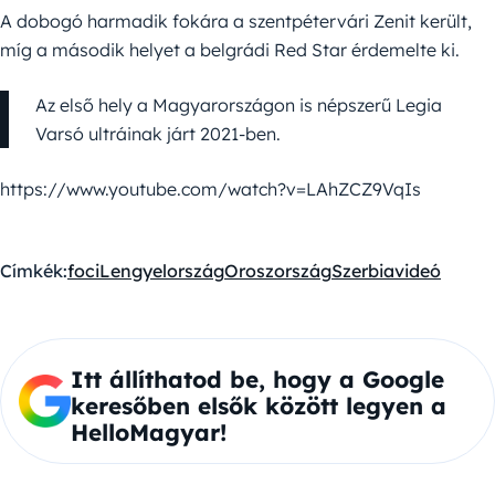
A dobogó harmadik fokára a szentpétervári Zenit került,
míg a második helyet a belgrádi Red Star érdemelte ki.
Az első hely a Magyarországon is népszerű Legia
Varsó ultráinak járt 2021-ben.
https://www.youtube.com/watch?v=LAhZCZ9VqIs
Címkék:
foci
Lengyelország
Oroszország
Szerbia
videó
Itt állíthatod be, hogy a Google
keresőben elsők között legyen a
HelloMagyar!