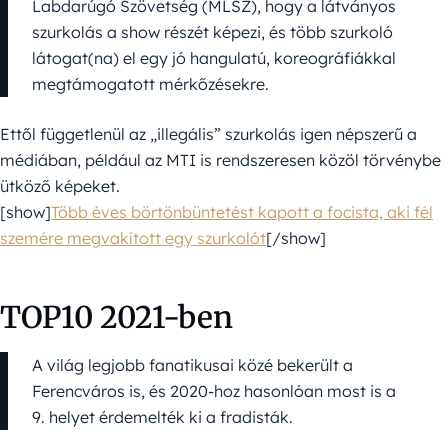
Labdarúgó Szövetség (MLSZ), hogy a látványos
szurkolás a show részét képezi, és több szurkoló
látogat(na) el egy jó hangulatú, koreográfiákkal
megtámogatott mérkőzésekre.
Ettől függetlenül az „illegális” szurkolás igen népszerű a
médiában, például az MTI is rendszeresen közöl törvénybe
ütköző képeket.
[show]
Több éves börtönbüntetést kapott a focista, aki fél
szemére megvakított egy szurkolót
[/show]
TOP10 2021-ben
A világ legjobb fanatikusai közé bekerült a
Ferencváros is, és 2020-hoz hasonlóan most is a
9. helyet érdemelték ki a fradisták.