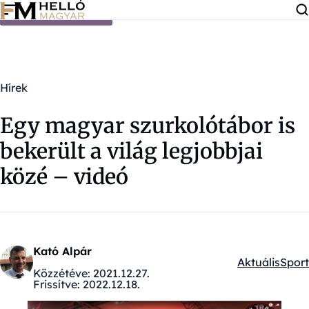
Ugrás a tartalomra
Hírek
Egy magyar szurkolótábor is
bekerült a világ legjobbjai
közé – videó
Kató Alpár
Aktuális
Sport
Kategóriák:
Közzétéve:
2021.12.27.
Frissítve:
2022.12.18.