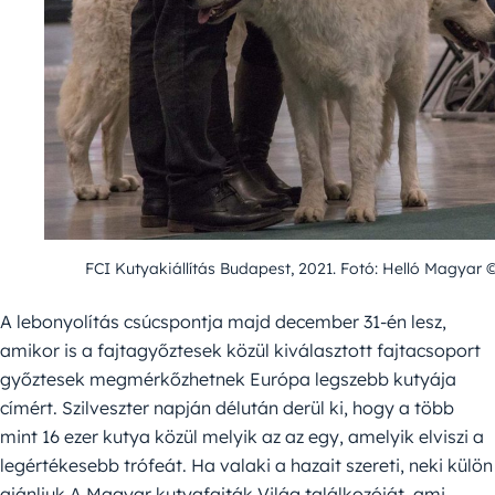
FCI Kutyakiállítás Budapest, 2021. Fotó: Helló Magyar ©
A lebonyolítás csúcspontja majd december 31-én lesz,
amikor is a fajtagyőztesek közül kiválasztott fajtacsoport
győztesek megmérkőzhetnek Európa legszebb kutyája
címért. Szilveszter napján délután derül ki, hogy a több
mint 16 ezer kutya közül melyik az az egy, amelyik elviszi a
legértékesebb trófeát. Ha valaki a hazait szereti, neki külön
ajánljuk A Magyar kutyafajták Világ találkozóját, ami