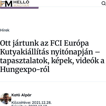
Ugrás a tartalomra
Hírek
Ott jártunk az FCI Európa
Kutyakiállítás nyitónapján –
tapasztalatok, képek, videók a
Hungexpo-ról
Kató Alpár
Közzétéve:
2021.12.28.