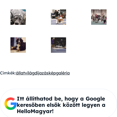
Címkék:
állatvilág
díjazás
képgaléria
Itt állíthatod be, hogy a Google
keresőben elsők között legyen a
HelloMagyar!