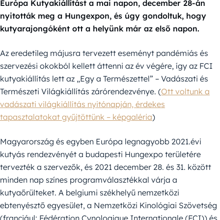
Európa Kutyakiállítást a mai napon, december 28-án
nyitották meg a Hungexpon, és úgy gondoltuk, hogy
kutyarajongóként ott a helyünk már az első napon.
Az eredetileg májusra tervezett eseményt pandémiás és
szervezési okokból kellett áttenni az év végére, így az FCI
kutyakiállítás lett az „Egy a Természettel” – Vadászati és
Természeti Világkiállítás zárórendezvénye. (
Ott voltunk a
vadászati világkiállítás nyitónapján, érdekes
tapasztalatokat gyűjtöttünk – képgaléria
)
Magyarország és egyben Európa legnagyobb 2021.évi
kutyás rendezvényét a budapesti Hungexpo területére
tervezték a szervezők, és 2021 december 28. és 31. között
minden nap színes programválasztékkal várja a
kutyaőrülteket. A belgiumi székhelyű nemzetközi
ebtenyésztő egyesület, a Nemzetközi Kinológiai Szövetség
(franciául: Fédération Cynologique Internationale (FCI)) és