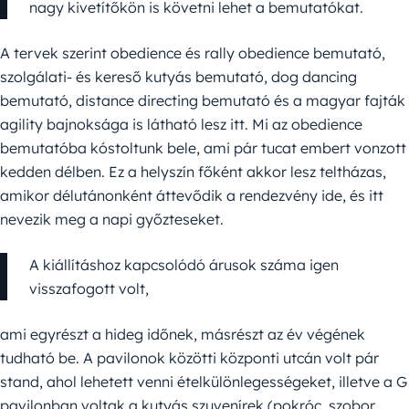
nagy kivetítőkön is követni lehet a bemutatókat.
A tervek szerint obedience és rally obedience bemutató,
szolgálati- és kereső kutyás bemutató, dog dancing
bemutató, distance directing bemutató és a magyar fajták
agility bajnoksága is látható lesz itt. Mi az obedience
bemutatóba kóstoltunk bele, ami pár tucat embert vonzott
kedden délben. Ez a helyszín főként akkor lesz teltházas,
amikor délutánonként áttevődik a rendezvény ide, és itt
nevezik meg a napi győzteseket.
A kiállításhoz kapcsolódó árusok száma igen
visszafogott volt,
ami egyrészt a hideg időnek, másrészt az év végének
tudható be. A pavilonok közötti központi utcán volt pár
stand, ahol lehetett venni ételkülönlegességeket, illetve a G
pavilonban voltak a kutyás szuvenírek (pokróc, szobor,