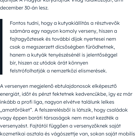
december 30-án lesz.
Fontos tudni, hogy a kutyakiállítás a résztvevők
számára egy nagyon komoly verseny, hiszen a
fajtagyőztesek és további díjak nyertesei nem
csak a megszerzett dicsőségben fürödhetnek,
hanem a kutyák tenyészésénél is jelentőséggel
bír, hiszen az utódok árát könnyen
felstrófolhatják a nemzetközi elismerések.
A versenyen megjelenő ebtulajdonosok elképesztő
energiát, időt és pénzt fektetnek kedvencükbe, így ez már
inkább a profi liga, nagyon elvétve találunk lelkes
„amatőröket”. A felszerelésből is látszik, hogy családok
vagy éppen baráti társaságok nem most kezdték a
versenyzést. Fajtától függően a versenyzőknek saját
kozmetikai asztala és vágószettje van, sokan saját mobilis