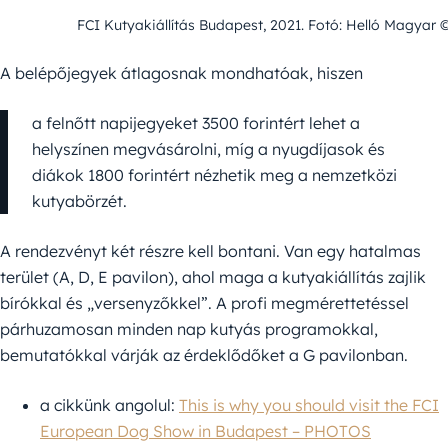
FCI Kutyakiállítás Budapest, 2021. Fotó: Helló Magyar ©
A belépőjegyek átlagosnak mondhatóak, hiszen
a felnőtt napijegyeket 3500 forintért lehet a
helyszínen megvásárolni, míg a nyugdíjasok és
diákok 1800 forintért nézhetik meg a nemzetközi
kutyabörzét.
A rendezvényt két részre kell bontani. Van egy hatalmas
terület (A, D, E pavilon), ahol maga a kutyakiállítás zajlik
bírókkal és „versenyzőkkel”. A profi megmérettetéssel
párhuzamosan minden nap kutyás programokkal,
bemutatókkal várják az érdeklődőket a G pavilonban.
a cikkünk angolul:
This is why you should visit the FCI
European Dog Show in Budapest – PHOTOS