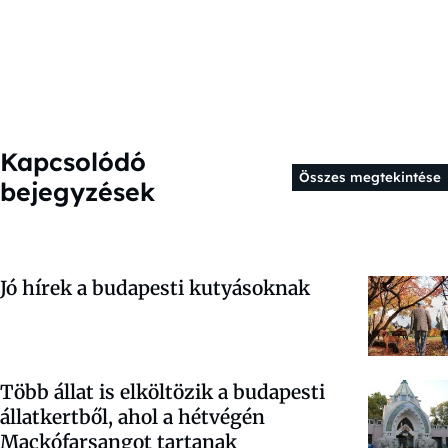
Kapcsolódó
Összes megtekintése
bejegyzések
Jó hírek a budapesti kutyásoknak
Több állat is elköltözik a budapesti
állatkertből, ahol a hétvégén
Mackófarsangot tartanak