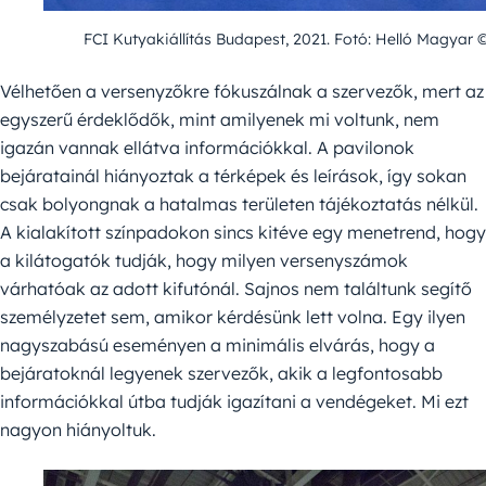
FCI Kutyakiállítás Budapest, 2021. Fotó: Helló Magyar ©
Vélhetően a versenyzőkre fókuszálnak a szervezők, mert az
egyszerű érdeklődők, mint amilyenek mi voltunk, nem
igazán vannak ellátva információkkal. A pavilonok
bejáratainál hiányoztak a térképek és leírások, így sokan
csak bolyongnak a hatalmas területen tájékoztatás nélkül.
A kialakított színpadokon sincs kitéve egy menetrend, hogy
a kilátogatók tudják, hogy milyen versenyszámok
várhatóak az adott kifutónál. Sajnos nem találtunk segítő
személyzetet sem, amikor kérdésünk lett volna. Egy ilyen
nagyszabású eseményen a minimális elvárás, hogy a
bejáratoknál legyenek szervezők, akik a legfontosabb
információkkal útba tudják igazítani a vendégeket. Mi ezt
nagyon hiányoltuk.