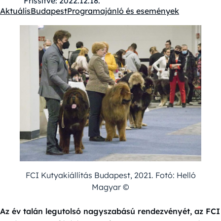
Frissítve:
2022.12.18.
Aktuális
Budapest
Programajánló és események
Kategóriák:
FCI Kutyakiállítás Budapest, 2021. Fotó: Helló
Magyar ©️
Az év talán legutolsó nagyszabású rendezvényét, az FCI