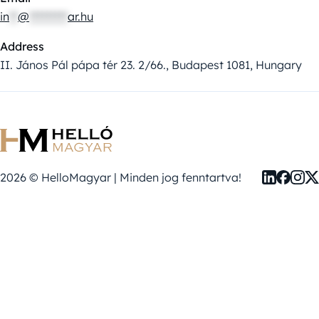
in
**
@
*********
ar.hu
Address
II. János Pál pápa tér 23. 2/66., Budapest 1081, Hungary
2026 © HelloMagyar | Minden jog fenntartva!