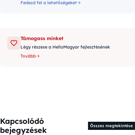
Fedezd fel a lehetőségeket
Támogass minket
Légy részese a HelloMagyar fejlesztésének
Tovább
Kapcsolódó
Összes megtekintése
bejegyzések