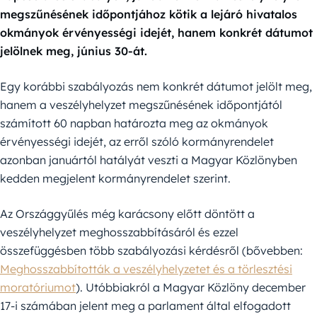
megszűnésének időpontjához kötik a lejáró hivatalos
okmányok érvényességi idejét, hanem konkrét dátumot
jelölnek meg, június 30-át.
Egy korábbi szabályozás nem konkrét dátumot jelölt meg,
hanem a veszélyhelyzet megszűnésének időpontjától
számított 60 napban határozta meg az okmányok
érvényességi idejét, az erről szóló kormányrendelet
azonban januártól hatályát veszti a Magyar Közlönyben
kedden megjelent kormányrendelet szerint.
Az Országgyűlés még karácsony előtt döntött a
veszélyhelyzet meghosszabbításáról és ezzel
összefüggésben több szabályozási kérdésről (bővebben:
Meghosszabbították a veszélyhelyzetet és a törlesztési
moratóriumot
). Utóbbiakról a Magyar Közlöny december
17-i számában jelent meg a parlament által elfogadott