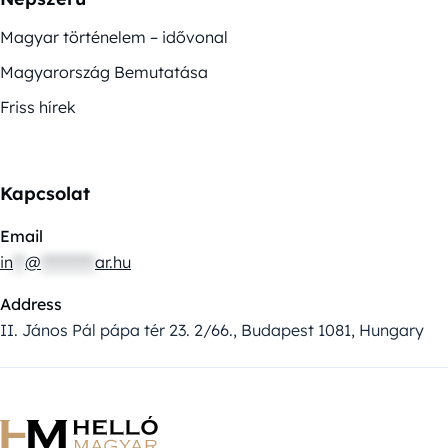
Magyar történelem – idővonal
Magyarország Bemutatása
Friss hírek
Kapcsolat
Email
in
**
@
*********
ar.hu
Address
II. János Pál pápa tér 23. 2/66., Budapest 1081, Hungary