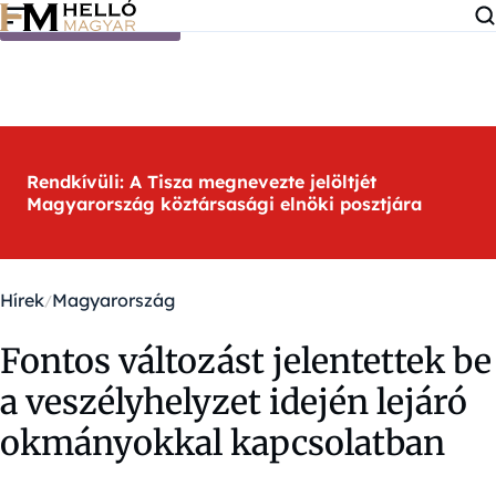
Ugrás a tartalomra
Rendkívüli: A Tisza megnevezte jelöltjét
Magyarország köztársasági elnöki posztjára
Hírek
Magyarország
Fontos változást jelentettek be
a veszélyhelyzet idején lejáró
okmányokkal kapcsolatban