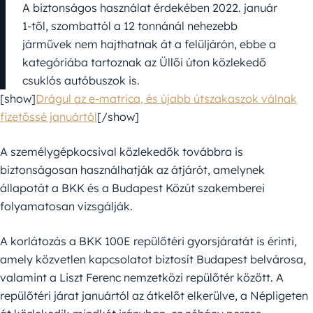
A biztonságos használat érdekében 2022. január
1-től, szombattól a 12 tonnánál nehezebb
járművek nem hajthatnak át a felüljárón, ebbe a
kategóriába tartoznak az Üllői úton közlekedő
csuklós autóbuszok is.
[show]
Drágul az e-matrica, és újabb útszakaszok válnak
fizetőssé januártól
[/show]
A személygépkocsival közlekedők továbbra is
biztonságosan használhatják az átjárót, amelynek
állapotát a BKK és a Budapest Közút szakemberei
folyamatosan vizsgálják.
A korlátozás a BKK 100E repülőtéri gyorsjáratát is érinti,
amely közvetlen kapcsolatot biztosít Budapest belvárosa,
valamint a Liszt Ferenc nemzetközi repülőtér között. A
repülőtéri járat januártól az átkelőt elkerülve, a Népligeten