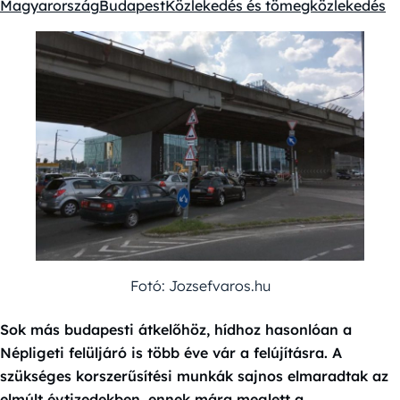
Magyarország
Budapest
Közlekedés és tömegközlekedés
Kategóriák:
Fotó: Jozsefvaros.hu
Sok más budapesti átkelőhöz, hídhoz hasonlóan a
Népligeti felüljáró is több éve vár a felújításra. A
szükséges korszerűsítési munkák sajnos elmaradtak az
elmúlt évtizedekben, ennek mára meglett a