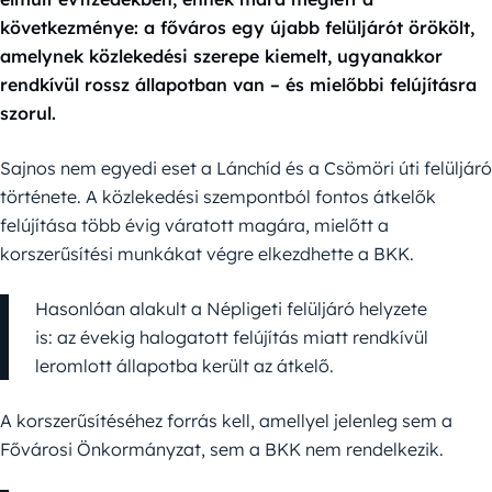
következménye: a főváros egy újabb felüljárót örökölt,
amelynek közlekedési szerepe kiemelt, ugyanakkor
rendkívül rossz állapotban van – és mielőbbi felújításra
szorul.
Sajnos nem egyedi eset a Lánchíd és a Csömöri úti felüljáró
története. A közlekedési szempontból fontos átkelők
felújítása több évig váratott magára, mielőtt a
korszerűsítési munkákat végre elkezdhette a BKK.
Hasonlóan alakult a Népligeti felüljáró helyzete
is: az évekig halogatott felújítás miatt rendkívül
leromlott állapotba került az átkelő.
A korszerűsítéséhez forrás kell, amellyel jelenleg sem a
Fővárosi Önkormányzat, sem a BKK nem rendelkezik.