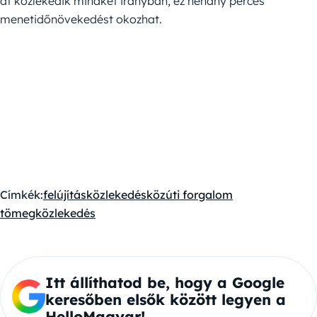
át közlekedik mindkét irányban, ez néhány perces
menetidőnövekedést okozhat.
Címkék:
felújítás
közlekedés
közúti forgalom
tömegközlekedés
Itt állíthatod be, hogy a Google
keresőben elsők között legyen a
HelloMagyar!