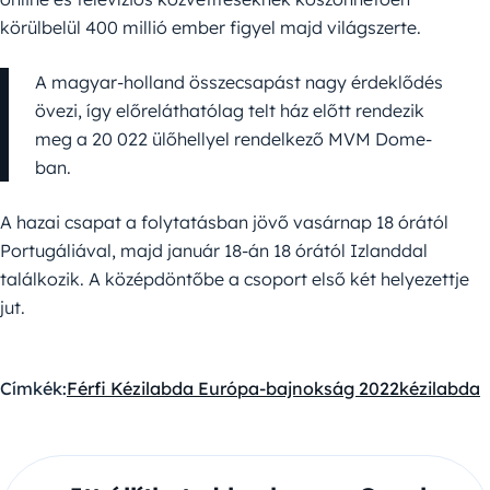
körülbelül 400 millió ember figyel majd világszerte.
A magyar-holland összecsapást nagy érdeklődés
övezi, így előreláthatólag telt ház előtt rendezik
meg a 20 022 ülőhellyel rendelkező MVM Dome-
ban.
A hazai csapat a folytatásban jövő vasárnap 18 órától
Portugáliával, majd január 18-án 18 órától Izlanddal
találkozik. A középdöntőbe a csoport első két helyezettje
jut.
Címkék:
Férfi Kézilabda Európa-bajnokság 2022
kézilabda