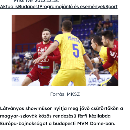
Frissítve:
2022.12.18.
Aktuális
Budapest
Programajánló és események
Sport
Kategóriák:
Forrás: MKSZ
Látványos showműsor nyitja meg jövő csütörtökön a
magyar-szlovák közös rendezésű férfi kézilabda
Európa-bajnokságot a budapesti MVM Dome-ban.