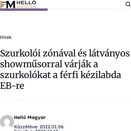
Ugrás a tartalomra
Hírek
Szurkolói zónával és látványos
showműsorral várják a
szurkolókat a férfi kézilabda
EB-re
Helló Magyar
Közzétéve:
2022.01.06.