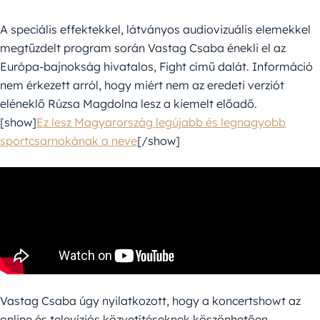
A speciális effektekkel, látványos audiovizuális elemekkel
megtűzdelt program során Vastag Csaba énekli el az
Európa-bajnokság hivatalos, Fight című dalát. Információ
nem érkezett arról, hogy miért nem az eredeti verziót
eléneklő Rúzsa Magdolna lesz a kiemelt előadő.
[show]
Ez lesz Magyarország legújabb és legnagyobb
sportcsarnokának a neve
[/show]
Vastag Csaba úgy nyilatkozott, hogy a koncertshowt az
online és televíziós közvetítéseknek köszönhetően