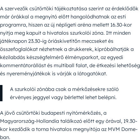
A szervezők csütörtöki tájékoztatása szerint az érdeklődők
már órákkal a megnyitó előtt hangolódhatnak az esti
programra, hiszen az új népligeti aréna mellett 16.30-kor
nyitja meg kapuit a hivatalos szurkolói zóna. Itt minden
játéknapon 23.30-ig óriáskivetítőn meccseket és
összefoglalókat nézhetnek a drukkerek, kipróbálhatják a
kézilabdás készségfelmérő élményparkot, az egyedi
kommentátorállást és multiball falat, de étkezési lehetőség
és nyereményjátékok is várják a látogatókat.
A szurkolói zónába csak a mérkőzésekre szóló
érvényes jeggyel vagy bérlettel lehet belépni.
A jövő csütörtöki budapesti nyitómérkőzés, a
Magyarország-Hollandia találkozó előtt egy órával, 19.30-
kor kezdődik a torna hivatalos megnyitója az MVM Dome-
ban.