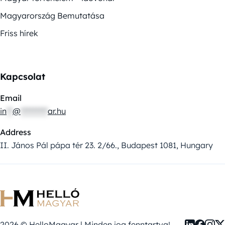
Magyarország Bemutatása
Friss hírek
Kapcsolat
Email
in
**
@
*********
ar.hu
Address
II. János Pál pápa tér 23. 2/66., Budapest 1081, Hungary
2026 © HelloMagyar | Minden jog fenntartva!