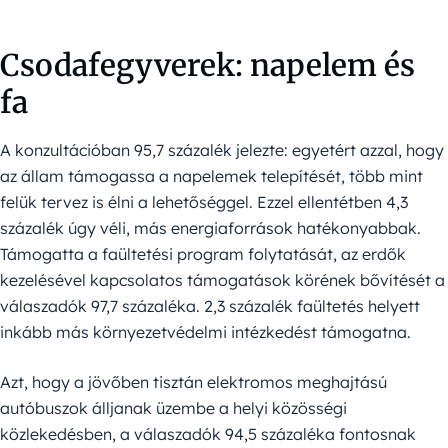
Csodafegyverek: napelem és
fa
A konzultációban 95,7 százalék jelezte: egyetért azzal, hogy
az állam támogassa a napelemek telepítését, több mint
felük tervez is élni a lehetőséggel. Ezzel ellentétben 4,3
százalék úgy véli, más energiaforrások hatékonyabbak.
Támogatta a faültetési program folytatását, az erdők
kezelésével kapcsolatos támogatások körének bővítését a
válaszadók 97,7 százaléka. 2,3 százalék faültetés helyett
inkább más környezetvédelmi intézkedést támogatna.
Azt, hogy a jövőben tisztán elektromos meghajtású
autóbuszok álljanak üzembe a helyi közösségi
közlekedésben, a válaszadók 94,5 százaléka fontosnak