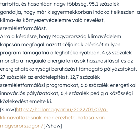
tartotta, és hasonlóan nagy többség, 95,1 százalék
gondolja, hogy már kisgyermekkorban indokolt elkezdeni a
klíma- és környezetvédelemre való nevelést,
szemléletformálást.
Arra a kérdésre, hogy Magyarország klímavédelem
kapcsán megfogalmazott céljainak elérését milyen
program támogatná a leghatékonyabban, 47,3 százalék
mondta a megújuló energiaforrások hasznosítását és az
energiahatékonysági beruházást támogató pályázatokat,
27 százalék az erdőtelepítést, 12,7 százalék
szemléletformálási programokat, 6,6 százalék energetikai
innovációs pályázatokat, 6,4 százalék pedig a közösségi
közlekedést emelte ki.
[show]
https://hellomagyar.hu/2022/01/07/a-
klimavaltozasnak-mar-erezheto-hatasa-van-
magyarorszagon/
[/show]