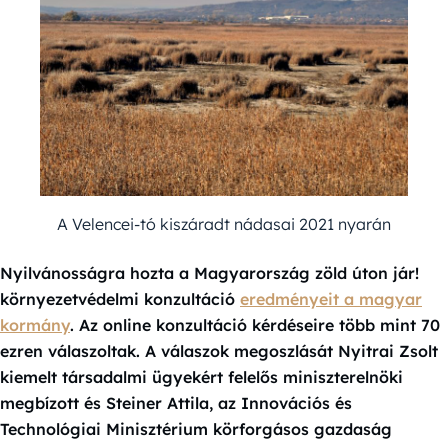
A Velencei-tó kiszáradt nádasai 2021 nyarán
Nyilvánosságra hozta a Magyarország zöld úton jár!
környezetvédelmi konzultáció
eredményeit a magyar
kormány
. Az online konzultáció kérdéseire több mint 70
ezren válaszoltak. A válaszok megoszlását Nyitrai Zsolt
kiemelt társadalmi ügyekért felelős miniszterelnöki
megbízott és Steiner Attila, az Innovációs és
Technológiai Minisztérium körforgásos gazdaság