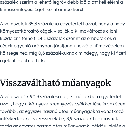
százalék szerint a lehető legrövidebb idő alatt kell elérni a
klímasemlegességet, kerül amibe kerül.
A válaszolók 85,3 százaléka egyetértett azzal, hogy a nagy
környezetkárosító cégek viseljék a klímaváltozás elleni
küzdelem terheit, 14,1 százalék szerint az emberek és a
cégek egyenlő arányban járuljanak hozzá a klímavédelem
költségeihez, míg 0,6 százalékuknak mindegy, hogy ki fizeti
a jelentősebb terheket.
Visszaváltható műanyagok
A válaszadók 90,3 százaléka teljes mértékben egyetértett
azzal, hogy a környezetszennyezés csökkentése érdekében
további, az egyszer használatos műanyagokra vonatkozó
intézkedéseket vezessenek be, 8,9 százalék hasznosnak
tartja az egyszer használatos műanyagok, például higiéniai