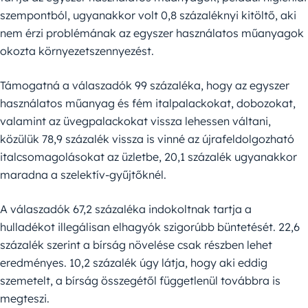
szempontból, ugyanakkor volt 0,8 százaléknyi kitöltő, aki
nem érzi problémának az egyszer használatos műanyagok
okozta környezetszennyezést.
Támogatná a válaszadók 99 százaléka, hogy az egyszer
használatos műanyag és fém italpalackokat, dobozokat,
valamint az üvegpalackokat vissza lehessen váltani,
közülük 78,9 százalék vissza is vinné az újrafeldolgozható
italcsomagolásokat az üzletbe, 20,1 százalék ugyanakkor
maradna a szelektív-gyűjtőknél.
A válaszadók 67,2 százaléka indokoltnak tartja a
hulladékot illegálisan elhagyók szigorúbb büntetését. 22,6
százalék szerint a bírság növelése csak részben lehet
eredményes. 10,2 százalék úgy látja, hogy aki eddig
szemetelt, a bírság összegétől függetlenül továbbra is
megteszi.