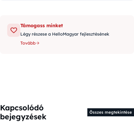
Támogass minket
Légy részese a HelloMagyar fejlesztésének
Tovább
Kapcsolódó
Összes megtekintése
bejegyzések