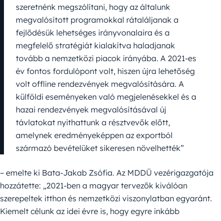
szeretnénk megszólítani, hogy az általunk
megvalósított programokkal rátaláljanak a
fejlődésük lehetséges irányvonalaira és a
megfelelő stratégiát kialakítva haladjanak
tovább a nemzetközi piacok irányába. A 2021-es
év fontos fordulópont volt, hiszen újra lehetőség
volt offline rendezvények megvalósítására. A
külföldi eseményeken való megjelenésekkel és a
hazai rendezvények megvalósításával új
távlatokat nyithattunk a résztvevők előtt,
amelynek eredményeképpen az exportból
származó bevételüket sikeresen növelhették”
– emelte ki Bata-Jakab Zsófia. Az MDDÜ vezérigazgatója
hozzátette: „2021-ben a magyar tervezők kiválóan
szerepeltek itthon és nemzetközi viszonylatban egyaránt.
Kiemelt célunk az idei évre is, hogy egyre inkább