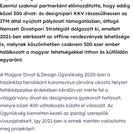
Ezentúl szakmai partnerként előmozdította, hogy eddig
közel 300 divat- és designipari KKV részesülhessen az
ITM által nyújtott pályázati támogatásban, átfogó
Nemzeti Divatipari Stratégiát dolgozott ki, emellett
2021-ben elérkezett az offline rendezvények lehetősége
is, melynek köszönhetően csaknem 500 ezer ember
találkozott a magyar tehetségekkel itthon és külföldön
egyaránt.
A Magyar Divat & Design Ügynökség 2020-ban a
hazánkba berobbant koronavírus-járvány okozta helyzet
feltérképezése érdekében kérdőívvel mérte fel a
világjárvány divat-és designiparra gyakorolt hatásait,
melyre közel 400 vállalkozás küldte el válaszát. Az
Ügynökség kiemelten kezeli az iparági szereplők
visszajelzéseit, így 2021-ben is ennek mentén valósította
meg projektjeit.