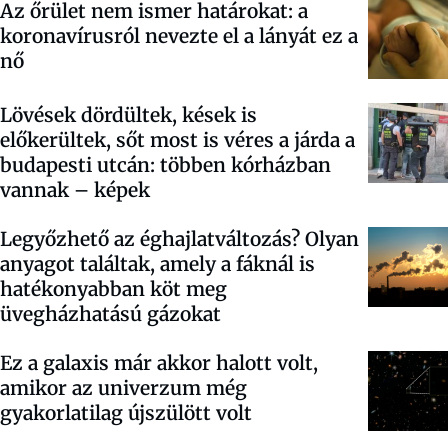
Az őrület nem ismer határokat: a
koronavírusról nevezte el a lányát ez a
nő
Lövések dördültek, kések is
előkerültek, sőt most is véres a járda a
budapesti utcán: többen kórházban
vannak – képek
Legyőzhető az éghajlatváltozás? Olyan
anyagot találtak, amely a fáknál is
hatékonyabban köt meg
üvegházhatású gázokat
Ez a galaxis már akkor halott volt,
amikor az univerzum még
gyakorlatilag újszülött volt