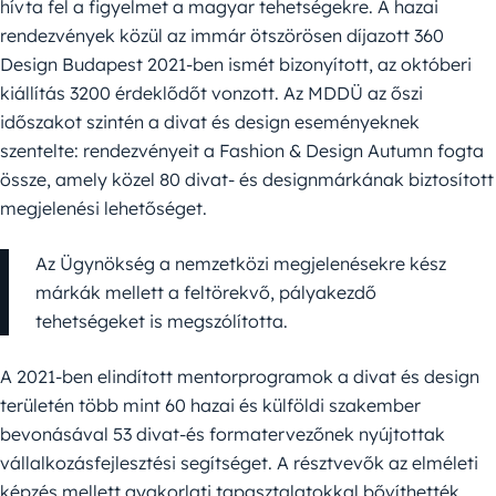
hívta fel a figyelmet a magyar tehetségekre. A hazai
rendezvények közül az immár ötszörösen díjazott 360
Design Budapest 2021-ben ismét bizonyított, az októberi
kiállítás 3200 érdeklődőt vonzott. Az MDDÜ az őszi
időszakot szintén a divat és design eseményeknek
szentelte: rendezvényeit a Fashion & Design Autumn fogta
össze, amely közel 80 divat- és designmárkának biztosított
megjelenési lehetőséget.
Az Ügynökség a nemzetközi megjelenésekre kész
márkák mellett a feltörekvő, pályakezdő
tehetségeket is megszólította.
A 2021-ben elindított mentorprogramok a divat és design
területén több mint 60 hazai és külföldi szakember
bevonásával 53 divat-és formatervezőnek nyújtottak
vállalkozásfejlesztési segítséget. A résztvevők az elméleti
képzés mellett gyakorlati tapasztalatokkal bővíthették