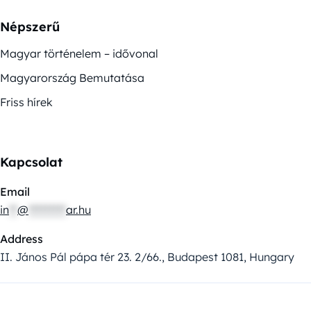
Népszerű
Magyar történelem – idővonal
Magyarország Bemutatása
Friss hírek
Kapcsolat
Email
in
**
@
*********
ar.hu
Address
II. János Pál pápa tér 23. 2/66., Budapest 1081, Hungary