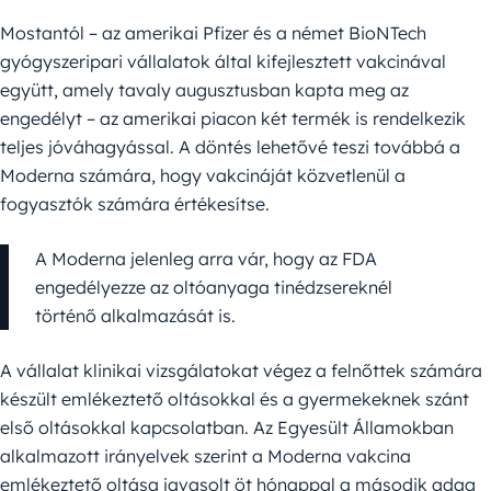
Mostantól – az amerikai Pfizer és a német BioNTech
gyógyszeripari vállalatok által kifejlesztett vakcinával
együtt, amely tavaly augusztusban kapta meg az
engedélyt – az amerikai piacon két termék is rendelkezik
teljes jóváhagyással. A döntés lehetővé teszi továbbá a
Moderna számára, hogy vakcináját közvetlenül a
fogyasztók számára értékesítse.
A Moderna jelenleg arra vár, hogy az FDA
engedélyezze az oltóanyaga tinédzsereknél
történő alkalmazását is.
A vállalat klinikai vizsgálatokat végez a felnőttek számára
készült emlékeztető oltásokkal és a gyermekeknek szánt
első oltásokkal kapcsolatban. Az Egyesült Államokban
alkalmazott irányelvek szerint a Moderna vakcina
emlékeztető oltása javasolt öt hónappal a második adag