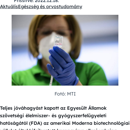
Frissítve:
2022.12.18.
Aktuális
Egészség és orvostudomány
Kategóriák:
Fotó: MTI
Teljes jóváhagyást kapott az Egyesült Államok
szövetségi élelmiszer- és gyógyszerfelügyeleti
hatóságától (FDA) az amerikai Moderna biotechnológiai