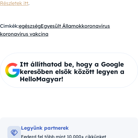
Részletek itt
.
Címkék:
egészség
Egyesült Államok
koronavírus
koronavírus vakcina
Itt állíthatod be, hogy a Google
keresőben elsők között legyen a
HelloMagyar!
Legyünk partnerek
Fedezd fel több mint 10,000+ cikkünket