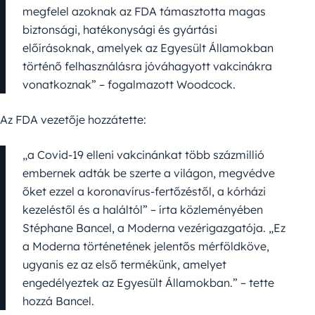
megfelel azoknak az FDA támasztotta magas
biztonsági, hatékonysági és gyártási
előírásoknak, amelyek az Egyesült Államokban
történő felhasználásra jóváhagyott vakcinákra
vonatkoznak” – fogalmazott Woodcock.
Az FDA vezetője hozzátette:
„a Covid-19 elleni vakcinánkat több százmillió
embernek adták be szerte a világon, megvédve
őket ezzel a koronavírus-fertőzéstől, a kórházi
kezeléstől és a haláltól” – írta közleményében
Stéphane Bancel, a Moderna vezérigazgatója. „Ez
a Moderna történetének jelentős mérföldköve,
ugyanis ez az első termékünk, amelyet
engedélyeztek az Egyesült Államokban.” – tette
hozzá Bancel.