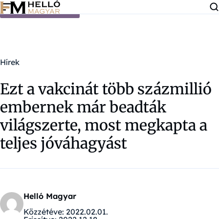
Ugrás a tartalomra
Hírek
Ezt a vakcinát több százmillió
embernek már beadták
világszerte, most megkapta a
teljes jóváhagyást
Helló Magyar
Közzétéve:
2022.02.01.