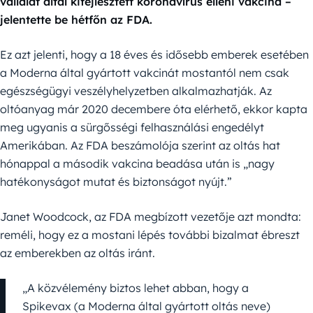
vállalat által kifejlesztett koronavírus elleni vakcina –
jelentette be hétfőn az FDA.
Ez azt jelenti, hogy a 18 éves és idősebb emberek esetében
a Moderna által gyártott vakcinát mostantól nem csak
egészségügyi veszélyhelyzetben alkalmazhatják. Az
oltóanyag már 2020 decembere óta elérhető, ekkor kapta
meg ugyanis a sürgősségi felhasználási engedélyt
Amerikában. Az FDA beszámolója szerint az oltás hat
hónappal a második vakcina beadása után is „nagy
hatékonyságot mutat és biztonságot nyújt.”
Janet Woodcock, az FDA megbízott vezetője azt mondta:
reméli, hogy ez a mostani lépés további bizalmat ébreszt
az emberekben az oltás iránt.
„A közvélemény biztos lehet abban, hogy a
Spikevax (a Moderna által gyártott oltás neve)