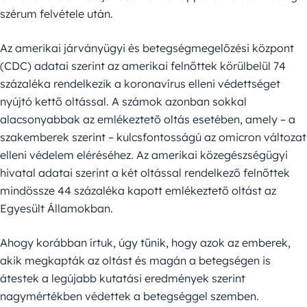
szérum felvétele után.
Az amerikai járványügyi és betegségmegelőzési központ
(CDC) adatai szerint az amerikai felnőttek körülbelül 74
százaléka rendelkezik a koronavírus elleni védettséget
nyújtó kettő oltással. A számok azonban sokkal
alacsonyabbak az emlékeztető oltás esetében, amely – a
szakemberek szerint – kulcsfontosságú az omicron változat
elleni védelem eléréséhez. Az amerikai közegészségügyi
hivatal adatai szerint a két oltással rendelkező felnőttek
mindössze 44 százaléka kapott emlékeztető oltást az
Egyesült Államokban.
Ahogy korábban írtuk, úgy tűnik, hogy azok az emberek,
akik megkapták az oltást és magán a betegségen is
átestek a legújabb kutatási eredmények szerint
nagymértékben védettek a betegséggel szemben.