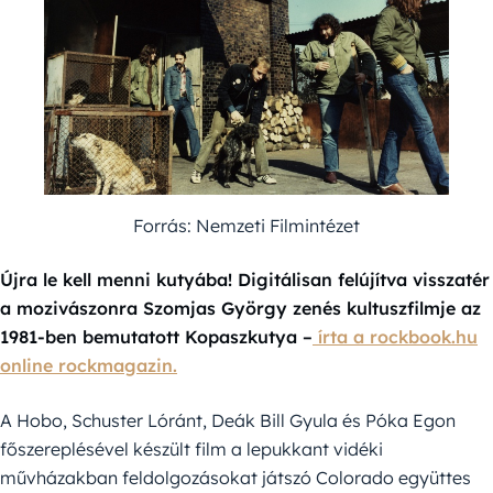
Forrás: Nemzeti Filmintézet
Újra le kell menni kutyába! Digitálisan felújítva visszatér
a mozivászonra Szomjas György zenés kultuszfilmje az
1981-ben bemutatott Kopaszkutya –
írta a rockbook.hu
online rockmagazin.
A Hobo, Schuster Lóránt, Deák Bill Gyula és Póka Egon
főszereplésével készült film a lepukkant vidéki
művházakban feldolgozásokat játszó Colorado együttes