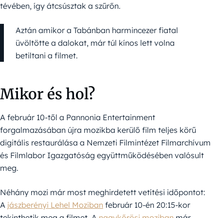
tévében, így átcsúsztak a szűrőn.
Aztán amikor a Tabánban harmincezer fiatal
üvöltötte a dalokat, már túl kínos lett volna
betiltani a filmet.
Mikor és hol?
A február 10-től a Pannonia Entertainment
forgalmazásában újra mozikba kerülő film teljes körű
digitális restaurálása a Nemzeti Filmintézet Filmarchívum
és Filmlabor Igazgatóság együttműködésében valósult
meg.
Néhány mozi már most meghirdetett vetítési időpontot:
A
jászberényi Lehel Moziban
február 10-én 20:15-kor
tekinthetik meg a filmet. A
nagykőrösi moziban
már