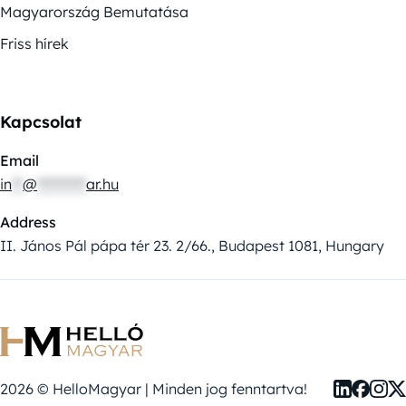
Magyarország Bemutatása
Friss hírek
Kapcsolat
Email
in
**
@
*********
ar.hu
Address
II. János Pál pápa tér 23. 2/66., Budapest 1081, Hungary
2026 © HelloMagyar | Minden jog fenntartva!