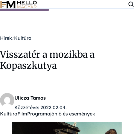
Ugrás a tartalomra
Hírek
Kultúra
Visszatér a mozikba a
Kopaszkutya
Ulicza Tamas
Közzétéve:
2022.02.04.
Kultúra
Film
Programajánló és események
Kategóriák: