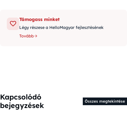
Támogass minket
Légy részese a HelloMagyar fejlesztésének
Tovább
Kapcsolódó
Összes megtekintése
bejegyzések