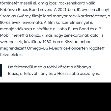
történetét meséli el, amíg igazi rockzenekarrá válik
Kőbánya Blues Band néven. A 2021-ben, 81 évesen elhunyt
Szomjas György filmje igazi magyar rock-karriertörténet, a
80-as évek lenyomata. A film koncertélménnyel is
megajándékozza a nézőket: a Hobo Blues Band és a P.
Mobil mellett a korszak más nagy zenekarainak dalai is
szerepelnek, köztük az 1980-ban a Kisstadionban
megrendezett Omega–LGT–Beatrice-koncerten rögzített
felvételek is.
De felcsendül még a többi között a Kőbánya
Blues, a Tetovált lány és a Hosszúlábú asszony is.