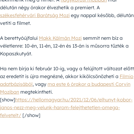
délután négy órakor élvezhetik a premiert. A
székesfehérvári Barátság Mozi
egy nappal később, délután
vetíti a filmet.
A berettyóújfalui
Makk Kálmán Mozi
semmit nem bíz a
véletlenre: 10-én, 11-én, 12-én és 13-án is műsorra tűzték a
Kopaszkutyát.
Ha nem bírja ki február 10-ig, vagy a felújított változat előtt
az eredetit is újra megnézné, akkor kikölcsönözheti a
Filmio
adatbázisából
, vagy
ma este 6 órakor a budapesti Corvin
Moziban
megtekintheti.
[show]
https://hellomagyar.hu/2021/12/06/elhunyt-kobor-
janos-nezz-meg-velunk-harom-felejthetetlen-omega-
felvetelt/
[/show]