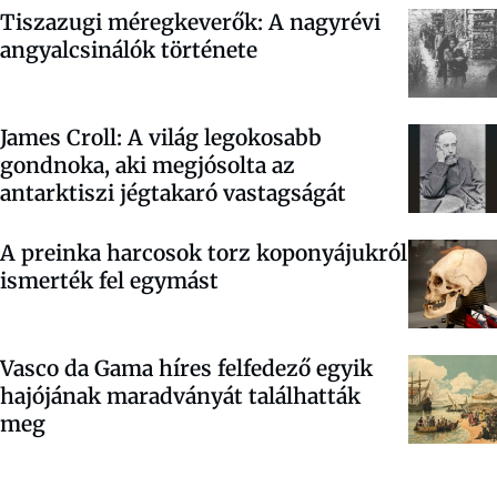
Tiszazugi méregkeverők: A nagyrévi
angyalcsinálók története
James Croll: A világ legokosabb
gondnoka, aki megjósolta az
antarktiszi jégtakaró vastagságát
A preinka harcosok torz koponyájukról
ismerték fel egymást
Vasco da Gama híres felfedező egyik
hajójának maradványát találhatták
meg