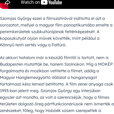
Szomjas György ezzel a filmszatírával indította el azt a
sorozatot, mellyel a magyar film panoptikumába emelte a
peremkerületek szubkultúrájának feltérképezését. A
kopaszkutyát olyan művek követték, mint például a
Könnyű testi sertés vagy a Falfúró.
Az akkori hatalom már a készülő filmtől is tartott, nem is
Budapesten mutatták be, hanem Szolnokon. Míg a MOKÉP
forgalmazta és mozikban vetítette a filmet, addig a
Magyar Hanglemezgyártó Vállalat a hanganyagot
tartalmazó kész lemezt betiltotta. A film zenei anyaga csak
1993-ban jelent meg. Szomjas György egy interjúban
egyszer azt mondta, az volt a szerencséjük, hogy a filmes
területen dolgozó öreg pártfunkcionáriusok nem ismerték a
zenészeket, főleg, hogy Hobóék sosem szerepeltek a