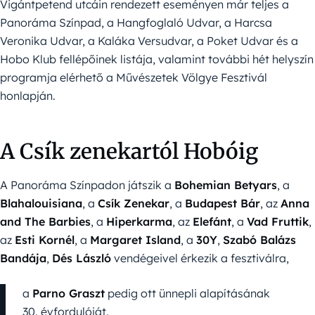
Vigántpetend utcáin rendezett eseményen már teljes a
Panoráma Színpad, a Hangfoglaló Udvar, a Harcsa
Veronika Udvar, a Kaláka Versudvar, a Poket Udvar és a
Hobo Klub fellépőinek listája, valamint további hét helyszín
programja elérhető a Művészetek Völgye Fesztivál
honlapján.
A Csík zenekartól Hobóig
A Panoráma Színpadon játszik a
Bohemian Betyars
, a
Blahalouisiana
, a
Csík Zenekar
, a
Budapest Bár
, az
Anna
and The Barbies
, a
Hiperkarma
, az
Elefánt
, a
Vad Fruttik
,
az
Esti Kornél
, a
Margaret Island
, a
30Y
,
Szabó Balázs
Bandája
,
Dés László
vendégeivel érkezik a fesztiválra,
a
Parno Graszt
pedig ott ünnepli alapításának
30. évfordulóját.