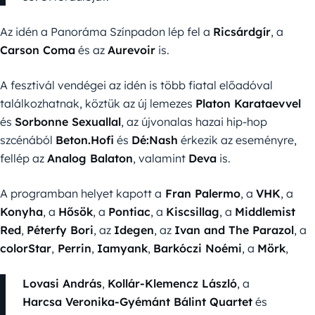
Az idén a Panoráma Színpadon lép fel a
Ricsárdgír
, a
Carson Coma
és az
Aurevoir
is.
A fesztivál vendégei az idén is több fiatal előadóval
találkozhatnak, köztük az új lemezes
Platon Karataevvel
és
Sorbonne Sexuallal
, az újvonalas hazai hip-hop
szcénából
Beton.Hofi
és
Dé:Nash
érkezik az eseményre,
fellép az
Analog Balaton
, valamint
Deva
is.
A programban helyet kapott a
Fran Palermo
, a
VHK
, a
Konyha
, a
Hősök
, a
Pontiac
, a
Kiscsillag
, a
Middlemist
Red
,
Péterfy Bori
, az
Idegen
, az
Ivan and The Parazol
, a
colorStar
,
Perrin
,
Iamyank
,
Barkóczi Noémi
, a
Mörk
,
Lovasi András
,
Kollár-Klemencz László
, a
Harcsa Veronika-Gyémánt Bálint Quartet
és