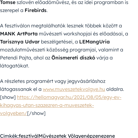
Tomse
szlovén előadóművész, és az idei programban is
szerepel a
Firebirds
.
A fesztiválon megtalálhatók lesznek többek között a
MANK ArtPorta
művészeti workshopjai és előadásai, a
Tarisznya Udvar
beszélgetései, a
LEMangUria
mozdulatművészeti közösség programjai, valamint a
Petendi Pajta, ahol az
Önismereti diszkó
várja a
látogatókat.
A részletes programért vagy jegyvásárláshoz
látogassanak el a
www.muveszetekvolgye.hu
oldalra.
[show]
https://hellomagyar.hu/2021/08/05/egy-ev-
kihagyas-utan-szazezren-a-muveszetek-
volgyeben/
[/show]
Címkék:
fesztivál
Művészetek Völgye
népzene
zene