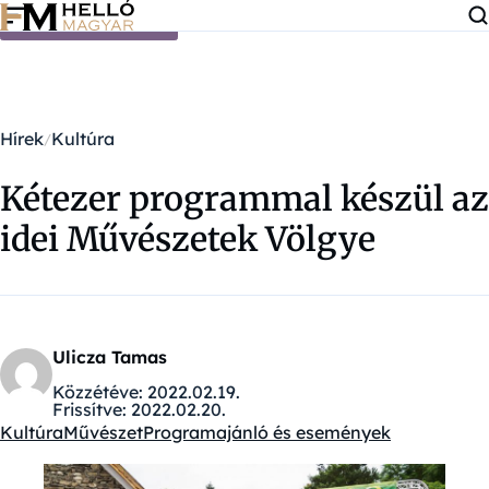
Ugrás a tartalomra
Hírek
Kultúra
Kétezer programmal készül az
idei Művészetek Völgye
Ulicza Tamas
Közzétéve:
2022.02.19.
Frissítve:
2022.02.20.
Kultúra
Művészet
Programajánló és események
Kategóriák: