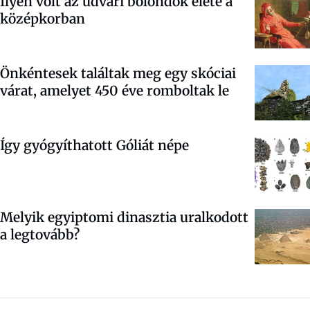
Ilyen volt az udvari bolondok élete a
középkorban
Önkéntesek találtak meg egy skóciai
várat, amelyet 450 éve romboltak le
Így gyógyíthatott Góliát népe
Melyik egyiptomi dinasztia uralkodott
a legtovább?