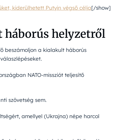
ket, kiderülhetett Putyin végső célja
[/show]
t háborús helyzetről
fő beszámoljon a kialakult háborús
 válaszlépéseket.
országban NATO-missziót teljesítő
nti szövetség sem.
éltségért, amellyel (Ukrajna) népe harcol