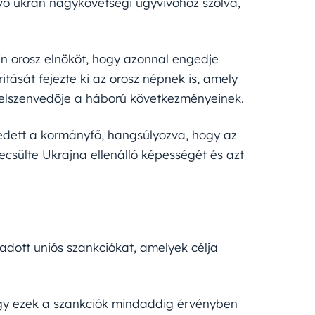
évő ukrán nagykövetségi ügyvivőhöz szólva,
in orosz elnököt, hogy azonnal engedje
itását fejezte ki az orosz népnek is, amely
n elszenvedője a háború következményeinek.
ekedett a kormányfő, hangsúlyozva, hogy az
becsülte Ukrajna ellenálló képességét és azt
adott uniós szankciókat, amelyek célja
hogy ezek a szankciók mindaddig érvényben