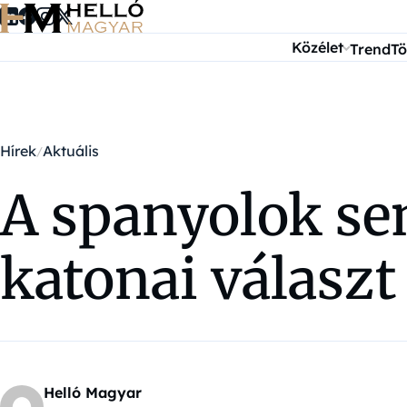
Ugrás a tartalomra
Közélet
Trend
Tö
Hírek
Aktuális
A spanyolok sem
katonai válasz
Helló Magyar