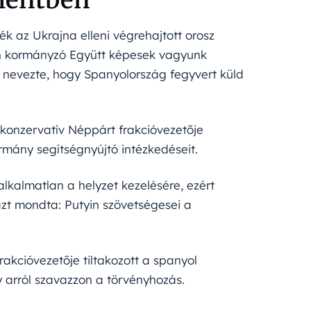
k az Ukrajna elleni végrehajtott orosz
ban kormányzó Együtt képesek vagyunk
 nevezte, hogy Spanyolország fegyvert küld
konzervatív Néppárt frakcióvezetője
rmány segítségnyújtó intézkedéseit.
lkalmatlan a helyzet kezelésére, ezért
zt mondta: Putyin szövetségesei a
rakcióvezetője tiltakozott a spanyol
y arról szavazzon a törvényhozás.