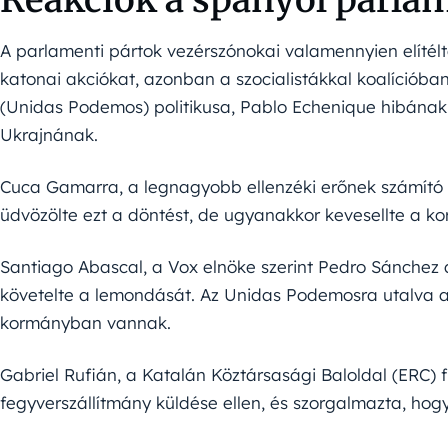
A parlamenti pártok vezérszónokai valamennyien elítélté
katonai akciókat, azonban a szocialistákkal koalíció
(Unidas Podemos) politikusa, Pablo Echenique hibának
Ukrajnának.
Cuca Gamarra, a legnagyobb ellenzéki erőnek számító 
üdvözölte ezt a döntést, de ugyanakkor kevesellte a ko
Santiago Abascal, a Vox elnöke szerint Pedro Sánchez a
követelte a lemondását. Az Unidas Podemosra utalva a
kormányban vannak.
Gabriel Rufián, a Katalán Köztársasági Baloldal (ERC) f
fegyverszállítmány küldése ellen, és szorgalmazta, hog