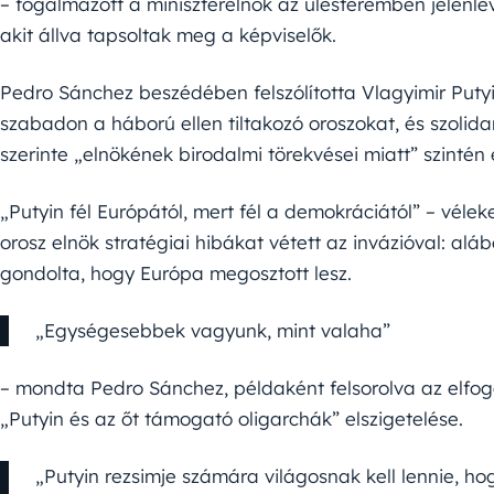
– fogalmazott a miniszterelnök az ülésteremben jelenl
akit állva tapsoltak meg a képviselők.
Pedro Sánchez beszédében felszólította Vlagyimir Puty
szabadon a háború ellen tiltakozó oroszokat, és szolidar
szerinte „elnökének birodalmi törekvései miatt” szinté
„Putyin fél Európától, mert fél a demokráciától” – vél
orosz elnök stratégiai hibákat vétett az invázióval: alá
gondolta, hogy Európa megosztott lesz.
„Egységesebbek vagyunk, mint valaha”
– mondta Pedro Sánchez, példaként felsorolva az elfog
„Putyin és az őt támogató oligarchák” elszigetelése.
„Putyin rezsimje számára világosnak kell lennie, 