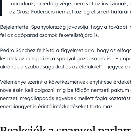
maradnak, ameddig véget nem vet az inváziónak, n
az Orosz Föderáció nemzetközileg elismert határai
Bejelentette: Spanyolország javasolja, hogy a további 
fel az adóparadicsomok feketelistájára is.
Pedro Sánchez felhívta a figyelmet arra, hogy az elfog
lesznek az európai és a spanyol gazdaságra is. „Európa 
ukránok a szabadságukkal és az életükkel” – jegyezte
Véleménye szerint a következmények enyhítése érdeké
növelésén kell dolgozni, míg belföldön nemzeti paktum
nemzeti megállapodás egyebek mellett foglalkoztatást, 
energiaügyet is érintő intézkedéseket tartalmaz.
Reakciók a spanyol parla