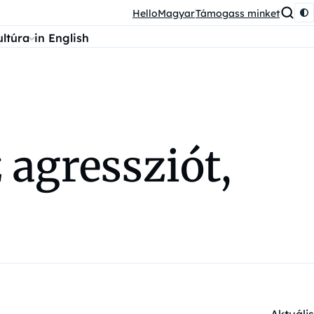
HelloMagyar
Támogass minket
ultúra
in English
 agressziót,