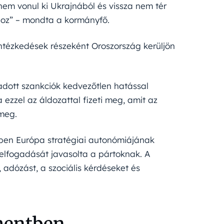
em vonul ki Ukrajnából és vissza nem tér
hoz” – mondta a kormányfő.
intézkedések részeként Oroszország kerüljön
adott szankciók kedvezőtlen hatással
ezzel az áldozattal fizeti meg, amit az
 meg.
ben Európa stratégiai autonómiájának
 elfogadását javasolta a pártoknak. A
adózást, a szociális kérdéseket és
mentben