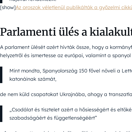
[show]
Az oroszok véletlenül publikálták a győzelmi cikkü
Parlamenti ülés a kialakul
A parlament ülését azért hívták össze, hogy a kormány
helyzetről és ismertesse az európai, valamint a spanyol
Mint mondta, Spanyolország 150 fővel növeli a Lett
katonáinak számát,
de nem küld csapatokat Ukrajnába, ahogy a transzatla
„Csodálat és tisztelet azért a hősiességért és eltök
szabadságáért és függetlenségéért”