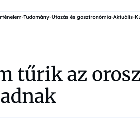
rténelem
Tudomány
Utazás és gasztronómia
Aktuális
K
 tűrik az orosz
t adnak