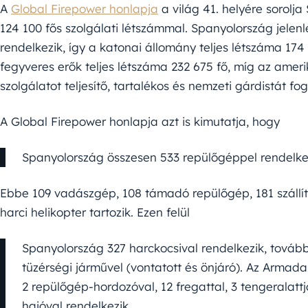
A
Global Firepower honlapja
a világ 41. helyére sorolja
124 100 fős szolgálati létszámmal. Spanyolország jelenle
rendelkezik, így a katonai állomány teljes létszáma 174
fegyveres erők teljes létszáma 232 675 fő, míg az amerik
szolgálatot teljesítő, tartalékos és nemzeti gárdistát fog
A Global Firepower honlapja azt is kimutatja, hogy
Spanyolország összesen 533 repülőgéppel rendelke
Ebbe 109 vadászgép, 108 támadó repülőgép, 181 szállít
harci helikopter tartozik. Ezen felül
Spanyolország 327 harckocsival rendelkezik, tovább
tüzérségi járművel (vontatott és önjáró). Az Armad
2 repülőgép-hordozóval, 12 fregattal, 3 tengeralatt
hajóval rendelkezik.