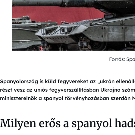
Forrás: Sp
Spanyolország is küld fegyvereket az „ukrán ellenál
részt vesz az uniós fegyverszállításban Ukrajna szá
miniszterelnök a spanyol törvényhozásban szerdán 
Milyen erős a spanyol had