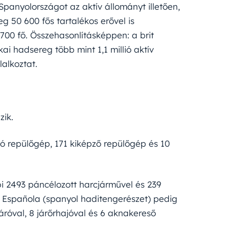
 Spanyolországot az aktív állományt illetően,
g 50 600 fős tartalékos erővel is
 700 fő. Összehasonlításképpen: a brit
ai hadsereg több mint 1,1 millió aktív
lalkoztat.
zik.
ó repülőgép, 171 kiképző repülőgép és 10
i 2493 páncélozott harcjárművel és 239
a Española (spanyol haditengerészet) pedig
járóval, 8 járőrhajóval és 6 aknakereső