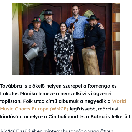
Továbbra is előkelő helyen szerepel a Romengo és
Lakatos Mónika lemeze a nemzetközi világzenei
toplistán. Folk utca című albumuk a negyedik a
World
Music Charts Europe (WMCE)
legfrissebb, márciusi
kiadásán, amelyre a Cimbaliband és a Babra is felkerült.
A WMCE zsűrijében mintegy huszonöt ország ötven