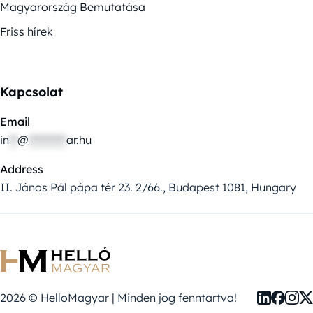
Magyarország Bemutatása
Friss hírek
Kapcsolat
Email
in
**
@
*********
ar.hu
Address
II. János Pál pápa tér 23. 2/66., Budapest 1081, Hungary
2026 © HelloMagyar | Minden jog fenntartva!