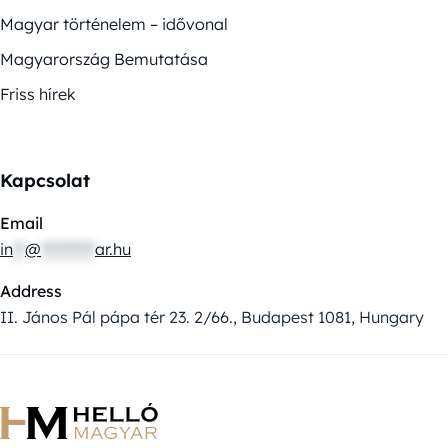
Magyar történelem – idővonal
Magyarország Bemutatása
Friss hírek
Kapcsolat
Email
in
**
@
*********
ar.hu
Address
II. János Pál pápa tér 23. 2/66., Budapest 1081, Hungary