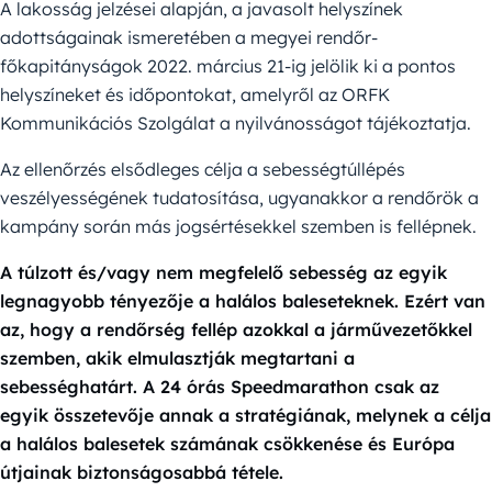
A lakosság jelzései alapján, a javasolt helyszínek
adottságainak ismeretében a megyei rendőr-
főkapitányságok 2022. március 21-ig jelölik ki a pontos
helyszíneket és időpontokat, amelyről az ORFK
Kommunikációs Szolgálat a nyilvánosságot tájékoztatja.
Az ellenőrzés elsődleges célja a sebességtúllépés
veszélyességének tudatosítása, ugyanakkor a rendőrök a
kampány során más jogsértésekkel szemben is fellépnek.
A túlzott és/vagy nem megfelelő sebesség az egyik
legnagyobb tényezője a halálos baleseteknek. Ezért van
az, hogy a rendőrség fellép azokkal a járművezetőkkel
szemben, akik elmulasztják megtartani a
sebességhatárt. A 24 órás Speedmarathon csak az
egyik összetevője annak a stratégiának, melynek a célja
a halálos balesetek számának csökkenése és Európa
útjainak biztonságosabbá tétele.