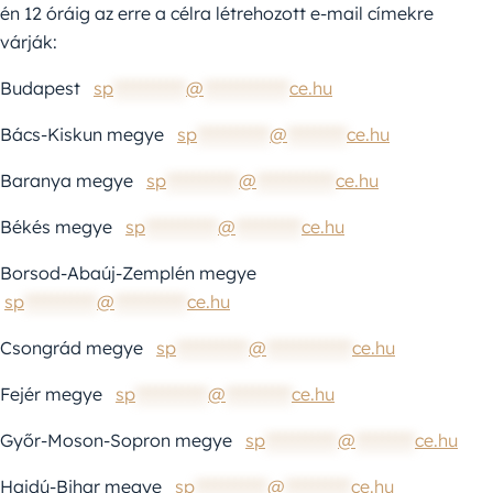
én 12 óráig az erre a célra létrehozott e-mail címekre
várják:
Budapest
sp
***********
@
*************
ce.hu
Bács-Kiskun megye
sp
***********
@
*********
ce.hu
Baranya megye
sp
***********
@
************
ce.hu
Békés megye
sp
***********
@
**********
ce.hu
Borsod-Abaúj-Zemplén megye
sp
***********
@
***********
ce.hu
Csongrád megye
sp
***********
@
*************
ce.hu
Fejér megye
sp
***********
@
**********
ce.hu
Győr-Moson-Sopron megye
sp
***********
@
*********
ce.hu
Hajdú-Bihar megye
sp
***********
@
**********
ce.hu