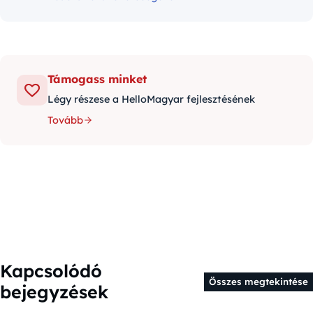
Támogass minket
Légy részese a HelloMagyar fejlesztésének
Tovább
Kapcsolódó
Összes megtekintése
bejegyzések