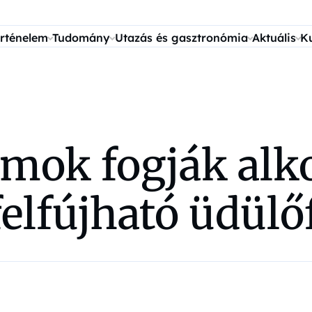
rténelem
Tudomány
Utazás és gasztronómia
Aktuális
K
mok fogják alk
elfújható üdülő