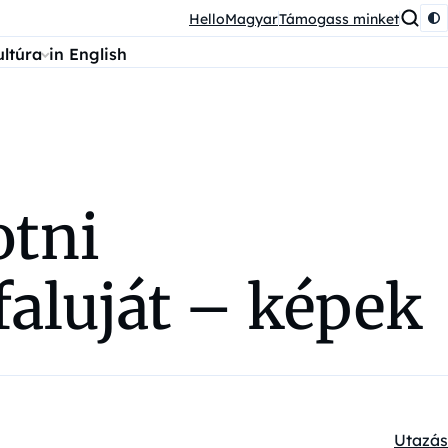
HelloMagyar
Támogass minket
ultúra
in English
otni
faluját – képek
Utazás