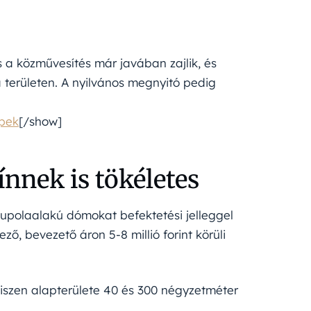
s a közművesítés már javában zajlik, és
a területen. A nyilvános megnyitó pedig
épek
[/show]
nnek is tökéletes
polaalakú dómokat befektetési jelleggel
, bevezető áron 5-8 millió forint körüli
 hiszen alapterülete 40 és 300 négyzetméter