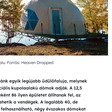
lu. Forrás: Heaven Dropped
ánk egyik legújabb üdülőfaluja, melynek
iális kupolaalakú dómok adják. A 12,5
nt 86 ilyen épületet állítanak fel, az
ehetik a vendégek. A legalább 40, de
a felhasználható, négy évszakos dómokat