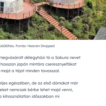
dülőfalu. Forrás: Heaven Dropped
l megvásárolt délegyházi tó a Sakura nevet
er hosszan japán mintára cseresznyefákat
i majd a tájat minden tavasszal.
teljes egészében, de az első dómokat már
eket nemcsak bérbe lehet majd venni,
y a kihasználatlan időszakban mi