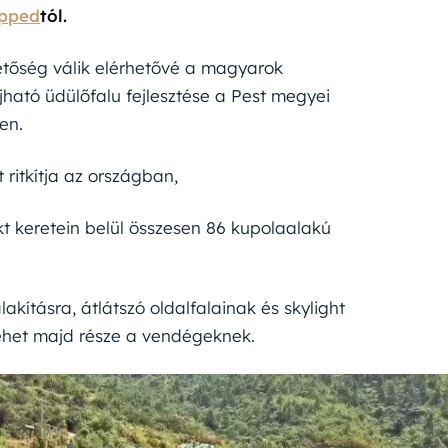
pped
tól.
hetőség válik elérhetővé a magyarok
ható üdülőfalu fejlesztése a Pest megyei
en.
ritkítja az országban,
kt keretein belül összesen 86 kupolaalakú
lakításra, átlátszó oldalfalainak és skylight
ehet majd része a vendégeknek.