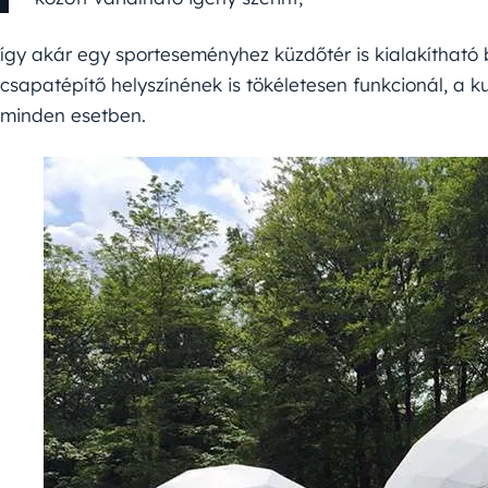
így akár egy sporteseményhez küzdőtér is kialakítható
csapatépítő helyszínének is tökéletesen funkcionál, a ku
minden esetben.