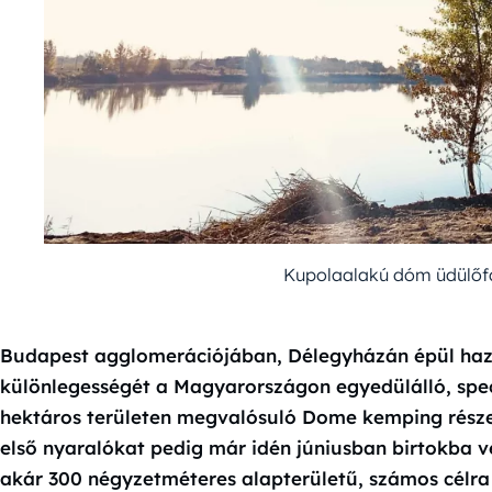
Kupolaalakú dóm üdülőfa
Budapest agglomerációjában, Délegyházán épül haz
különlegességét a Magyarországon egyedülálló, spec
hektáros területen megvalósuló Dome kemping részeké
első nyaralókat pedig már idén júniusban birtokba v
akár 300 négyzetméteres alapterületű, számos célr