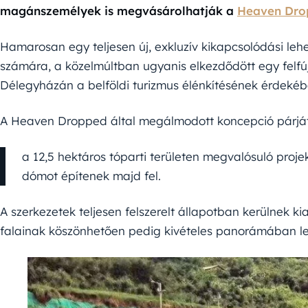
magánszemélyek is megvásárolhatják a
Heaven Dro
Hamarosan egy teljesen új, exkluzív kikapcsolódási le
számára, a közelmúltban ugyanis elkezdődött egy felfúj
Délegyházán a belföldi turizmus élénkítésének érdekéb
A Heaven Dropped által megálmodott koncepció párját 
a 12,5 hektáros tóparti területen megvalósuló proje
dómot építenek majd fel.
A szerkezetek teljesen felszerelt állapotban kerülnek kia
falainak köszönhetően pedig kivételes panorámában l