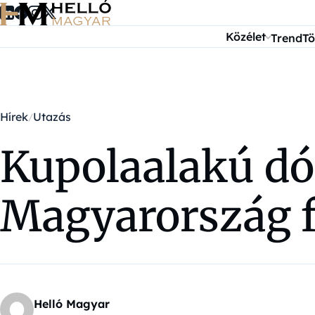
Ugrás a tartalomra
Közélet
Trend
Tö
Hírek
Utazás
Kupolaalakú dó
Magyarország f
Helló Magyar