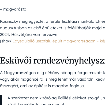
– magyarázta.
Kosinszky megjegyezte, a területtisztítási munkálatok é
augusztusban az első épületeket is felállíthatják majd 
2024. Húsvétjára van tervezve.
[show]
Egyedülálló úszófalu épült Magyarországon – k
Esküvői rendezvényhelyszí
A Magyarországon alig néhány hónapja forgalmazott ku
vagy akár magáncélra is meg lehet már vásárolni kedvező
összegért, ami az építést is magába foglalja.
A szerkezet nem kizárólag üdülési célokat szolgál,
között variálható igény szerint,