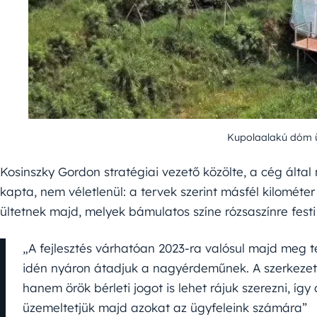
Kupolaalakú dóm ü
Kosinszky Gordon stratégiai vezető közölte, a cég álta
kapta, nem véletlenül: a tervek szerint másfél kilomét
ültetnek majd, melyek bámulatos színe rózsaszínre fest
„A fejlesztés várhatóan 2023-ra valósul majd meg 
idén nyáron átadjuk a nagyérdeműnek. A szerkezet
hanem örök bérleti jogot is lehet rájuk szerezni, íg
üzemeltetjük majd azokat az ügyfeleink számára”