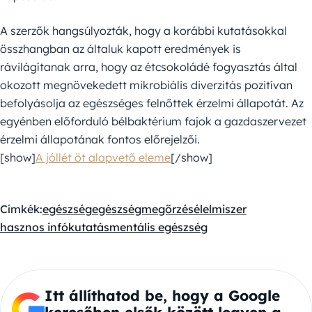
A szerzők hangsúlyozták, hogy a korábbi kutatásokkal
összhangban az általuk kapott eredmények is
rávilágítanak arra, hogy az étcsokoládé fogyasztás által
okozott megnövekedett mikrobiális diverzitás pozitívan
befolyásolja az egészséges felnőttek érzelmi állapotát. Az
egyénben előforduló bélbaktérium fajok a gazdaszervezet
érzelmi állapotának fontos előrejelzői.
[show]
A jóllét öt alapvető eleme
[/show]
Címkék:
egészség
egészségmegőrzés
élelmiszer
hasznos infó
kutatás
mentális egészség
Itt állíthatod be, hogy a Google