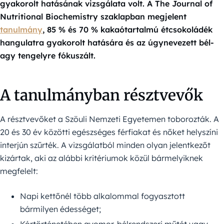
gyakorolt ​​hatásának vizsgálata volt. A The Journal of
Nutritional Biochemistry szaklapban megjelent
tanulmány
, 85 % és 70 % kakaótartalmú étcsokoládék
hangulatra gyakorolt hatására és az úgynevezett bél-
agy tengelyre fókuszált.
A tanulmányban résztvevők
A résztvevőket a Szöuli Nemzeti Egyetemen toborozták. A
20 és 30 év közötti egészséges férfiakat és nőket helyszíni
interjún szűrték. A vizsgálatból minden olyan jelentkezőt
kizártak, aki az alábbi kritériumok közül bármelyiknek
megfelelt:
Napi kettőnél több alkalommal fogyasztott
bármilyen édességet;