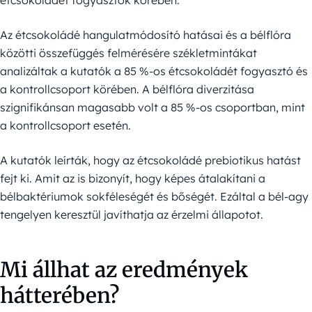
étcsokoládét fogyasztók körében.
Az étcsokoládé hangulatmódosító hatásai és a bélflóra
közötti összefüggés felmérésére székletmintákat
analizáltak a kutatók a 85 %-os étcsokoládét fogyasztó és
a kontrollcsoport körében. A bélflóra diverzitása
szignifikánsan magasabb volt a 85 %-os csoportban, mint
a kontrollcsoport esetén.
A kutatók leírták, hogy az étcsokoládé prebiotikus hatást
fejt ki. Amit az is bizonyít, hogy képes átalakítani a
bélbaktériumok sokféleségét és bőségét. Ezáltal a bél-agy
tengelyen keresztül javíthatja az érzelmi állapotot.
Mi állhat az eredmények
hátterében?