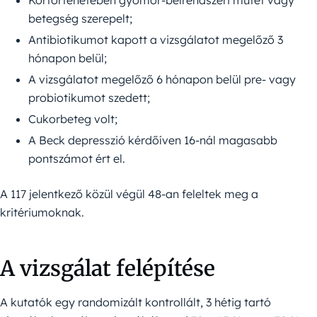
Kórtörténetében gyomor-bélrendszeri műtét vagy
betegség szerepelt;
Antibiotikumot kapott a vizsgálatot megelőző 3
hónapon belül;
A vizsgálatot megelőző 6 hónapon belül pre- vagy
probiotikumot szedett;
Cukorbeteg volt;
A Beck depresszió kérdőíven 16-nál magasabb
pontszámot ért el.
A 117 jelentkező közül végül 48-an feleltek meg a
kritériumoknak.
A vizsgálat felépítése
A kutatók egy randomizált kontrollált, 3 hétig tartó