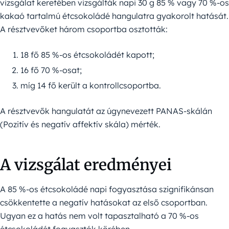
vizsgálat keretében vizsgálták napi 30 g 85 % vagy 70 %-os
kakaó tartalmú étcsokoládé hangulatra gyakorolt hatását.
A résztvevőket három csoportba osztották:
18 fő 85 %-os étcsokoládét kapott;
16 fő 70 %-osat;
míg 14 fő került a kontrollcsoportba.
A résztvevők hangulatát az úgynevezett PANAS-skálán
(Pozitív és negatív affektív skála) mérték.
A vizsgálat eredményei
A 85 %-os étcsokoládé napi fogyasztása szignifikánsan
csökkentette a negatív hatásokat az első csoportban.
Ugyan ez a hatás nem volt tapasztalható a 70 %-os