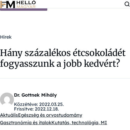
Ugrás a tartalomra
Hírek
Hány százalékos étcsokoládét
fogyasszunk a jobb kedvért?
Dr. Gottnek Mihály
Közzétéve:
2022.03.25.
Frissítve:
2022.12.18.
Aktuális
Egészség és orvostudomány
Kategóriák:
Gasztronómia és italok
Kutatás, technológia, MI