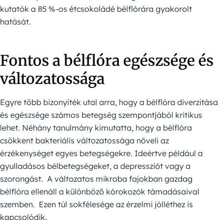
kutatók a 85 %-os étcsokoládé bélflórára gyakorolt
hatását.
Fontos a bélflóra egészsége és
változatossága
Egyre több bizonyíték utal arra, hogy a bélflóra diverzitása
és egészsége számos betegség szempontjából kritikus
lehet. Néhány tanulmány kimutatta, hogy a bélflóra
csökkent bakteriális változatossága növeli az
érzékenységet egyes betegségekre. Ideértve például a
gyulladásos bélbetegségeket, a depressziót vagy a
szorongást. A változatos mikroba fajokban gazdag
bélflóra ellenáll a különböző kórokozók támadásaival
szemben. Ezen túl sokfélesége az érzelmi jólléthez is
kapcsolódik.