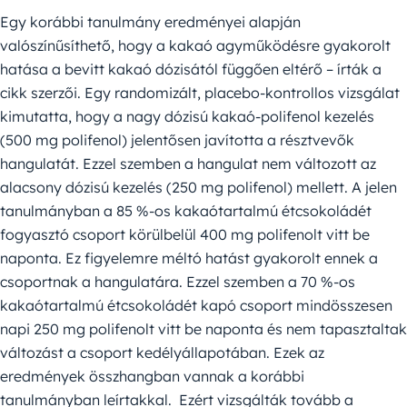
Egy korábbi tanulmány eredményei alapján
valószínűsíthető, hogy a kakaó agyműködésre gyakorolt ​​
hatása a bevitt kakaó dózisától függően eltérő – írták a
cikk szerzői. Egy randomizált, placebo-kontrollos vizsgálat
kimutatta, hogy a nagy dózisú kakaó-polifenol kezelés
(500 mg polifenol) jelentősen javította a résztvevők
hangulatát. Ezzel szemben a hangulat nem változott az
alacsony dózisú kezelés (250 mg polifenol) mellett. A jelen
tanulmányban a 85 %-os kakaótartalmú étcsokoládét
fogyasztó csoport körülbelül 400 mg polifenolt vitt be
naponta. Ez figyelemre méltó hatást gyakorolt ennek a
csoportnak a hangulatára. Ezzel szemben a 70 %-os
kakaótartalmú étcsokoládét kapó csoport mindösszesen
napi 250 mg polifenolt vitt be naponta és nem tapasztaltak
változást a csoport kedélyállapotában. Ezek az
eredmények összhangban vannak a korábbi
tanulmányban leírtakkal. Ezért vizsgálták tovább a