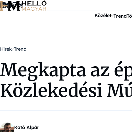
Ugrás a tartalomra
Közélet
Trend
Tö
Hírek
Trend
Megkapta az épí
Közlekedési 
Kató Alpár