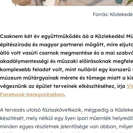
Forrás: Közleked
Csaknem két év együttműködés áá a Közlekedési Múz
építésziroda és magyar partnerei mögött, mire elju
álló volt vasúti csarnok megmentése és a mai szabv
akadálymentességi és műszaki előírásoknak megfelel
komplexebb feladat volt, mint nulláról egy korszerű
múzeum műtárgyainak mérete és tömege miatt a kiállí
végeznünk az épület terveinek elkészítéséhez, írja
Vi
Facebook-bejegyzésében
.
A tervezés utolsó fázisakövetkezik, mégpedig a Közlek
készítését, mely nélkül egy ilyen ipari műemlék helyreá
minden egyes részletnek jelentősége van abban, milye