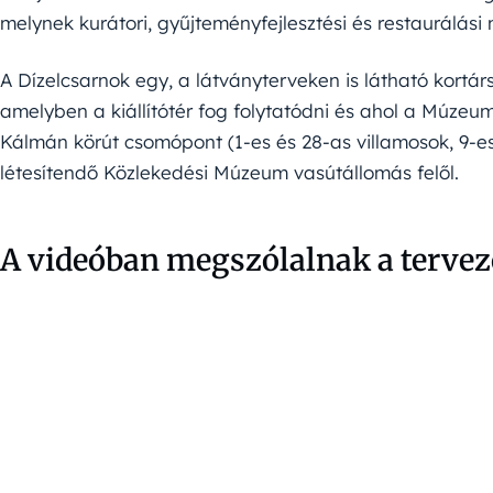
melynek kurátori, gyűjteményfejlesztési és restaurálási
A Dízelcsarnok egy, a látványterveken is látható kortár
amelyben a kiállítótér fog folytatódni és ahol a Múzeu
Kálmán körút csomópont (1-es és 28-as villamosok, 9-es
létesítendő Közlekedési Múzeum vasútállomás felől.
A videóban megszólalnak a tervező