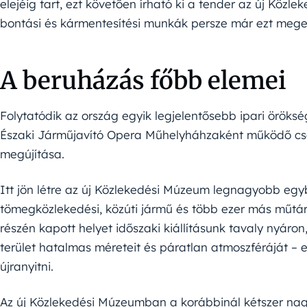
elejéig tart, ezt követően írható ki a tender az új Közl
bontási és kármentesítési munkák persze már ezt meg
A beruházás főbb elemei
Folytatódik az ország egyik legjelentősebb ipari örökség
Északi Járműjavító Opera Műhelyháhzaként működő csa
megújítása.
Itt jön létre az új Közlekedési Múzeum legnagyobb egybe
tömegközlekedési, közúti jármű és több ezer más műtár
részén kapott helyet időszaki kiállításunk tavaly nyáron
terület hatalmas méreteit és páratlan atmoszféráját – ez
újranyitni.
Az új Közlekedési Múzeumban a korábbinál kétszer nagyo