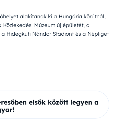
lóhelyet alakítanak ki a Hungária körútnál,
a Közlekedési Múzeum új épületét, a
, a Hidegkuti Nándor Stadiont és a Népliget
eresőben elsők között legyen a
yar!