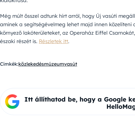
kialakítása.
Még múlt ősszel adtunk hírt arról, hogy Új vasúti megál
aminek a segítségévelmeg lehet majd innen közelíteni 
környező lakóterületeket, az Operaház Eiffel Csarnokát
északi részét is.
Részletek itt
.
Címkék:
közlekedés
múzeum
vasút
Itt állíthatod be, hogy a Google k
HelloMag