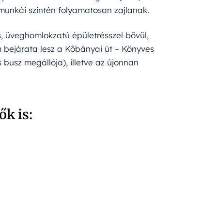
 munkái szintén folyamatosan zajlanak.
s, üveghomlokzatú épületrésszel bővül,
m bejárata lesz a Kőbányai út – Könyves
 busz megállója), illetve az újonnan
k is: