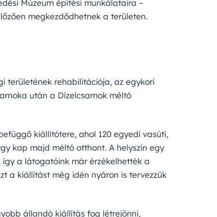
ekedési Múzeum építési munkálataira –
előzően megkezdődhetnek a területen.
i területének rehabilitációja, az egykori
rnoka után a Dízelcsarnok méltó
függő kiállítótere, ahol 120 egyedi vasúti,
gy kap majd méltó otthont. A helyszín egy
, így a látogatóink már érzékelhették a
t a kiállítást még idén nyáron is tervezzük
bb állandó kiállítás fog létrejönni,