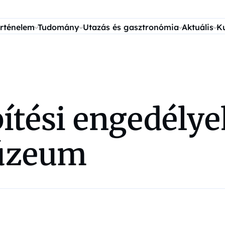
rténelem
Tudomány
Utazás és gasztronómia
Aktuális
K
tési engedélyek
Múzeum