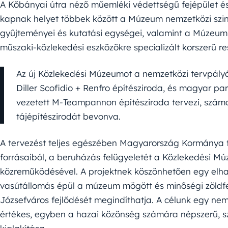
A Kőbányai útra néző műemléki védettségű fejépület és a
kapnak helyet többek között a Múzeum nemzetközi szinte
gyűjteményei és kutatási egységei, valamint a Múzeum 
műszaki-közlekedési eszközökre specializált korszerű re
Az új Közlekedési Múzeumot a nemzetközi tervpály
Diller Scofidio + Renfro építésziroda, és magyar par
vezetett M-Teampannon építésziroda tervezi, szám
tájépítészirodát bevonva.
A tervezést teljes egészében Magyarország Kormánya f
forrásaiból, a beruházás felügyeletét a Közlekedési 
közreműködésével. A projektnek köszönhetően egy elhagyo
vasútállomás épül a múzeum mögött és minőségi zöldfe
Józsefváros fejlődését megindíthatja. A célunk egy nem
értékes, egyben a hazai közönség számára népszerű, sz