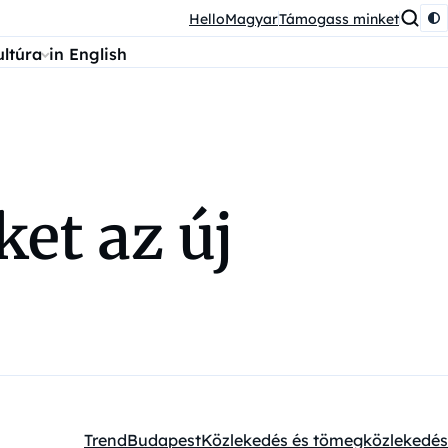
HelloMagyar
Támogass minket
ultúra
in English
et az új
Trend
Budapest
Közlekedés és tömegközlekedés