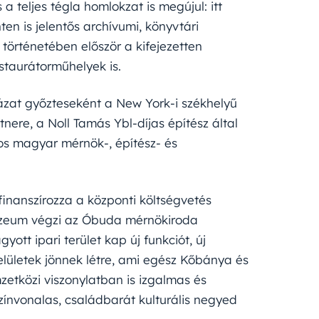
 teljes tégla homlokzat is megújul: itt
n is jelentős archívumi, könyvtári
történetében először a kifejezetten
staurátorműhelyek is.
ázat győzteseként a New York-i székhelyű
tnere, a Noll Tamás Ybl-díjas építész által
os magyar mérnök-, építész- és
inanszírozza a központi költségvetés
Múzeum végzi az Óbuda mérnökiroda
tt ipari terület kap új funkciót, új
lületek jönnek létre, ami egész Kőbánya és
zetközi viszonylatban is izgalmas és
ínvonalas, családbarát kulturális negyed