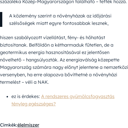
százaléka Közép-Magyarországon található – tették hozzá.
A közlemény szerint a növényházak az időjárási
szélsőségek miatt egyre fontosabbak lesznek,
hiszen szabályozott vízellátást, fény- és hőhatást
biztosítanak. Belföldön a kétharmaduk fűtetlen, de a
geotermikus energia hasznosításával ez jelentősen
növelhető – hangsúlyozták. Az energiaválság közepette
Magyarország számára nagy előnyt jelentene a nemzetközi
versenyben, ha erre alapozva bővíthetné a növényházi
termelést – véli a NAK.
ez is érdekes:
A rendszeres gyümölcsfogyasztás
tényleg egészséges?
Címkék:
élelmiszer