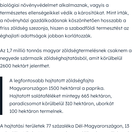
biológiai növényvédelmet alkalmaznak, vagyis a
természetes ellenségeikkel védik a károsítókat. Mint írták,
a növényházi gazdálkodásnak köszönhetően hosszabb a
friss zöldség szezonja, hiszen a szabadföldi termesztést az
éghajlati adottságok jobban korlátozzák.
Az 1,7 millió tonnás magyar zöldségtermelésnek csaknem a
negyede származik zöldséghajtatásból, amit körülbelül
2600 hektárt jelenthet.
A legfontosabb hajtatott zöldségfajta
Magyarországon 1500 hektárral a paprika.
Hajtatott salátaféléket mintegy 665 hektáron,
paradicsomot körülbelül 310 hektáron, uborkát
100 hektáron termelnek.
A hajtatási területek 77 százaléka Dél-Magyarországon, 13