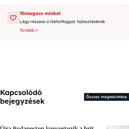
Támogass minket
Légy részese a HelloMagyar fejlesztésének
Tovább
Kapcsolódó
Összes megtekintése
bejegyzések
Újra Budapesten koncertezik a brit