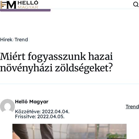
Ugrás a tartalomra
Hírek
Trend
Miért fogyasszunk hazai
növényházi zöldségeket?
Helló Magyar
Trend
Kateg
Közzétéve:
2022.04.04.
Frissítve:
2022.04.05.