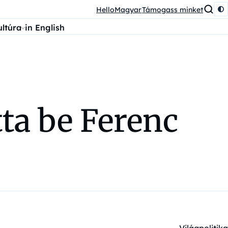
HelloMagyar
Támogass minket
ultúra
in English
tta be Ferenc