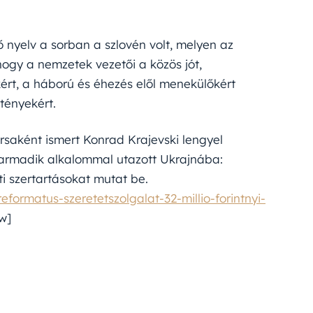
ő nyelv a sorban a szlovén volt, melyen az
ogy a nemzetek vezetői a közös jót,
ért, a háború és éhezés elől menekülőkért
tényekért.
rsaként ismert Konrad Krajevski lengyel
harmadik alkalommal utazott Ukrajnába:
ti szertartásokat mutat be.
ormatus-szeretetszolgalat-32-millio-forintnyi-
w]