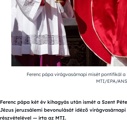
Ferenc pápa virágvasárnapi misét pontifikál a v
MTI/EPA/ANS
Ferenc pápa két év kihagyás után ismét a Szent Péte
Jézus jeruzsálemi bevonulását idéző virágvasárnapi 
részvételével — írta az MTI.