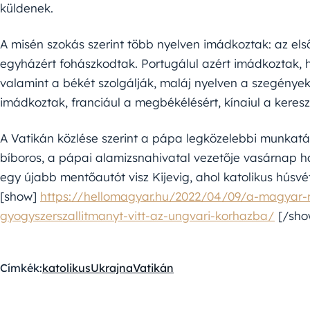
küldenek.
A misén szokás szerint több nyelven imádkoztak: az els
egyházért fohászkodtak. Portugálul azért imádkoztak, h
valamint a békét szolgálják, maláj nyelven a szegények
imádkoztak, franciául a megbékélésért, kínaiul a keresz
A Vatikán közlése szerint a pápa legközelebbi munkatá
bíboros, a pápai alamizsnahivatal vezetője vasárnap 
egy újabb mentőautót visz Kijevig, ahol katolikus húsvé
[show]
https://hellomagyar.hu/2022/04/09/a-magyar-ref
gyogyszerszallitmanyt-vitt-az-ungvari-korhazba/
[/sho
Címkék:
katolikus
Ukrajna
Vatikán