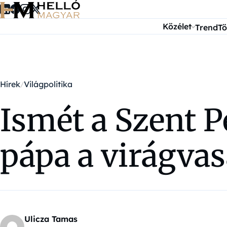
Ugrás a tartalomra
Közélet
Trend
Tö
Hírek
Világpolitika
Ismét a Szent P
pápa a virágva
Ulicza Tamas