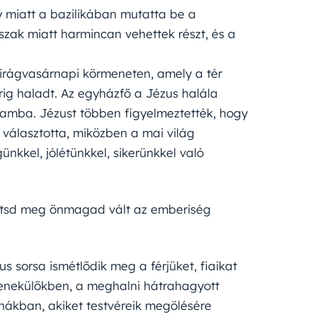
y miatt a bazilikában mutatta be a
zak miatt harmincan vehettek részt, és a
virágvasárnapi körmeneten, amely a tér
tárig haladt. Az egyházfő a Jézus halála
uzamba. Jézust többen figyelmeztették, hogy
 választotta, miközben a mai világ
kkel, jólétünkkel, sikerünkkel való
mentsd meg önmagad vált az emberiség
tus sorsa ismétlődik meg a férjüket, fiaikat
enekülőkben, a meghalni hátrahagyott
onákban, akiket testvéreik megölésére