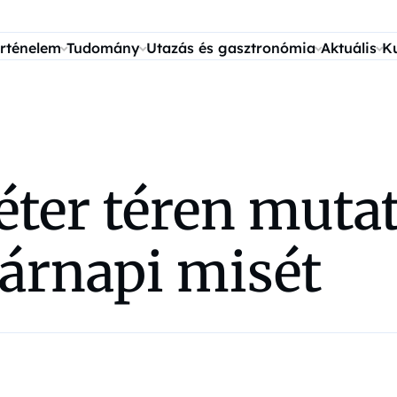
rténelem
Tudomány
Utazás és gasztronómia
Aktuális
K
éter téren muta
sárnapi misét