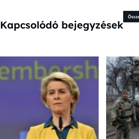
Össz
Kapcsolódó bejegyzések