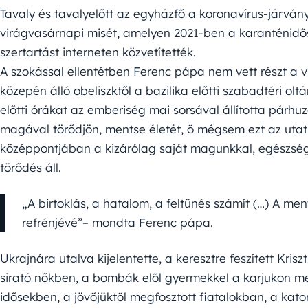
Tavaly és tavalyelőtt az egyházfő a koronavírus-járván
virágvasárnapi misét, amelyen 2021-ben a karanténidős
szertartást interneten közvetítették.
A szokással ellentétben Ferenc pápa nem vett részt a 
közepén álló obeliszktől a bazilika előtti szabadtéri ol
előtti órákat az emberiség mai sorsával állította párh
magával törődjön, mentse életét, ő mégsem ezt az utat
középpontjában a kizárólag saját magunkkal, egészségün
törődés áll.
„A birtoklás, a hatalom, a feltűnés számít (…) A 
refrénjévé”– mondta Ferenc pápa.
Ukrajnára utalva kijelentette, a keresztre feszített Krisz
sirató nőkben, a bombák elől gyermekkel a karjukon m
idősekben, a jövőjüktől megfosztott fiatalokban, a kat