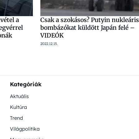
vétel a
Csak a szokásos? Putyin nukleáris
egvérrel
bombázókat küldött Japán felé –
tonák
VIDEÓK
2022.12.15.
Kategóriák
Aktuális
Kultúra
Trend
Világpolitika