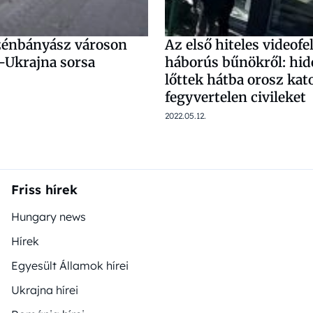
zénbányász városon
Az első hiteles videofel
-Ukrajna sorsa
háborús bűnökről: hid
lőttek hátba orosz ka
fegyvertelen civileket
2022.05.12.
Friss hírek
Hungary news
Hírek
Egyesült Államok hírei
Ukrajna hírei