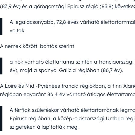
(83,9 év) és a görögországi Epirusz régió (83,8) következ
A legalacsonyabb, 72,8 éves várható élettartammal
voltak.
A nemek közötti bontás szerint
a nők várható élettartama szintén a franciaországi
év), majd a spanyol Galícia régióban (86,7 év).
A Loire és Midi-Pyrénées francia régiókban, a finn Ala
régióban egyaránt 86,4 év várható átlagos élettartamot
A férfiak születéskor várható élettartamának legma
Epirusz régióban, a közép-olaszországi Umbria rég
szigeteken állapították meg.