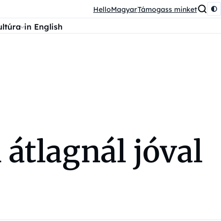
HelloMagyar
Támogass minket
ultúra
in English
átlagnál jóval