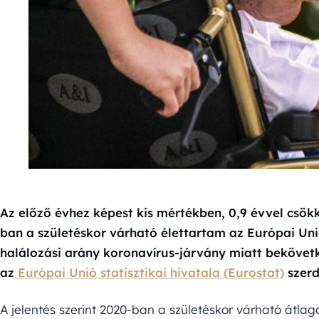
Az előző évhez képest kis mértékben, 0,9 évvel csökke
ban a születéskor várható élettartam az Európai Uni
halálozási arány koronavírus-járvány miatt bekövetk
az
Európai Unió statisztikai hivatala (Eurostat)
szerd
A jelentés szerint 2020-ban a születéskor várható átlag