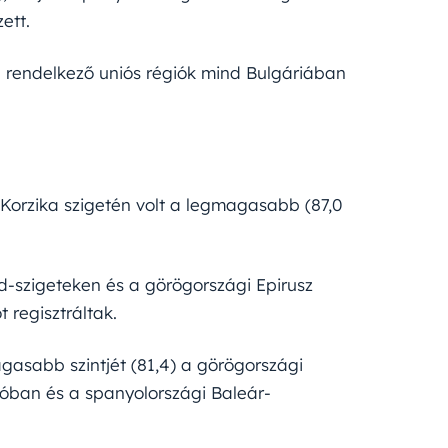
ett.
 rendelkező uniós régiók mind Bulgáriában
 Korzika szigetén volt a legmagasabb (87,0
nd-szigeteken és a görögországi Epirusz
 regisztráltak.
gasabb szintjét (81,4) a görögországi
ióban és a spanyolországi Baleár-