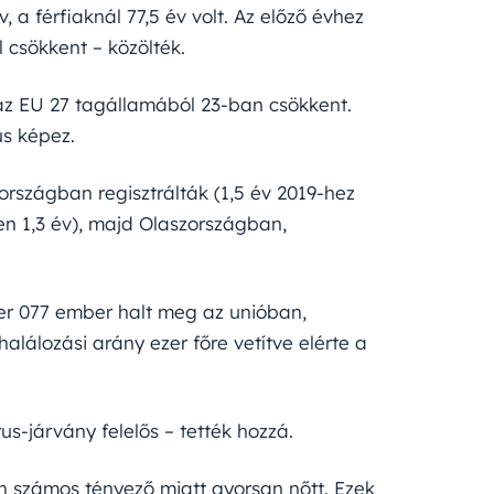
 a férfiaknál 77,5 év volt. Az előző évhez
l csökkent – közölték.
 az EU 27 tagállamából 23-ban csökkent.
us képez.
rszágban regisztrálták (1,5 év 2019-hez
n 1,3 év), majd Olaszországban,
zer 077 ember halt meg az unióban,
halálozási arány ezer főre vetítve elérte a
-járvány felelős – tették hozzá.
n számos tényező miatt gyorsan nőtt. Ezek