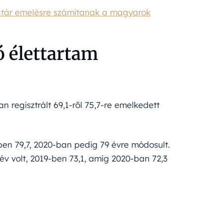
határ emelésre számítanak a magyarok
 élettartam
n regisztrált 69,1-ről 75,7-re emelkedett
ben 79,7, 2020-ban pedig 79 évre módosult.
év volt, 2019-ben 73,1, amíg 2020-ban 72,3