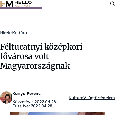
Ugrás a tartalomra
Hírek
Kultúra
Féltucatnyi középkori
fővárosa volt
Magyarországnak
Kanyó Ferenc
Kultúra
Világtörténelem
Kategóriák:
Közzétéve:
2022.04.28.
Frissítve:
2022.04.28.