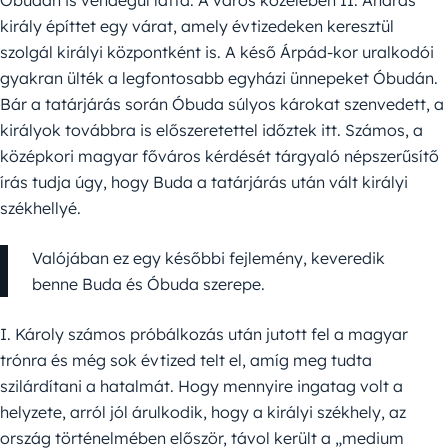
király építtet egy várat, amely évtizedeken keresztül
szolgál királyi központként is. A késő Árpád-kor uralkodói
gyakran ülték a legfontosabb egyházi ünnepeket Óbudán.
Bár a tatárjárás során Óbuda súlyos károkat szenvedett, a
királyok továbbra is előszeretettel időztek itt. Számos, a
középkori magyar főváros kérdését tárgyaló népszerűsítő
írás tudja úgy, hogy Buda a tatárjárás után vált királyi
székhellyé.
Valójában ez egy későbbi fejlemény, keveredik
benne Buda és Óbuda szerepe.
I. Károly számos próbálkozás után jutott fel a magyar
trónra és még sok évtized telt el, amíg meg tudta
szilárdítani a hatalmát. Hogy mennyire ingatag volt a
helyzete, arról jól árulkodik, hogy a királyi székhely, az
ország történelmében először, távol került a „medium