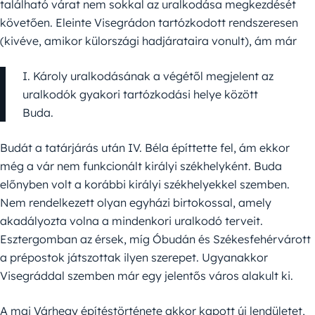
található várat nem sokkal az uralkodása megkezdését
követően. Eleinte Visegrádon tartózkodott rendszeresen
(kivéve, amikor külországi hadjárataira vonult), ám már
I. Károly uralkodásának a végétől megjelent az
uralkodók gyakori tartózkodási helye között
Buda.
Budát a tatárjárás után IV. Béla építtette fel, ám ekkor
még a vár nem funkcionált királyi székhelyként. Buda
előnyben volt a korábbi királyi székhelyekkel szemben.
Nem rendelkezett olyan egyházi birtokossal, amely
akadályozta volna a mindenkori uralkodó terveit.
Esztergomban az érsek, míg Óbudán és Székesfehérvárott
a prépostok játszottak ilyen szerepet. Ugyanakkor
Visegráddal szemben már egy jelentős város alakult ki.
A mai Várhegy építéstörténete akkor kapott új lendületet,