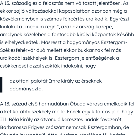
A 13. századig ez a felosztás nem változott jelentősen. Az
ekkor zajló változásokkal kapcsolatban azonban még a
közvéleményben is számos félreértés uralkodik. Egyrészt
kialakul a „medium regni”, azaz az ország közepe,
amelynek közelében a fontosabb királyi központok később
is elhelyezkedtek. Másrészt a hagyományos Esztergom-
Székesfehérvár duó mellett ekkor bukkannak fel más
uralkodói székhelyek is. Esztergom jelentőségének a
csökkenését azzal szokták indokolni, hogy
az ottani palotát Imre király az érseknek
adományozta.
A 13. század első harmadában Óbuda városa emelkedik fel
a két korábbi székhely mellé. Ennek egyik fontos jele, hogy
III. Béla király az átvonuló keresztes hadak fővezérét,
Barbarossa Frigyes császárt nemcsak Esztergomban, de
Óbudán is vendégül látta. A város közelében II. András