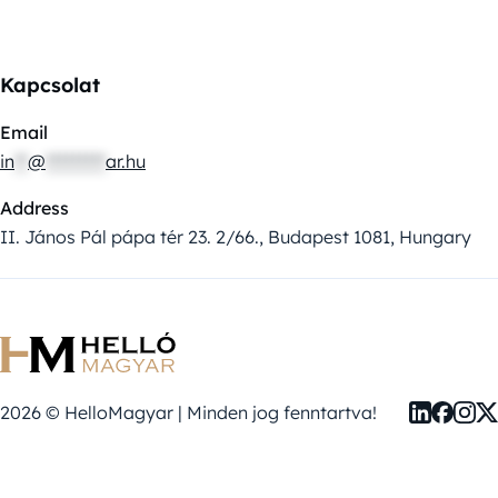
Kapcsolat
Email
in
**
@
*********
ar.hu
Address
II. János Pál pápa tér 23. 2/66., Budapest 1081, Hungary
2026 © HelloMagyar | Minden jog fenntartva!