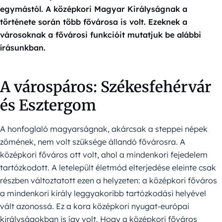
egymástól. A középkori Magyar Királyságnak a
története során több fővárosa is volt. Ezeknek a
városoknak a fővárosi funkcióit mutatjuk be alábbi
írásunkban.
A várospáros: Székesfehérvár
és Esztergom
A honfoglaló magyarságnak, akárcsak a steppei népek
zömének, nem volt szüksége állandó fővárosra. A
középkori főváros ott volt, ahol a mindenkori fejedelem
tartózkodott. A letelepült életmód elterjedése eleinte csak
részben változtatott ezen a helyzeten: a középkori főváros
a mindenkori király leggyakoribb tartózkodási helyével
vált azonossá. Ez a kora középkori nyugat-európai
királyságokban is így volt. Hogy a középkori főváros