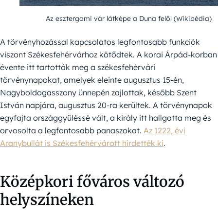
Az esztergomi vár látképe a Duna felől (Wikipédia)
A törvényhozással kapcsolatos legfontosabb funkciók
viszont Székesfehérvárhoz kötődtek. A korai Árpád-korban
évente itt tartották meg a székesfehérvári
törvénynapokat, amelyek eleinte augusztus 15-én,
Nagyboldogasszony ünnepén zajlottak, később Szent
István napjára, augusztus 20-ra kerültek. A törvénynapok
egyfajta országgyűléssé vált, a király itt hallgatta meg és
orvosolta a legfontosabb panaszokat.
Az 1222, évi
Aranybullát is Székesfehérvárott hirdették ki
.
Középkori főváros változó
helyszíneken