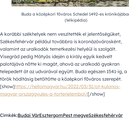
Buda a középkori főváros Schedel 1492-es krónikájába
(Wikipédia)
A korábbi székhelyek nem veszítették el jelentőségüket,
Székesfehérvár például továbbra is koronázóvárosként,
valamint az uralkodók temetkezési helyéül is szolgált.
Visegrád pedig Mátyás idején a király egyik kedvelt
palotájává nőtte ki magát, ahová az uralkodó gyakran
telepedett át az udvarával együtt. Buda egészen 1541-ig, a
török hódításig betöltötte a középkori főváros szerepét.
[show]
https://hellomagyar.hu/2022/03/31/ot-kulonos-
magyar-orszaggyules-a-tortenelembol/
[/show]
Címkék:
Budai Vár
Esztergom
Pest megye
Székesfehérvár