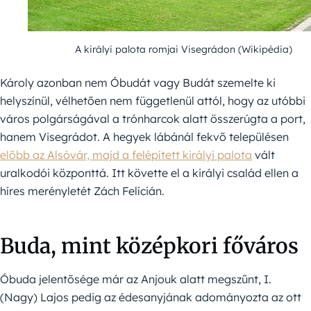
A királyi palota romjai Visegrádon (Wikipédia)
Károly azonban nem Óbudát vagy Budát szemelte ki
helyszínül, vélhetően nem függetlenül attól, hogy az utóbbi
város polgárságával a trónharcok alatt összerúgta a port,
hanem Visegrádot. A hegyek lábánál fekvő településen
előbb az Alsóvár, majd a felépített királyi palota
vált
uralkodói központtá. Itt követte el a királyi család ellen a
híres merényletét Zách Felícián.
Buda, mint középkori főváros
Óbuda jelentősége már az Anjouk alatt megszűnt, I.
(Nagy) Lajos pedig az édesanyjának adományozta az ott