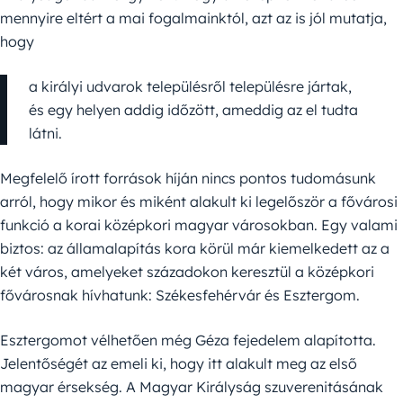
mennyire eltért a mai fogalmainktól, azt az is jól mutatja,
hogy
a királyi udvarok településről településre jártak,
és egy helyen addig időzött, ameddig az el tudta
látni.
Megfelelő írott források híján nincs pontos tudomásunk
arról, hogy mikor és miként alakult ki legelőször a fővárosi
funkció a korai középkori magyar városokban. Egy valami
biztos: az államalapítás kora körül már kiemelkedett az a
két város, amelyeket századokon keresztül a középkori
fővárosnak hívhatunk: Székesfehérvár és Esztergom.
Esztergomot vélhetően még Géza fejedelem alapította.
Jelentőségét az emeli ki, hogy itt alakult meg az első
magyar érsekség. A Magyar Királyság szuverenitásának