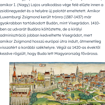
amikor I. (Nagy) Lajos uralkodása vége felé elűzte innen a
zsidónegyedet és a helyére új palotát emeltetett. Amikor
Luxemburgi Zsigmond került trónra (1387-1437) már
gyakrabban tartózkodott Budán, mint Visegrádon. 1410-
ben az udvarát Budára költöztette, de a királyi
adminisztráció jobban kedvelhette Visegrádot, mert
amikor Zsigmond hosszú európai útra indult, átmenetileg
visszatért a korábbi székhelyre. Végül az 1420-as évektől
kezdve rögzült, hogy Buda lett Magyarország fővárosa.