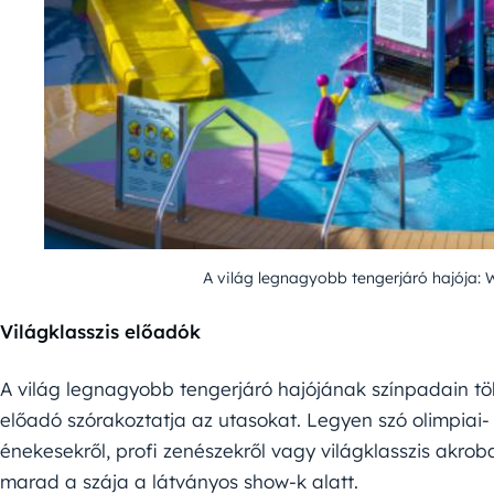
A világ legnagyobb tengerjáró hajója: 
Világklasszis előadók
A világ legnagyobb tengerjáró hajójának színpadain tö
előadó szórakoztatja az utasokat. Legyen szó olimpiai- 
énekesekről, profi zenészekről vagy világklasszis akro
marad a szája a látványos show-k alatt.