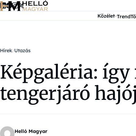
Ugrás a tartalomra
Közélet
Trend
Tö
Hírek
Utazás
Képgaléria: így
tengerjáró hajó
Helló Magyar