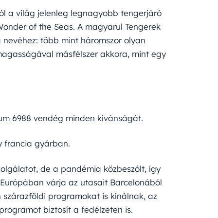
ból a világ jelenleg legnagyobb tengerjáró
 Wonder of the Seas. A magyarul Tengerek
 a nevéhez: több mint háromszor olyan
 magasságával másfélszer akkora, mint egy
imum 6988 vendég minden kívánságát.
y francia gyárban.
zolgálatot, de a pandémia közbeszólt, így
 Európában várja az utasait Barcelonából
szárazföldi programokat is kínálnak, az
ogramot biztosít a fedélzeten is.