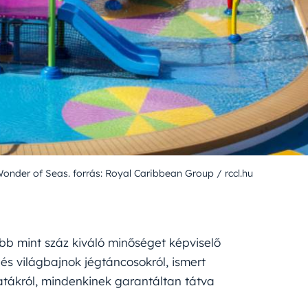
Wonder of Seas. forrás: Royal Caribbean Group / rccl.hu
bb mint száz kiváló minőséget képviselő
és világbajnok jégtáncosokról, ismert
batákról, mindenkinek garantáltan tátva