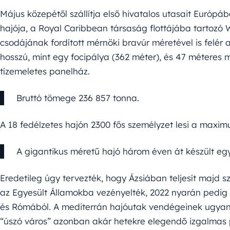
Május közepétől szállítja első hivatalos utasait Európá
hajója, a Royal Caribbean társaság flottájába tartozó
csodájának fordított mérnöki bravúr méretével is felér
hosszú, mint egy focipálya (362 méter), és 47 méteres
tízemeletes panelház.
Bruttó tömege 236 857 tonna.
A 18 fedélzetes hajón 2300 fős személyzet lesi a max
A gigantikus méretű hajó három éven át készült eg
Eredetileg úgy tervezték, hogy Ázsiában teljesít majd s
az Egyesült Államokba vezényelték, 2022 nyarán pedig
és Rómából. A mediterrán hajóutak vendégeinek ugyan 
“úszó város” azonban akár hetekre elegendő izgalmas pr