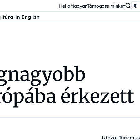
HelloMagyar
Támogass minket
ultúra
in English
legnagyobb
rópába érkezett
Utazás
Turizmus