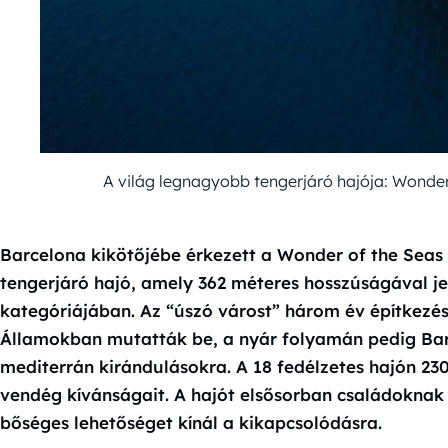
A világ legnagyobb tengerjáró hajója: Wonder
Barcelona kikötőjébe érkezett a Wonder of the Seas
tengerjáró hajó, amely 362 méteres hosszúságával j
kategóriájában. Az “úszó várost” három év építkezés
Államokban mutatták be, a nyár folyamán pedig Ba
mediterrán kirándulásokra. A 18 fedélzetes hajón 2
vendég kívánságait. A hajót elsősorban családokna
bőséges lehetőséget kínál a kikapcsolódásra.