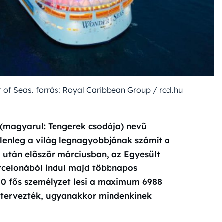
 of Seas. forrás: Royal Caribbean Group / rccl.hu
 (magyarul: Tengerek csodája) nevű
elenleg a világ legnagyobbjának számít a
 után először márciusban, az Egyesült
rcelonából indul majd többnapos
300 fős személyzet lesi a maximum 6988
k tervezték, ugyanakkor mindenkinek