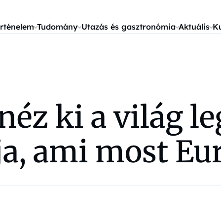
rténelem
Tudomány
Utazás és gasztronómia
Aktuális
K
 néz ki a világ 
ja, ami most Eu