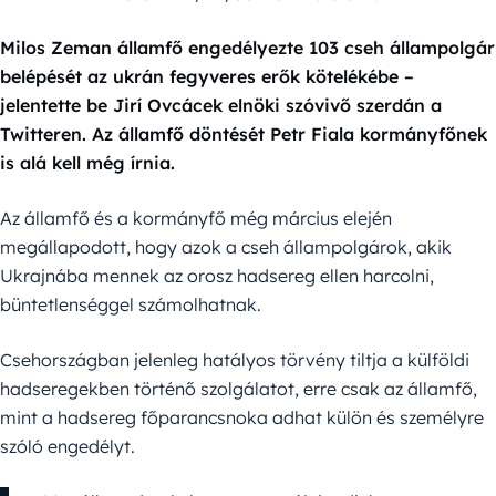
Milos Zeman államfő engedélyezte 103 cseh állampolgár
belépését az ukrán fegyveres erők kötelékébe –
jelentette be Jirí Ovcácek elnöki szóvivő szerdán a
Twitteren. Az államfő döntését Petr Fiala kormányfőnek
is alá kell még írnia.
Az államfő és a kormányfő még március elején
megállapodott, hogy azok a cseh állampolgárok, akik
Ukrajnába mennek az orosz hadsereg ellen harcolni,
büntetlenséggel számolhatnak.
Csehországban jelenleg hatályos törvény tiltja a külföldi
hadseregekben történő szolgálatot, erre csak az államfő,
mint a hadsereg főparancsnoka adhat külön és személyre
szóló engedélyt.