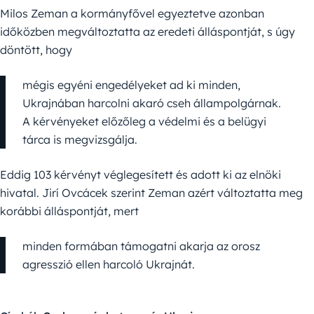
Milos Zeman a kormányfővel egyeztetve azonban
időközben megváltoztatta az eredeti álláspontját, s úgy
döntött, hogy
mégis egyéni engedélyeket ad ki minden,
Ukrajnában harcolni akaró cseh állampolgárnak.
A kérvényeket előzőleg a védelmi és a belügyi
tárca is megvizsgálja.
Eddig 103 kérvényt véglegesített és adott ki az elnöki
hivatal. Jirí Ovcácek szerint Zeman azért változtatta meg
korábbi álláspontját, mert
minden formában támogatni akarja az orosz
agresszió ellen harcoló Ukrajnát.