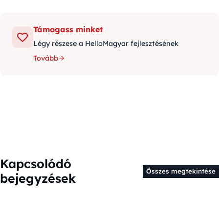
Támogass minket
Légy részese a HelloMagyar fejlesztésének
Tovább
Kapcsolódó
Összes megtekintése
bejegyzések