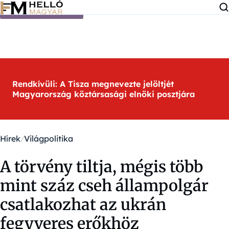
Ugrás a tartalomra
Rendkívüli: A Tisza megnevezte jelöltjét
Magyarország köztársasági elnöki posztjára
Hírek
Világpolitika
A törvény tiltja, mégis több
mint száz cseh állampolgár
csatlakozhat az ukrán
fegyveres erőkhöz