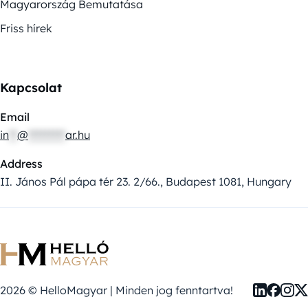
Magyarország Bemutatása
Friss hírek
Kapcsolat
Email
in
**
@
*********
ar.hu
Address
II. János Pál pápa tér 23. 2/66., Budapest 1081, Hungary
2026 © HelloMagyar | Minden jog fenntartva!