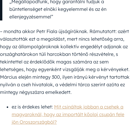
„Megállapodtunk, hogy garantálni tudjuk a
büntetlenséget elnöki kegyelemmel és az én
ellenjegyzésemmel”
– mondta akkor Petr Fiala újságíróknak. Rámutatott: azért
választották ezt a megoldást, mert nincs lehetőség arra,
hogy az állampolgároknak kollektív engedélyt adjanak az
országhatárokon túli harcokban történő részvételre, s
tekintettel az érdeklődők magas számára az sem
lehetséges, hogy egyenként vizsgálják meg a kérvényeket.
Március elején mintegy 300, ilyen irányú kérvényt tartottak
nyilván a cseh hivatalok, a védelmi tárca szerint azóta ez
mintegy négyszázra emelkedett.
ez is érdekes lehet:
Mit csináltak jobban a csehek a
magyaroknál, hogy az importált kőolaj csupán fele
jön Oroszországból?